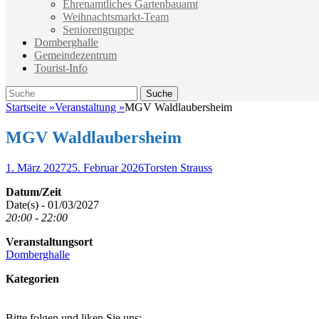
Ehrenamtliches Gartenbauamt
Weihnachtsmarkt-Team
Seniorengruppe
Domberghalle
Gemeindezentrum
Tourist-Info
Suche
Suche
nach:
Startseite
»
Veranstaltung
»
MGV Waldlaubersheim
MGV Waldlaubersheim
Veröffentlicht
Autor
1. März 2027
25. Februar 2026
Torsten Strauss
am
Datum/Zeit
Date(s) - 01/03/2027
20:00 - 22:00
Veranstaltungsort
Domberghalle
Kategorien
Bitte folgen und liken Sie uns: