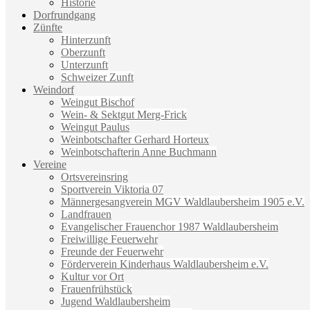
Historie
Dorfrundgang
Zünfte
Hinterzunft
Oberzunft
Unterzunft
Schweizer Zunft
Weindorf
Weingut Bischof
Wein- & Sektgut Merg-Frick
Weingut Paulus
Weinbotschafter Gerhard Horteux
Weinbotschafterin Anne Buchmann
Vereine
Ortsvereinsring
Sportverein Viktoria 07
Männergesangverein MGV Waldlaubersheim 1905 e.V.
Landfrauen
Evangelischer Frauenchor 1987 Waldlaubersheim
Freiwillige Feuerwehr
Freunde der Feuerwehr
Förderverein Kinderhaus Waldlaubersheim e.V.
Kultur vor Ort
Frauenfrühstück
Jugend Waldlaubersheim