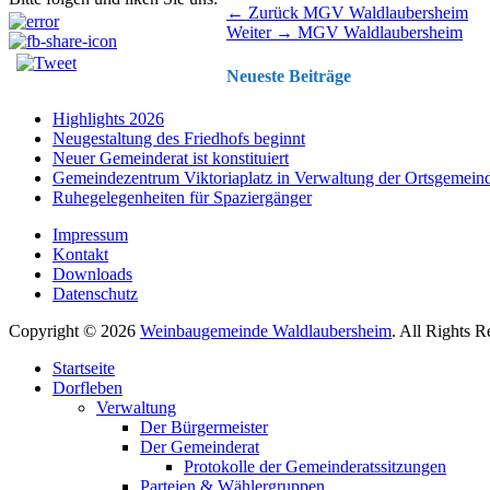
Beitragsnavigation
Vorhergehender
← Zurück
MGV Waldlaubersheim
Nächster
Beitrag:
Weiter →
MGV Waldlaubersheim
Beitrag:
Neueste Beiträge
Highlights 2026
Neugestaltung des Friedhofs beginnt
Neuer Gemeinderat ist konstituiert
Gemeindezentrum Viktoriaplatz in Verwaltung der Ortsgemein
Ruhegelegenheiten für Spaziergänger
Impressum
Kontakt
Downloads
Datenschutz
Copyright © 2026
Weinbaugemeinde Waldlaubersheim
. All Rights 
Nach
Startseite
oben
Dorfleben
scrollen
Verwaltung
Der Bürgermeister
Der Gemeinderat
Protokolle der Gemeinderatssitzungen
Parteien & Wählergruppen