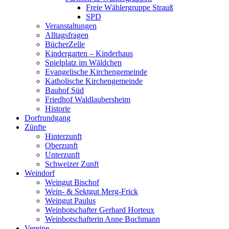
Freie Wählergruppe Strauß
SPD
Veranstaltungen
Alltagsfragen
BücherZelle
Kindergarten – Kinderhaus
Spielplatz im Wäldchen
Evangelische Kirchengemeinde
Katholische Kirchengemeinde
Bauhof Süd
Friedhof Waldlaubersheim
Historie
Dorfrundgang
Zünfte
Hinterzunft
Oberzunft
Unterzunft
Schweizer Zunft
Weindorf
Weingut Bischof
Wein- & Sektgut Merg-Frick
Weingut Paulus
Weinbotschafter Gerhard Horteux
Weinbotschafterin Anne Buchmann
Vereine