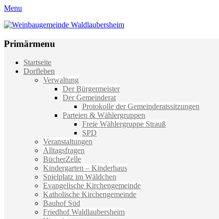
Menu
Weinbaugemeinde Waldlaubersheim
Einfach schön leben
Primärmenu
Weiter
Startseite
zum
Dorfleben
Inhalt
Verwaltung
Der Bürgermeister
Der Gemeinderat
Protokolle der Gemeinderatssitzungen
Parteien & Wählergruppen
Freie Wählergruppe Strauß
SPD
Veranstaltungen
Alltagsfragen
BücherZelle
Kindergarten – Kinderhaus
Spielplatz im Wäldchen
Evangelische Kirchengemeinde
Katholische Kirchengemeinde
Bauhof Süd
Friedhof Waldlaubersheim