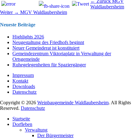
Beitragsnavigation
Vorhergehend
← Zurück
MGV
Beitrag:
Waldlaubersheim
Nächster
Weiter →
MGV Waldlaubersheim
Beitrag:
Neueste Beiträge
Highlights 2026
Neugestaltung des Friedhofs beginnt
Neuer Gemeinderat ist konstituiert
Gemeindezentrum Viktoriaplatz in Verwaltung der
Ortsgemeinde
Ruhegelegenheiten für Spaziergänger
Impressum
Kontakt
Downloads
Datenschutz
Copyright © 2026
Weinbaugemeinde Waldlaubersheim
. All Rights
Reserved.
Datenschutz
Nach
Startseite
oben
Dorfleben
scrollen
Verwaltung
Der Bürgermeister