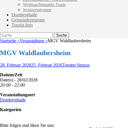
Weihnachtsmarkt-Team
Seniorengruppe
Domberghalle
Gemeindezentrum
Tourist-Info
Suche
Suche
nach:
Startseite
»
Veranstaltung
»
MGV Waldlaubersheim
MGV Waldlaubersheim
Veröffentlicht
Autor
28. Februar 2028
25. Februar 2026
Torsten Strauss
am
Datum/Zeit
Date(s) - 28/02/2028
20:00 - 22:00
Veranstaltungsort
Domberghalle
Kategorien
Bitte folgen und liken Sie uns: