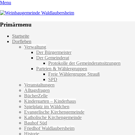
Menu
Weinbaugemeinde Waldlaubersheim
Einfach schön leben
Primärmenu
Weiter
Startseite
zum
Dorfleben
Inhalt
Verwaltung
Der Bürgermeister
Der Gemeinderat
Protokolle der Gemeinderatssitzungen
Parteien & Wählergruppen
Freie Wählergruppe Strauß
SPD
Veranstaltungen
Alltagsfragen
BücherZelle
Kindergarten – Kinderhaus
Spielplatz im Wäldchen
Evangelische Kirchengemeinde
Katholische Kirchengemeinde
Bauhof Süd
Friedhof Waldlaubersheim
Historie