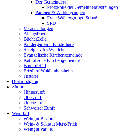
Der Gemeinderat
Protokolle der Gemeinderatssitzungen
Parteien & Wählergruppen
Freie Wählergruppe Strauß
SPD
Veranstaltungen
Alltagsfragen
BücherZelle
Kindergarten – Kinderhaus
Spielplatz im Wäldchen
Evangelische Kirchengemeinde
Katholische Kirchengemeinde
Bauhof Süd
Friedhof Waldlaubersheim
Historie
Dorfrundgang
Zünfte
Hinterzunft
Oberzunft
Unterzunft
Schweizer Zunft
Weindorf
Weingut Bischof
Wein- & Sektgut Merg-Frick
Weingut Paulus