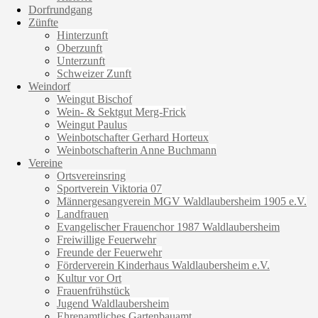
Dorfrundgang
Zünfte
Hinterzunft
Oberzunft
Unterzunft
Schweizer Zunft
Weindorf
Weingut Bischof
Wein- & Sektgut Merg-Frick
Weingut Paulus
Weinbotschafter Gerhard Horteux
Weinbotschafterin Anne Buchmann
Vereine
Ortsvereinsring
Sportverein Viktoria 07
Männergesangverein MGV Waldlaubersheim 1905 e.V.
Landfrauen
Evangelischer Frauenchor 1987 Waldlaubersheim
Freiwillige Feuerwehr
Freunde der Feuerwehr
Förderverein Kinderhaus Waldlaubersheim e.V.
Kultur vor Ort
Frauenfrühstück
Jugend Waldlaubersheim
Ehrenamtliches Gartenbauamt