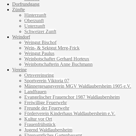
Dorfrundgang
Zünfte
Hinterzunft
Oberzunft
Unterzunft
Schweizer Zunft
Weindorf
Weingut Bischof
Wein- & Sektgut Merg-Frick
Weingut Paulus
Weinbotschafter Gerhard Horteux
Weinbotschafterin Anne Buchmann
Vereine
Ortsvereinsring
Sportverein Viktoria 07
Männergesangverein MGV Waldlaubersheim 1905 e.V.
Landfrauen
Evangelischer Frauenchor 1987 Waldlaubersheim
Freiwillige Feuerwehr
Freunde der Feuerwehr
Förderverein Kinderhaus Waldlaubersheim e.V.
Kultur vor Ort
Frauenfrühstück
Jugend Waldlaubersheim
Ehrenamtliches Gartenbauamt