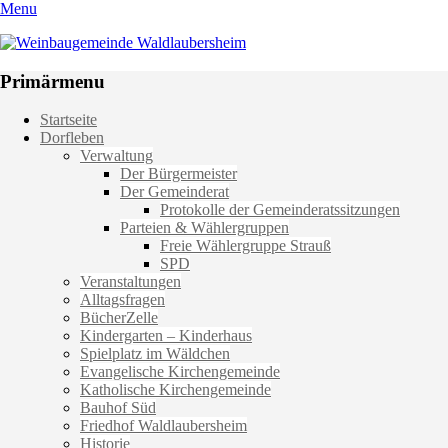
Menu
Weinbaugemeinde Waldlaubersheim
Einfach schön leben
Primärmenu
Weiter
Startseite
zum
Dorfleben
Inhalt
Verwaltung
Der Bürgermeister
Der Gemeinderat
Protokolle der Gemeinderatssitzungen
Parteien & Wählergruppen
Freie Wählergruppe Strauß
SPD
Veranstaltungen
Alltagsfragen
BücherZelle
Kindergarten – Kinderhaus
Spielplatz im Wäldchen
Evangelische Kirchengemeinde
Katholische Kirchengemeinde
Bauhof Süd
Friedhof Waldlaubersheim
Historie