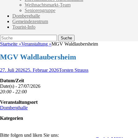
Weihnachtsmarkt-Team
Seniorengruppe
Domberghalle
Gemeindezentrum
Tourist-Info
Suche
Suche
nach:
Startseite
»
Veranstaltung
»
MGV Waldlaubersheim
MGV Waldlaubersheim
Veröffentlicht
Autor
27. Juli 2026
25. Februar 2026
Torsten Strauss
am
Datum/Zeit
Date(s) - 27/07/2026
20:00 - 22:00
Veranstaltungsort
Domberghalle
Kategorien
Bitte folgen und liken Sie uns: