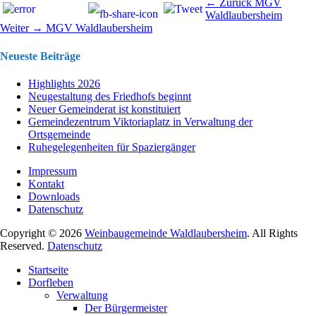
Beitragsnavigation
Vorhergehend
← Zurück
MGV
Beitrag:
Waldlaubersheim
Nächster
Weiter →
MGV Waldlaubersheim
Beitrag:
Neueste Beiträge
Highlights 2026
Neugestaltung des Friedhofs beginnt
Neuer Gemeinderat ist konstituiert
Gemeindezentrum Viktoriaplatz in Verwaltung der
Ortsgemeinde
Ruhegelegenheiten für Spaziergänger
Impressum
Kontakt
Downloads
Datenschutz
Copyright © 2026
Weinbaugemeinde Waldlaubersheim
. All Rights
Reserved.
Datenschutz
Nach
Startseite
oben
Dorfleben
scrollen
Verwaltung
Der Bürgermeister