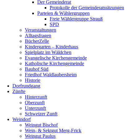
Der Gemeinderat
Protokolle der Gemeinderatssitzungen
Parteien & Wählergruppen
Freie Wählergruppe Strauß
SPD
Veranstaltungen
Alltagsfragen
BücherZelle
Kindergarten – Kinderhaus
Spielplatz im Wäldchen
Evangelische Kirchengemeinde
Katholische Kirchengemeinde
Bauhof Süd
Friedhof Waldlaubersheim
Historie
Dorfrundgang
Zünfte
Hinterzunft
Oberzunft
Unterzunft
Schweizer Zunft
Weindorf
Weingut Bischof
Wein- & Sektgut Merg-Frick
Weingut Paulus