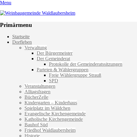
Menu
Weinbaugemeinde Waldlaubersheim
Einfach schön leben
Primärmenu
Weiter
Startseite
zum
Dorfleben
Inhalt
Verwaltung
Der Bürgermeister
Der Gemeinderat
Protokolle der Gemeinderatssitzungen
Parteien & Wählergruppen
Freie Wählergruppe Strauß
SPD
Veranstaltungen
Alltagsfragen
BücherZelle
Kindergarten – Kinderhaus
Spielplatz im Wäldchen
Evangelische Kirchengemeinde
Katholische Kirchengemeinde
Bauhof Süd
Friedhof Waldlaubersheim
Historie