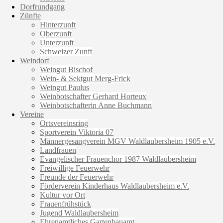
Dorfrundgang
Zünfte
Hinterzunft
Oberzunft
Unterzunft
Schweizer Zunft
Weindorf
Weingut Bischof
Wein- & Sektgut Merg-Frick
Weingut Paulus
Weinbotschafter Gerhard Horteux
Weinbotschafterin Anne Buchmann
Vereine
Ortsvereinsring
Sportverein Viktoria 07
Männergesangverein MGV Waldlaubersheim 1905 e.V.
Landfrauen
Evangelischer Frauenchor 1987 Waldlaubersheim
Freiwillige Feuerwehr
Freunde der Feuerwehr
Förderverein Kinderhaus Waldlaubersheim e.V.
Kultur vor Ort
Frauenfrühstück
Jugend Waldlaubersheim
Ehrenamtliches Gartenbauamt