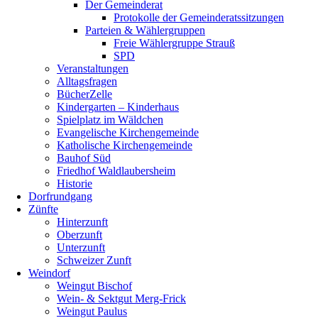
Der Gemeinderat
Protokolle der Gemeinderatssitzungen
Parteien & Wählergruppen
Freie Wählergruppe Strauß
SPD
Veranstaltungen
Alltagsfragen
BücherZelle
Kindergarten – Kinderhaus
Spielplatz im Wäldchen
Evangelische Kirchengemeinde
Katholische Kirchengemeinde
Bauhof Süd
Friedhof Waldlaubersheim
Historie
Dorfrundgang
Zünfte
Hinterzunft
Oberzunft
Unterzunft
Schweizer Zunft
Weindorf
Weingut Bischof
Wein- & Sektgut Merg-Frick
Weingut Paulus