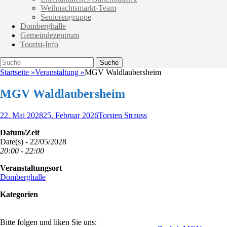
Weihnachtsmarkt-Team
Seniorengruppe
Domberghalle
Gemeindezentrum
Tourist-Info
Suche
Suche
nach:
Startseite
»
Veranstaltung
»
MGV Waldlaubersheim
MGV Waldlaubersheim
Veröffentlicht
Autor
22. Mai 2028
25. Februar 2026
Torsten Strauss
am
Datum/Zeit
Date(s) - 22/05/2028
20:00 - 22:00
Veranstaltungsort
Domberghalle
Kategorien
Bitte folgen und liken Sie uns: