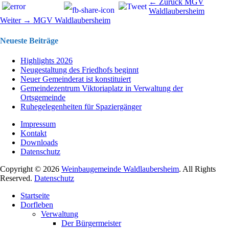
Beitragsnavigation
Vorhergehend
← Zurück
MGV
Beitrag:
Waldlaubersheim
Nächster
Weiter →
MGV Waldlaubersheim
Beitrag:
Neueste Beiträge
Highlights 2026
Neugestaltung des Friedhofs beginnt
Neuer Gemeinderat ist konstituiert
Gemeindezentrum Viktoriaplatz in Verwaltung der
Ortsgemeinde
Ruhegelegenheiten für Spaziergänger
Impressum
Kontakt
Downloads
Datenschutz
Copyright © 2026
Weinbaugemeinde Waldlaubersheim
. All Rights
Reserved.
Datenschutz
Nach
Startseite
oben
Dorfleben
scrollen
Verwaltung
Der Bürgermeister