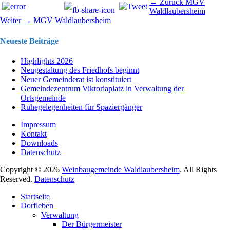
Beitragsnavigation
Vorhergehend
← Zurück
MGV
Beitrag:
Waldlaubersheim
Nächster
Weiter →
MGV Waldlaubersheim
Beitrag:
Neueste Beiträge
Highlights 2026
Neugestaltung des Friedhofs beginnt
Neuer Gemeinderat ist konstituiert
Gemeindezentrum Viktoriaplatz in Verwaltung der
Ortsgemeinde
Ruhegelegenheiten für Spaziergänger
Impressum
Kontakt
Downloads
Datenschutz
Copyright © 2026
Weinbaugemeinde Waldlaubersheim
. All Rights
Reserved.
Datenschutz
Nach
Startseite
oben
Dorfleben
scrollen
Verwaltung
Der Bürgermeister