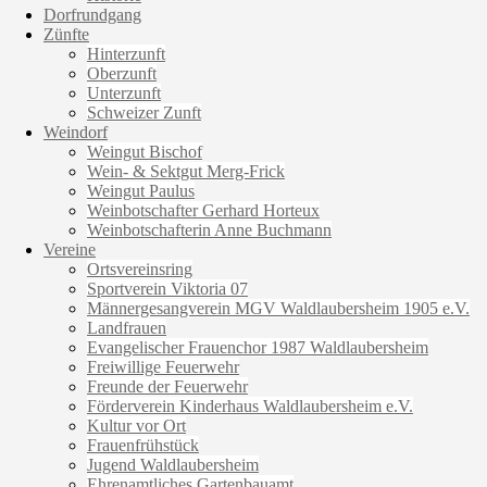
Dorfrundgang
Zünfte
Hinterzunft
Oberzunft
Unterzunft
Schweizer Zunft
Weindorf
Weingut Bischof
Wein- & Sektgut Merg-Frick
Weingut Paulus
Weinbotschafter Gerhard Horteux
Weinbotschafterin Anne Buchmann
Vereine
Ortsvereinsring
Sportverein Viktoria 07
Männergesangverein MGV Waldlaubersheim 1905 e.V.
Landfrauen
Evangelischer Frauenchor 1987 Waldlaubersheim
Freiwillige Feuerwehr
Freunde der Feuerwehr
Förderverein Kinderhaus Waldlaubersheim e.V.
Kultur vor Ort
Frauenfrühstück
Jugend Waldlaubersheim
Ehrenamtliches Gartenbauamt