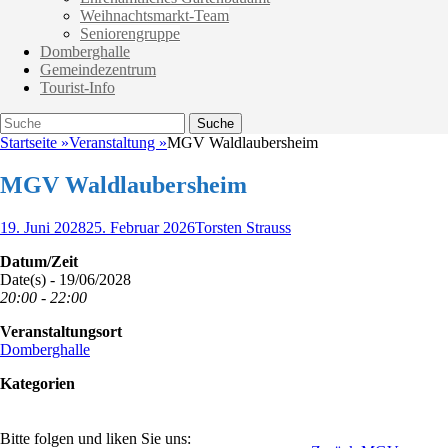
Weihnachtsmarkt-Team
Seniorengruppe
Domberghalle
Gemeindezentrum
Tourist-Info
Suche
Suche
nach:
Startseite
»
Veranstaltung
»
MGV Waldlaubersheim
MGV Waldlaubersheim
Veröffentlicht
Autor
19. Juni 2028
25. Februar 2026
Torsten Strauss
am
Datum/Zeit
Date(s) - 19/06/2028
20:00 - 22:00
Veranstaltungsort
Domberghalle
Kategorien
Bitte folgen und liken Sie uns: