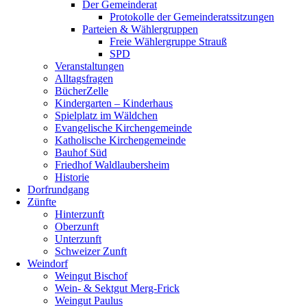
Der Gemeinderat
Protokolle der Gemeinderatssitzungen
Parteien & Wählergruppen
Freie Wählergruppe Strauß
SPD
Veranstaltungen
Alltagsfragen
BücherZelle
Kindergarten – Kinderhaus
Spielplatz im Wäldchen
Evangelische Kirchengemeinde
Katholische Kirchengemeinde
Bauhof Süd
Friedhof Waldlaubersheim
Historie
Dorfrundgang
Zünfte
Hinterzunft
Oberzunft
Unterzunft
Schweizer Zunft
Weindorf
Weingut Bischof
Wein- & Sektgut Merg-Frick
Weingut Paulus