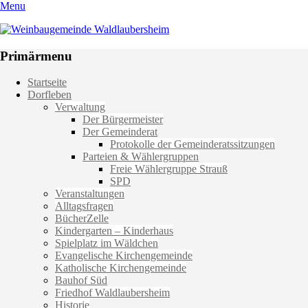
Menu
Weinbaugemeinde Waldlaubersheim
Einfach schön leben
Primärmenu
Weiter
Startseite
zum
Dorfleben
Inhalt
Verwaltung
Der Bürgermeister
Der Gemeinderat
Protokolle der Gemeinderatssitzungen
Parteien & Wählergruppen
Freie Wählergruppe Strauß
SPD
Veranstaltungen
Alltagsfragen
BücherZelle
Kindergarten – Kinderhaus
Spielplatz im Wäldchen
Evangelische Kirchengemeinde
Katholische Kirchengemeinde
Bauhof Süd
Friedhof Waldlaubersheim
Historie