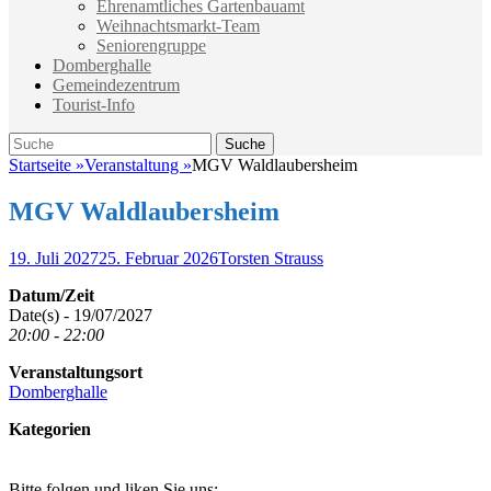
Ehrenamtliches Gartenbauamt
Weihnachtsmarkt-Team
Seniorengruppe
Domberghalle
Gemeindezentrum
Tourist-Info
Suche
Suche
nach:
Startseite
»
Veranstaltung
»
MGV Waldlaubersheim
MGV Waldlaubersheim
Veröffentlicht
Autor
19. Juli 2027
25. Februar 2026
Torsten Strauss
am
Datum/Zeit
Date(s) - 19/07/2027
20:00 - 22:00
Veranstaltungsort
Domberghalle
Kategorien
Bitte folgen und liken Sie uns: