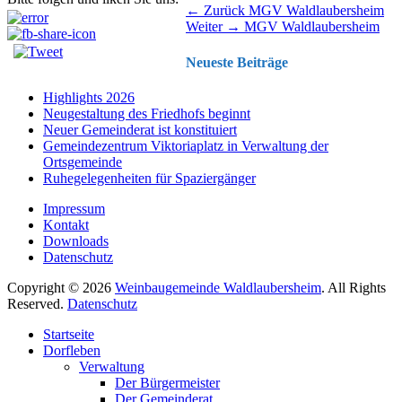
Beitragsnavigation
Vorhergehender
← Zurück
MGV Waldlaubersheim
Nächster
Beitrag:
Weiter →
MGV Waldlaubersheim
Beitrag:
Neueste Beiträge
Highlights 2026
Neugestaltung des Friedhofs beginnt
Neuer Gemeinderat ist konstituiert
Gemeindezentrum Viktoriaplatz in Verwaltung der
Ortsgemeinde
Ruhegelegenheiten für Spaziergänger
Impressum
Kontakt
Downloads
Datenschutz
Copyright © 2026
Weinbaugemeinde Waldlaubersheim
. All Rights
Reserved.
Datenschutz
Nach
Startseite
oben
Dorfleben
scrollen
Verwaltung
Der Bürgermeister
Der Gemeinderat