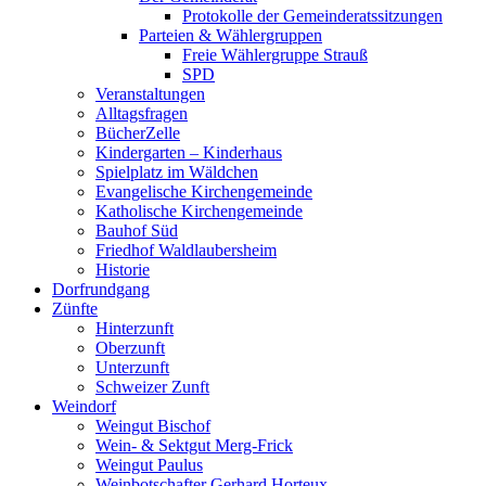
Protokolle der Gemeinderatssitzungen
Parteien & Wählergruppen
Freie Wählergruppe Strauß
SPD
Veranstaltungen
Alltagsfragen
BücherZelle
Kindergarten – Kinderhaus
Spielplatz im Wäldchen
Evangelische Kirchengemeinde
Katholische Kirchengemeinde
Bauhof Süd
Friedhof Waldlaubersheim
Historie
Dorfrundgang
Zünfte
Hinterzunft
Oberzunft
Unterzunft
Schweizer Zunft
Weindorf
Weingut Bischof
Wein- & Sektgut Merg-Frick
Weingut Paulus
Weinbotschafter Gerhard Horteux