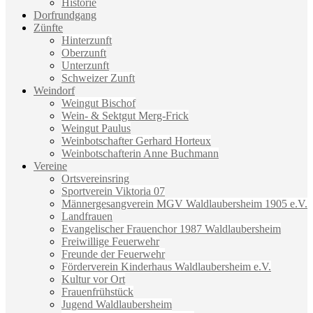
Historie
Dorfrundgang
Zünfte
Hinterzunft
Oberzunft
Unterzunft
Schweizer Zunft
Weindorf
Weingut Bischof
Wein- & Sektgut Merg-Frick
Weingut Paulus
Weinbotschafter Gerhard Horteux
Weinbotschafterin Anne Buchmann
Vereine
Ortsvereinsring
Sportverein Viktoria 07
Männergesangverein MGV Waldlaubersheim 1905 e.V.
Landfrauen
Evangelischer Frauenchor 1987 Waldlaubersheim
Freiwillige Feuerwehr
Freunde der Feuerwehr
Förderverein Kinderhaus Waldlaubersheim e.V.
Kultur vor Ort
Frauenfrühstück
Jugend Waldlaubersheim