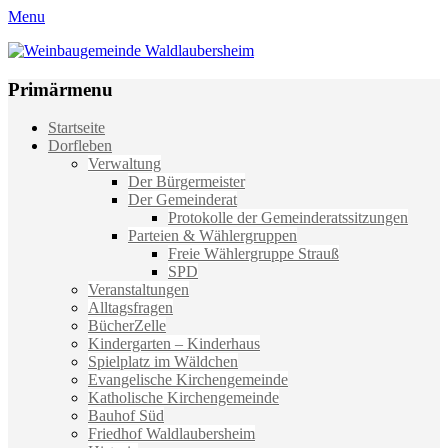
Menu
Weinbaugemeinde Waldlaubersheim
Einfach schön leben
Primärmenu
Weiter
Startseite
zum
Dorfleben
Inhalt
Verwaltung
Der Bürgermeister
Der Gemeinderat
Protokolle der Gemeinderatssitzungen
Parteien & Wählergruppen
Freie Wählergruppe Strauß
SPD
Veranstaltungen
Alltagsfragen
BücherZelle
Kindergarten – Kinderhaus
Spielplatz im Wäldchen
Evangelische Kirchengemeinde
Katholische Kirchengemeinde
Bauhof Süd
Friedhof Waldlaubersheim