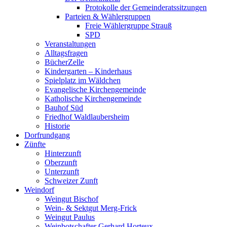
Protokolle der Gemeinderatssitzungen
Parteien & Wählergruppen
Freie Wählergruppe Strauß
SPD
Veranstaltungen
Alltagsfragen
BücherZelle
Kindergarten – Kinderhaus
Spielplatz im Wäldchen
Evangelische Kirchengemeinde
Katholische Kirchengemeinde
Bauhof Süd
Friedhof Waldlaubersheim
Historie
Dorfrundgang
Zünfte
Hinterzunft
Oberzunft
Unterzunft
Schweizer Zunft
Weindorf
Weingut Bischof
Wein- & Sektgut Merg-Frick
Weingut Paulus
Weinbotschafter Gerhard Horteux