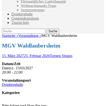
Ehrenamtliches Gartenbauamt
Weihnachtsmarkt-Team
Seniorengruppe
Domberghalle
Gemeindezentrum
Tourist-Info
Suche
Suche
nach:
Startseite
»
Veranstaltung
»
MGV Waldlaubersheim
MGV Waldlaubersheim
Veröffentlicht
Autor
15. März 2027
25. Februar 2026
Torsten Strauss
am
Datum/Zeit
Date(s) - 15/03/2027
20:00 - 22:00
Veranstaltungsort
Domberghalle
Kategorien
Bitte folgen und liken Sie uns: