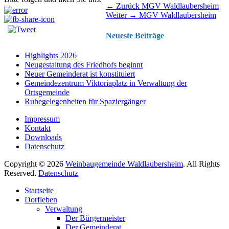
Beitragsnavigation
Vorhergehender
← Zurück
MGV Waldlaubersheim
Nächster
Beitrag:
Weiter →
MGV Waldlaubersheim
Beitrag:
Neueste Beiträge
Highlights 2026
Neugestaltung des Friedhofs beginnt
Neuer Gemeinderat ist konstituiert
Gemeindezentrum Viktoriaplatz in Verwaltung der
Ortsgemeinde
Ruhegelegenheiten für Spaziergänger
Impressum
Kontakt
Downloads
Datenschutz
Copyright © 2026
Weinbaugemeinde Waldlaubersheim
. All Rights
Reserved.
Datenschutz
Nach
Startseite
oben
Dorfleben
scrollen
Verwaltung
Der Bürgermeister
Der Gemeinderat