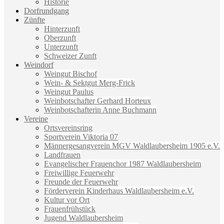
Historie
Dorfrundgang
Zünfte
Hinterzunft
Oberzunft
Unterzunft
Schweizer Zunft
Weindorf
Weingut Bischof
Wein- & Sektgut Merg-Frick
Weingut Paulus
Weinbotschafter Gerhard Horteux
Weinbotschafterin Anne Buchmann
Vereine
Ortsvereinsring
Sportverein Viktoria 07
Männergesangverein MGV Waldlaubersheim 1905 e.V.
Landfrauen
Evangelischer Frauenchor 1987 Waldlaubersheim
Freiwillige Feuerwehr
Freunde der Feuerwehr
Förderverein Kinderhaus Waldlaubersheim e.V.
Kultur vor Ort
Frauenfrühstück
Jugend Waldlaubersheim