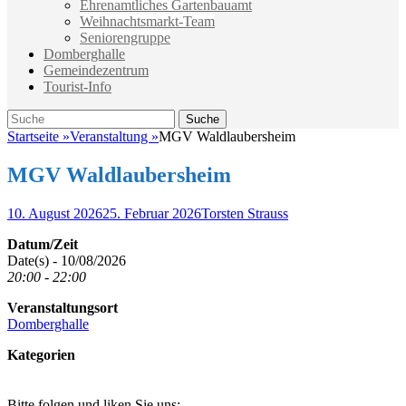
Ehrenamtliches Gartenbauamt
Weihnachtsmarkt-Team
Seniorengruppe
Domberghalle
Gemeindezentrum
Tourist-Info
Suche
Suche
nach:
Startseite
»
Veranstaltung
»
MGV Waldlaubersheim
MGV Waldlaubersheim
Veröffentlicht
Autor
10. August 2026
25. Februar 2026
Torsten Strauss
am
Datum/Zeit
Date(s) - 10/08/2026
20:00 - 22:00
Veranstaltungsort
Domberghalle
Kategorien
Bitte folgen und liken Sie uns: