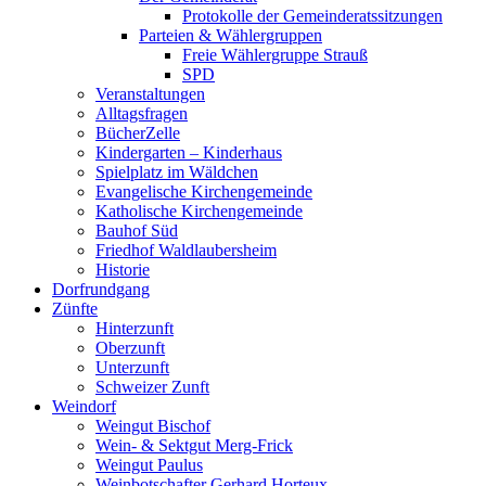
Protokolle der Gemeinderatssitzungen
Parteien & Wählergruppen
Freie Wählergruppe Strauß
SPD
Veranstaltungen
Alltagsfragen
BücherZelle
Kindergarten – Kinderhaus
Spielplatz im Wäldchen
Evangelische Kirchengemeinde
Katholische Kirchengemeinde
Bauhof Süd
Friedhof Waldlaubersheim
Historie
Dorfrundgang
Zünfte
Hinterzunft
Oberzunft
Unterzunft
Schweizer Zunft
Weindorf
Weingut Bischof
Wein- & Sektgut Merg-Frick
Weingut Paulus
Weinbotschafter Gerhard Horteux