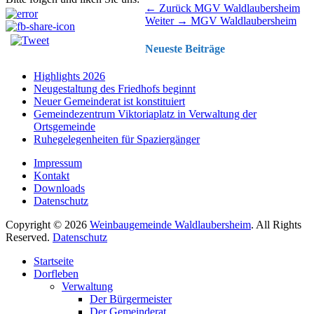
Beitragsnavigation
Vorhergehender
← Zurück
MGV Waldlaubersheim
Nächster
Beitrag:
Weiter →
MGV Waldlaubersheim
Beitrag:
Neueste Beiträge
Highlights 2026
Neugestaltung des Friedhofs beginnt
Neuer Gemeinderat ist konstituiert
Gemeindezentrum Viktoriaplatz in Verwaltung der
Ortsgemeinde
Ruhegelegenheiten für Spaziergänger
Impressum
Kontakt
Downloads
Datenschutz
Copyright © 2026
Weinbaugemeinde Waldlaubersheim
. All Rights
Reserved.
Datenschutz
Nach
Startseite
oben
Dorfleben
scrollen
Verwaltung
Der Bürgermeister
Der Gemeinderat