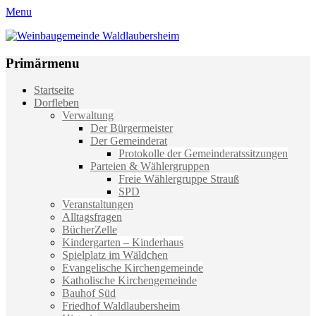
Menu
Weinbaugemeinde Waldlaubersheim
Einfach schön leben
Primärmenu
Weiter
Startseite
zum
Dorfleben
Inhalt
Verwaltung
Der Bürgermeister
Der Gemeinderat
Protokolle der Gemeinderatssitzungen
Parteien & Wählergruppen
Freie Wählergruppe Strauß
SPD
Veranstaltungen
Alltagsfragen
BücherZelle
Kindergarten – Kinderhaus
Spielplatz im Wäldchen
Evangelische Kirchengemeinde
Katholische Kirchengemeinde
Bauhof Süd
Friedhof Waldlaubersheim