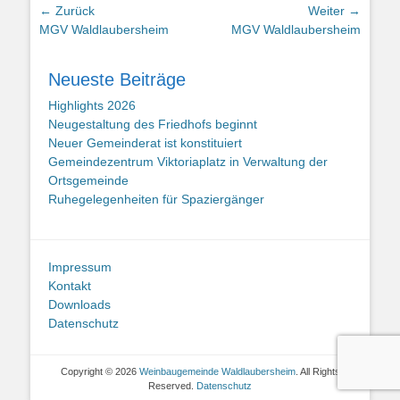
Beitragsnavigation
← Zurück
Weiter →
Vorhergehender
Nächster
MGV Waldlaubersheim
MGV Waldlaubersheim
Beitrag:
Beitrag:
Neueste Beiträge
Highlights 2026
Neugestaltung des Friedhofs beginnt
Neuer Gemeinderat ist konstituiert
Gemeindezentrum Viktoriaplatz in Verwaltung der
Ortsgemeinde
Ruhegelegenheiten für Spaziergänger
Impressum
Kontakt
Downloads
Datenschutz
Copyright © 2026
Weinbaugemeinde Waldlaubersheim
. All Rights
Reserved.
Datenschutz