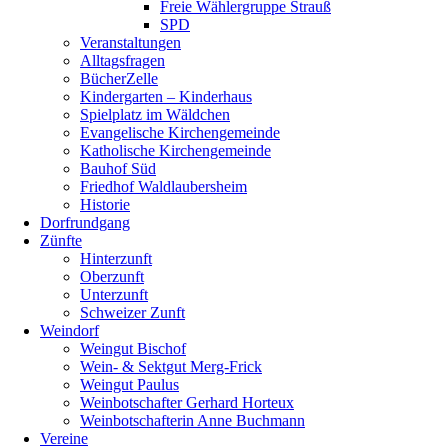
Freie Wählergruppe Strauß
SPD
Veranstaltungen
Alltagsfragen
BücherZelle
Kindergarten – Kinderhaus
Spielplatz im Wäldchen
Evangelische Kirchengemeinde
Katholische Kirchengemeinde
Bauhof Süd
Friedhof Waldlaubersheim
Historie
Dorfrundgang
Zünfte
Hinterzunft
Oberzunft
Unterzunft
Schweizer Zunft
Weindorf
Weingut Bischof
Wein- & Sektgut Merg-Frick
Weingut Paulus
Weinbotschafter Gerhard Horteux
Weinbotschafterin Anne Buchmann
Vereine