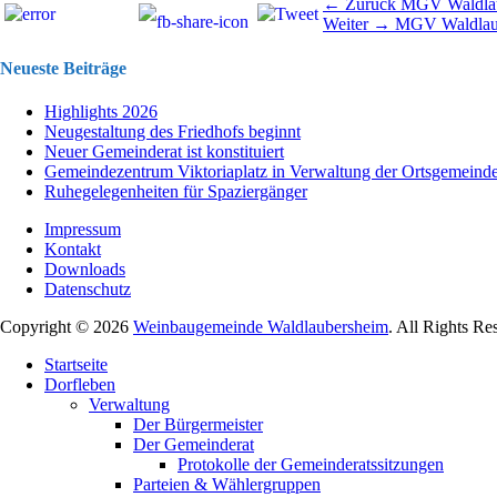
Beitragsnavigation
Vorhergehend
← Zurück
MGV Waldla
Nächster
Beitrag:
Weiter →
MGV Waldlau
Beitrag:
Neueste Beiträge
Highlights 2026
Neugestaltung des Friedhofs beginnt
Neuer Gemeinderat ist konstituiert
Gemeindezentrum Viktoriaplatz in Verwaltung der Ortsgemeind
Ruhegelegenheiten für Spaziergänger
Impressum
Kontakt
Downloads
Datenschutz
Copyright © 2026
Weinbaugemeinde Waldlaubersheim
. All Rights Re
Nach
Startseite
oben
Dorfleben
scrollen
Verwaltung
Der Bürgermeister
Der Gemeinderat
Protokolle der Gemeinderatssitzungen
Parteien & Wählergruppen