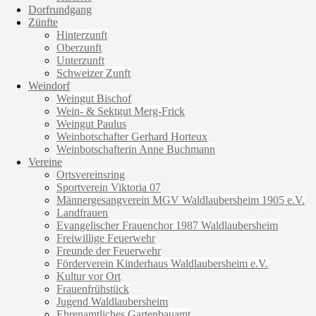
Dorfrundgang
Zünfte
Hinterzunft
Oberzunft
Unterzunft
Schweizer Zunft
Weindorf
Weingut Bischof
Wein- & Sektgut Merg-Frick
Weingut Paulus
Weinbotschafter Gerhard Horteux
Weinbotschafterin Anne Buchmann
Vereine
Ortsvereinsring
Sportverein Viktoria 07
Männergesangverein MGV Waldlaubersheim 1905 e.V.
Landfrauen
Evangelischer Frauenchor 1987 Waldlaubersheim
Freiwillige Feuerwehr
Freunde der Feuerwehr
Förderverein Kinderhaus Waldlaubersheim e.V.
Kultur vor Ort
Frauenfrühstück
Jugend Waldlaubersheim
Ehrenamtliches Gartenbauamt