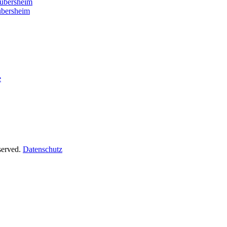
er
ubersheim
bersheim
e
served.
Datenschutz