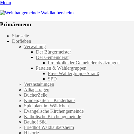
Menu
Weinbaugemeinde Waldlaubersheim
Einfach schön leben
Primärmenu
Weiter
Startseite
zum
Dorfleben
Inhalt
Verwaltung
Der Bürgermeister
Der Gemeinderat
Protokolle der Gemeinderatssitzungen
Parteien & Wählergruppen
Freie Wählergruppe Strauß
SPD
Veranstaltungen
Alltagsfragen
BücherZelle
Kindergarten – Kinderhaus
Spielplatz im Wäldchen
Evangelische Kirchengemeinde
Katholische Kirchengemeinde
Bauhof Süd
Friedhof Waldlaubersheim
Historie