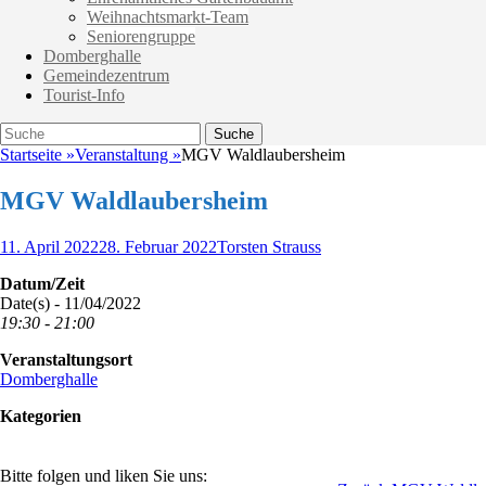
Weihnachtsmarkt-Team
Seniorengruppe
Domberghalle
Gemeindezentrum
Tourist-Info
Suche
Suche
nach:
Startseite
»
Veranstaltung
»
MGV Waldlaubersheim
MGV Waldlaubersheim
Veröffentlicht
Autor
11. April 2022
28. Februar 2022
Torsten Strauss
am
Datum/Zeit
Date(s) - 11/04/2022
19:30 - 21:00
Veranstaltungsort
Domberghalle
Kategorien
Bitte folgen und liken Sie uns: