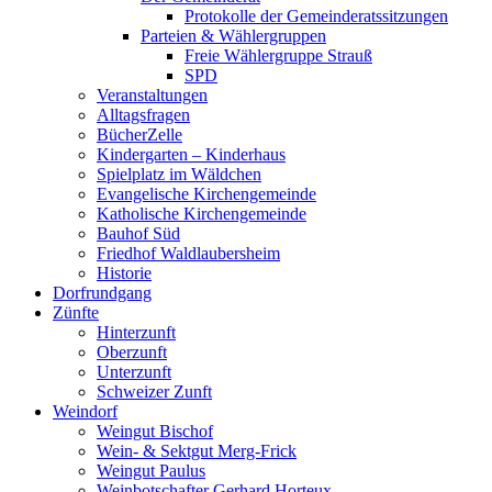
Protokolle der Gemeinderatssitzungen
Parteien & Wählergruppen
Freie Wählergruppe Strauß
SPD
Veranstaltungen
Alltagsfragen
BücherZelle
Kindergarten – Kinderhaus
Spielplatz im Wäldchen
Evangelische Kirchengemeinde
Katholische Kirchengemeinde
Bauhof Süd
Friedhof Waldlaubersheim
Historie
Dorfrundgang
Zünfte
Hinterzunft
Oberzunft
Unterzunft
Schweizer Zunft
Weindorf
Weingut Bischof
Wein- & Sektgut Merg-Frick
Weingut Paulus
Weinbotschafter Gerhard Horteux