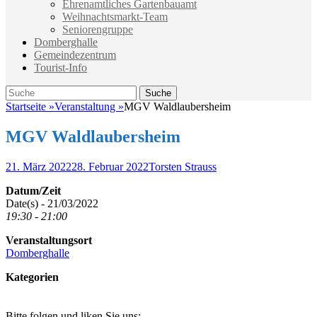
Ehrenamtliches Gartenbauamt
Weihnachtsmarkt-Team
Seniorengruppe
Domberghalle
Gemeindezentrum
Tourist-Info
Suche
Suche
nach:
Startseite
»
Veranstaltung
»
MGV Waldlaubersheim
MGV Waldlaubersheim
Veröffentlicht
Autor
21. März 2022
28. Februar 2022
Torsten Strauss
am
Datum/Zeit
Date(s) - 21/03/2022
19:30 - 21:00
Veranstaltungsort
Domberghalle
Kategorien
Bitte folgen und liken Sie uns: