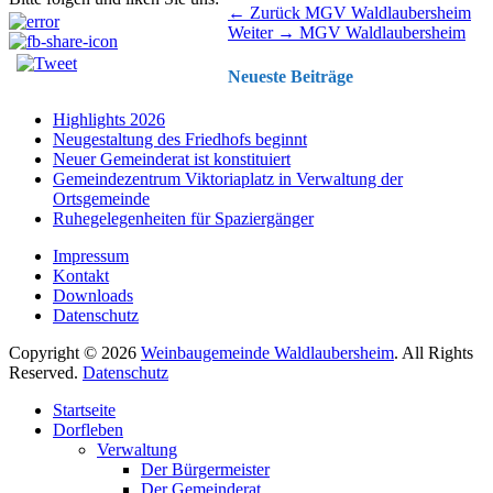
Beitragsnavigation
Vorhergehender
← Zurück
MGV Waldlaubersheim
Nächster
Beitrag:
Weiter →
MGV Waldlaubersheim
Beitrag:
Neueste Beiträge
Highlights 2026
Neugestaltung des Friedhofs beginnt
Neuer Gemeinderat ist konstituiert
Gemeindezentrum Viktoriaplatz in Verwaltung der
Ortsgemeinde
Ruhegelegenheiten für Spaziergänger
Impressum
Kontakt
Downloads
Datenschutz
Copyright © 2026
Weinbaugemeinde Waldlaubersheim
. All Rights
Reserved.
Datenschutz
Nach
Startseite
oben
Dorfleben
scrollen
Verwaltung
Der Bürgermeister
Der Gemeinderat