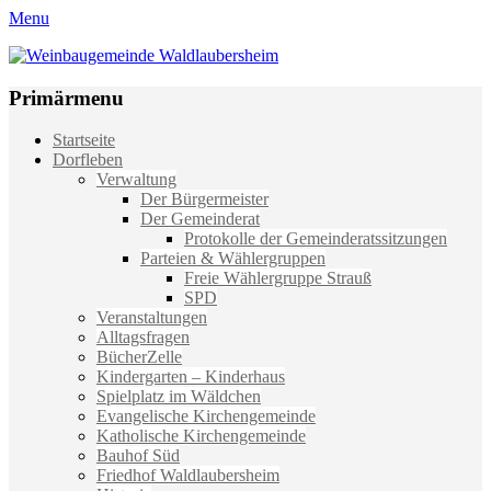
Menu
Weinbaugemeinde Waldlaubersheim
Einfach schön leben
Primärmenu
Weiter
Startseite
zum
Dorfleben
Inhalt
Verwaltung
Der Bürgermeister
Der Gemeinderat
Protokolle der Gemeinderatssitzungen
Parteien & Wählergruppen
Freie Wählergruppe Strauß
SPD
Veranstaltungen
Alltagsfragen
BücherZelle
Kindergarten – Kinderhaus
Spielplatz im Wäldchen
Evangelische Kirchengemeinde
Katholische Kirchengemeinde
Bauhof Süd
Friedhof Waldlaubersheim