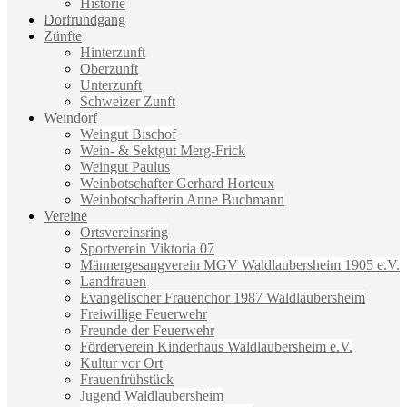
Historie
Dorfrundgang
Zünfte
Hinterzunft
Oberzunft
Unterzunft
Schweizer Zunft
Weindorf
Weingut Bischof
Wein- & Sektgut Merg-Frick
Weingut Paulus
Weinbotschafter Gerhard Horteux
Weinbotschafterin Anne Buchmann
Vereine
Ortsvereinsring
Sportverein Viktoria 07
Männergesangverein MGV Waldlaubersheim 1905 e.V.
Landfrauen
Evangelischer Frauenchor 1987 Waldlaubersheim
Freiwillige Feuerwehr
Freunde der Feuerwehr
Förderverein Kinderhaus Waldlaubersheim e.V.
Kultur vor Ort
Frauenfrühstück
Jugend Waldlaubersheim