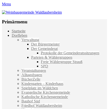
Menu
Weinbaugemeinde Waldlaubersheim
Einfach schön leben
Primärmenu
Weiter
Startseite
zum
Dorfleben
Inhalt
Verwaltung
Der Bürgermeister
Der Gemeinderat
Protokolle der Gemeinderatssitzungen
Parteien & Wählergruppen
Freie Wählergruppe Strauß
SPD
Veranstaltungen
Alltagsfragen
BücherZelle
Kindergarten – Kinderhaus
Spielplatz im Wäldchen
Evangelische Kirchengemeinde
Katholische Kirchengemeinde
Bauhof Süd
Friedhof Waldlaubersheim