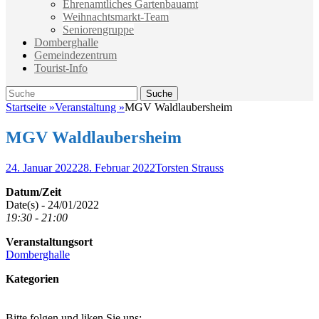
Ehrenamtliches Gartenbauamt
Weihnachtsmarkt-Team
Seniorengruppe
Domberghalle
Gemeindezentrum
Tourist-Info
Suche
Suche
nach:
Startseite
»
Veranstaltung
»
MGV Waldlaubersheim
MGV Waldlaubersheim
Veröffentlicht
Autor
24. Januar 2022
28. Februar 2022
Torsten Strauss
am
Datum/Zeit
Date(s) - 24/01/2022
19:30 - 21:00
Veranstaltungsort
Domberghalle
Kategorien
Bitte folgen und liken Sie uns: