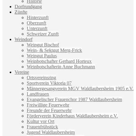
Historie
Dorfrundgang
Zünfte
Hinterzunft
Oberzunft
Unterzunft
Schweizer Zunft
Weindorf
Weingut Bischof
Wein- & Sektgut Merg-Frick
Weingut Paulus
Weinbotschafter Gerhard Horteux
Weinbotschafterin Anne Buchmann
Vereine
Ortsvereinsring
Sportverein Viktoria 07
Männergesangverein MGV Waldlaubersheim 1905 e.V.
Landfrauen
Evangelischer Frauenchor 1987 Waldlaubersheim
Freiwillige Feuerwehr
Freunde der Feuerwehr
Förderverein Kinderhaus Waldlaubersheim e.V.
Kultur vor Ort
Frauenfrühstück
Jugend Waldlaubersheim