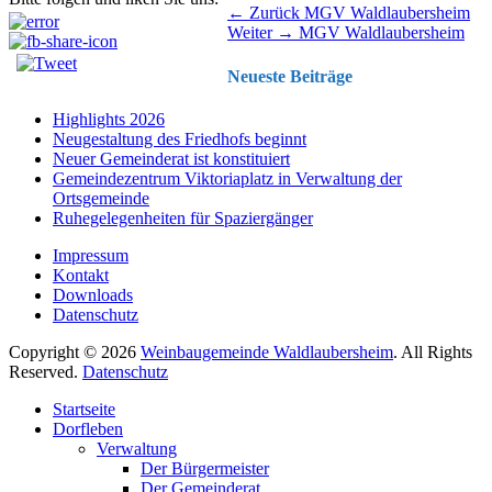
Beitragsnavigation
Vorhergehender
← Zurück
MGV Waldlaubersheim
Nächster
Beitrag:
Weiter →
MGV Waldlaubersheim
Beitrag:
Neueste Beiträge
Highlights 2026
Neugestaltung des Friedhofs beginnt
Neuer Gemeinderat ist konstituiert
Gemeindezentrum Viktoriaplatz in Verwaltung der
Ortsgemeinde
Ruhegelegenheiten für Spaziergänger
Impressum
Kontakt
Downloads
Datenschutz
Copyright © 2026
Weinbaugemeinde Waldlaubersheim
. All Rights
Reserved.
Datenschutz
Nach
Startseite
oben
Dorfleben
scrollen
Verwaltung
Der Bürgermeister
Der Gemeinderat