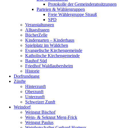
Protokolle der Gemeinderatssitzungen
Parteien & Wählergruppen
Freie Wählergruppe Strauß
SPD
Veranstaltungen
Alltagsfragen
BücherZelle
Kindergarten – Kinderhaus
Spielplatz im Wäldchen
Evangelische Kirchengemeinde
Katholische Kirchengemeinde
Bauhof Süd
Friedhof Waldlaubersheim
Historie
Dorfrundgang
Zünfte
Hinterzunft
Oberzunft
Unterzunft
Schweizer Zunft
Weindorf
Weingut Bischof
Wein- & Sektgut Merg-Frick
Weingut Paulus
Weinbotschafter Gerhard Horteux