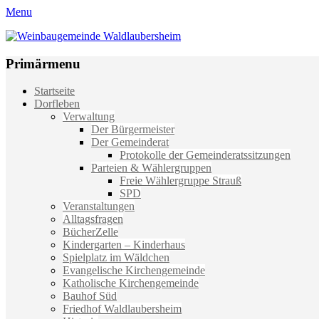
Menu
Weinbaugemeinde Waldlaubersheim
Einfach schön leben
Primärmenu
Weiter
Startseite
zum
Dorfleben
Inhalt
Verwaltung
Der Bürgermeister
Der Gemeinderat
Protokolle der Gemeinderatssitzungen
Parteien & Wählergruppen
Freie Wählergruppe Strauß
SPD
Veranstaltungen
Alltagsfragen
BücherZelle
Kindergarten – Kinderhaus
Spielplatz im Wäldchen
Evangelische Kirchengemeinde
Katholische Kirchengemeinde
Bauhof Süd
Friedhof Waldlaubersheim