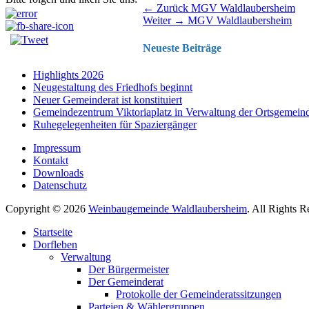
Beitragsnavigation
Vorhergehender
← Zurück
MGV Waldlaubersheim
Nächster
Beitrag:
Weiter →
MGV Waldlaubersheim
Beitrag:
Neueste Beiträge
Highlights 2026
Neugestaltung des Friedhofs beginnt
Neuer Gemeinderat ist konstituiert
Gemeindezentrum Viktoriaplatz in Verwaltung der Ortsgemein
Ruhegelegenheiten für Spaziergänger
Impressum
Kontakt
Downloads
Datenschutz
Copyright © 2026
Weinbaugemeinde Waldlaubersheim
. All Rights 
Nach
Startseite
oben
Dorfleben
scrollen
Verwaltung
Der Bürgermeister
Der Gemeinderat
Protokolle der Gemeinderatssitzungen
Parteien & Wählergruppen