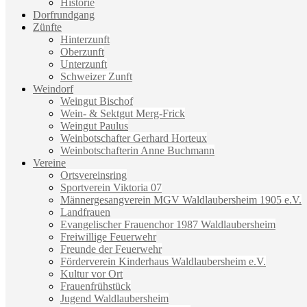
Historie
Dorfrundgang
Zünfte
Hinterzunft
Oberzunft
Unterzunft
Schweizer Zunft
Weindorf
Weingut Bischof
Wein- & Sektgut Merg-Frick
Weingut Paulus
Weinbotschafter Gerhard Horteux
Weinbotschafterin Anne Buchmann
Vereine
Ortsvereinsring
Sportverein Viktoria 07
Männergesangverein MGV Waldlaubersheim 1905 e.V.
Landfrauen
Evangelischer Frauenchor 1987 Waldlaubersheim
Freiwillige Feuerwehr
Freunde der Feuerwehr
Förderverein Kinderhaus Waldlaubersheim e.V.
Kultur vor Ort
Frauenfrühstück
Jugend Waldlaubersheim