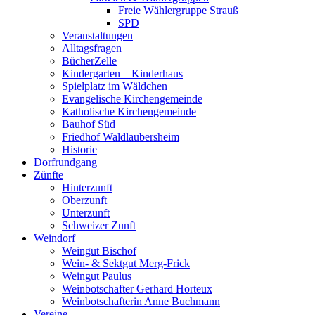
Freie Wählergruppe Strauß
SPD
Veranstaltungen
Alltagsfragen
BücherZelle
Kindergarten – Kinderhaus
Spielplatz im Wäldchen
Evangelische Kirchengemeinde
Katholische Kirchengemeinde
Bauhof Süd
Friedhof Waldlaubersheim
Historie
Dorfrundgang
Zünfte
Hinterzunft
Oberzunft
Unterzunft
Schweizer Zunft
Weindorf
Weingut Bischof
Wein- & Sektgut Merg-Frick
Weingut Paulus
Weinbotschafter Gerhard Horteux
Weinbotschafterin Anne Buchmann
Vereine