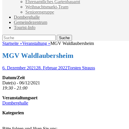
Ehrenamtliches Gartenbauamt
Weihnachtsmarkt-Team
Seniorengruppe
Domberghalle
Gemeindezentrum
Tourist-Info
Suche
Suche
nach:
Startseite
»
Veranstaltung
»
MGV Waldlaubersheim
MGV Waldlaubersheim
Veröffentlicht
Autor
6. Dezember 2021
28. Februar 2022
Torsten Strauss
am
Datum/Zeit
Date(s) - 06/12/2021
19:30 - 21:00
Veranstaltungsort
Domberghalle
Kategorien
Bitte folgen und liken Sie uns: