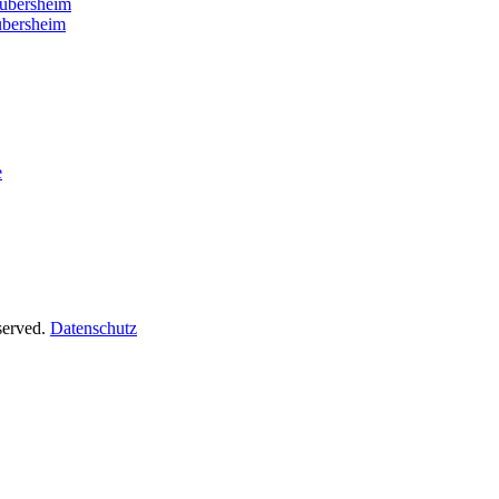
er
ubersheim
bersheim
e
served.
Datenschutz