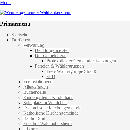
Menu
Weinbaugemeinde Waldlaubersheim
Einfach schön leben
Primärmenu
Weiter
Startseite
zum
Dorfleben
Inhalt
Verwaltung
Der Bürgermeister
Der Gemeinderat
Protokolle der Gemeinderatssitzungen
Parteien & Wählergruppen
Freie Wählergruppe Strauß
SPD
Veranstaltungen
Alltagsfragen
BücherZelle
Kindergarten – Kinderhaus
Spielplatz im Wäldchen
Evangelische Kirchengemeinde
Katholische Kirchengemeinde
Bauhof Süd
Friedhof Waldlaubersheim
Historie