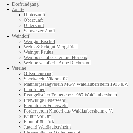
Dorfrundgang
Zünfte
Hinterzunft
Oberzunft
Unterzunft
Schweizer Zunft
Weindorf
Weingut Bischof
Wein- & Sektgut Merg-Frick
Weingut Paulus
Weinbotschafter Gerhard Horteux
Weinbotschafterin Anne Buchmann
Vereine
Ortsvereinsring
Sportverein Viktoria 07
Männergesangverein MGV Waldlaubersheim 1905 e.V.
Landfrauen
Evangelischer Frauenchor 1987 Waldlaubersheim
Freiwillige Feuerwehr
Freunde der Feuerwehr
Förderverein Kinderhaus Waldlaubersheim e.V.
Kultur vor Ort
Frauenfrühstück
Jugend Waldlaubersheim
Ehrenamtliches Gartenbauamt