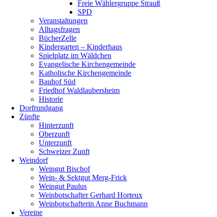
Freie Wählergruppe Strauß
SPD
Veranstaltungen
Alltagsfragen
BücherZelle
Kindergarten – Kinderhaus
Spielplatz im Wäldchen
Evangelische Kirchengemeinde
Katholische Kirchengemeinde
Bauhof Süd
Friedhof Waldlaubersheim
Historie
Dorfrundgang
Zünfte
Hinterzunft
Oberzunft
Unterzunft
Schweizer Zunft
Weindorf
Weingut Bischof
Wein- & Sektgut Merg-Frick
Weingut Paulus
Weinbotschafter Gerhard Horteux
Weinbotschafterin Anne Buchmann
Vereine