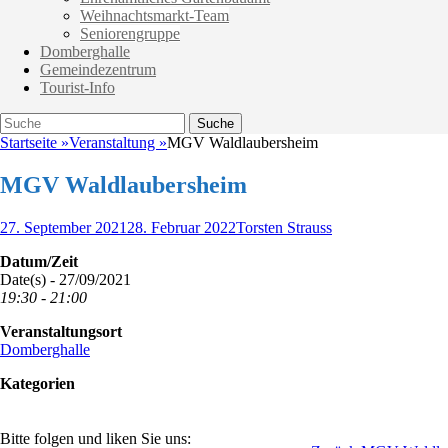
Weihnachtsmarkt-Team
Seniorengruppe
Domberghalle
Gemeindezentrum
Tourist-Info
Suche
Suche
nach:
Startseite
»
Veranstaltung
»
MGV Waldlaubersheim
MGV Waldlaubersheim
Veröffentlicht
Autor
27. September 2021
28. Februar 2022
Torsten Strauss
am
Datum/Zeit
Date(s) - 27/09/2021
19:30 - 21:00
Veranstaltungsort
Domberghalle
Kategorien
Bitte folgen und liken Sie uns: