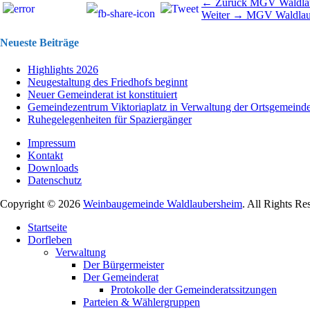
Beitragsnavigation
Vorhergehend
← Zurück
MGV Waldla
Nächster
Beitrag:
Weiter →
MGV Waldlau
Beitrag:
Neueste Beiträge
Highlights 2026
Neugestaltung des Friedhofs beginnt
Neuer Gemeinderat ist konstituiert
Gemeindezentrum Viktoriaplatz in Verwaltung der Ortsgemeind
Ruhegelegenheiten für Spaziergänger
Impressum
Kontakt
Downloads
Datenschutz
Copyright © 2026
Weinbaugemeinde Waldlaubersheim
. All Rights Re
Nach
Startseite
oben
Dorfleben
scrollen
Verwaltung
Der Bürgermeister
Der Gemeinderat
Protokolle der Gemeinderatssitzungen
Parteien & Wählergruppen