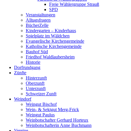
Freie Wählergruppe Strauß
SPD
Veranstaltungen
Alltagsfragen
BücherZelle
Kindergarten – Kinderhaus
Spielplatz im Wäldchen
Evangelische Kirchengemeinde
Katholische Kirchengemeinde
Bauhof Süd
Friedhof Waldlaubersheim
Historie
Dorfrundgang
Zünfte
Hinterzunft
Oberzunft
Unterzunft
Schweizer Zunft
Weindorf
Weingut Bischof
Wein- & Sektgut Merg-Frick
Weingut Paulus
Weinbotschafter Gerhard Horteux
Weinbotschafterin Anne Buchmann
Vereine