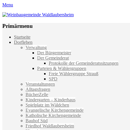
Menu
Weinbaugemeinde Waldlaubersheim
Einfach schön leben
Primärmenu
Weiter
Startseite
zum
Dorfleben
Inhalt
Verwaltung
Der Bürgermeister
Der Gemeinderat
Protokolle der Gemeinderatssitzungen
Parteien & Wählergruppen
Freie Wählergruppe Strauß
SPD
Veranstaltungen
Alltagsfragen
BücherZelle
Kindergarten – Kinderhaus
Spielplatz im Wäldchen
Evangelische Kirchengemeinde
Katholische Kirchengemeinde
Bauhof Süd
Friedhof Waldlaubersheim