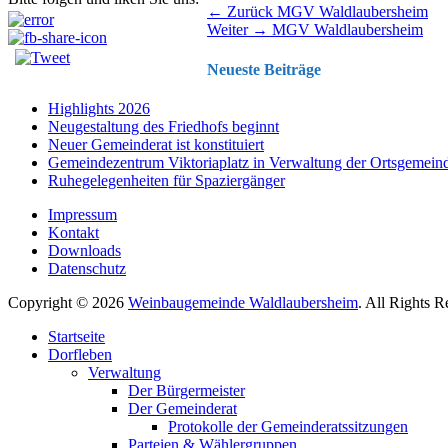
Beitragsnavigation
Vorhergehender
← Zurück
MGV Waldlaubersheim
Nächster
Beitrag:
Weiter →
MGV Waldlaubersheim
Beitrag:
Neueste Beiträge
Highlights 2026
Neugestaltung des Friedhofs beginnt
Neuer Gemeinderat ist konstituiert
Gemeindezentrum Viktoriaplatz in Verwaltung der Ortsgemein
Ruhegelegenheiten für Spaziergänger
Impressum
Kontakt
Downloads
Datenschutz
Copyright © 2026
Weinbaugemeinde Waldlaubersheim
. All Rights 
Nach
Startseite
oben
Dorfleben
scrollen
Verwaltung
Der Bürgermeister
Der Gemeinderat
Protokolle der Gemeinderatssitzungen
Parteien & Wählergruppen