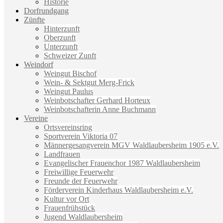
Historie
Dorfrundgang
Zünfte
Hinterzunft
Oberzunft
Unterzunft
Schweizer Zunft
Weindorf
Weingut Bischof
Wein- & Sektgut Merg-Frick
Weingut Paulus
Weinbotschafter Gerhard Horteux
Weinbotschafterin Anne Buchmann
Vereine
Ortsvereinsring
Sportverein Viktoria 07
Männergesangverein MGV Waldlaubersheim 1905 e.V.
Landfrauen
Evangelischer Frauenchor 1987 Waldlaubersheim
Freiwillige Feuerwehr
Freunde der Feuerwehr
Förderverein Kinderhaus Waldlaubersheim e.V.
Kultur vor Ort
Frauenfrühstück
Jugend Waldlaubersheim