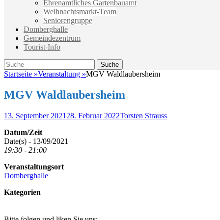
Ehrenamtliches Gartenbauamt
Weihnachtsmarkt-Team
Seniorengruppe
Domberghalle
Gemeindezentrum
Tourist-Info
Suche
Suche
nach:
Startseite
»
Veranstaltung
»
MGV Waldlaubersheim
MGV Waldlaubersheim
Veröffentlicht
Autor
13. September 2021
28. Februar 2022
Torsten Strauss
am
Datum/Zeit
Date(s) - 13/09/2021
19:30 - 21:00
Veranstaltungsort
Domberghalle
Kategorien
Bitte folgen und liken Sie uns: