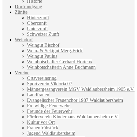
Historie
Dorfrundgang
Zünfte
Hinterzunft
Oberzunft
Unterzunft
Schweizer Zunft
Weindorf
Weingut Bischof
Wein- & Sektgut Merg-Frick
Weingut Paulus
Weinbotschafter Gerhard Horteux
Weinbotschafterin Anne Buchmann
Vereine
Ortsvereinsring
Sportverein Viktoria 07
Männergesangverein MGV Waldlaubersheim 1905 e.V.
Landfrauen
Evangelischer Frauenchor 1987 Waldlaubersheim
Freiwillige Feuerwehr
Freunde der Feuerwehr
Förderverein Kinderhaus Waldlaubersheim e.V.
Kultur vor Ort
Frauenfrühstück
Jugend Waldlaubersheim