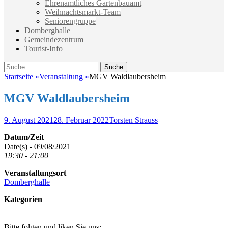
Ehrenamtliches Gartenbauamt
Weihnachtsmarkt-Team
Seniorengruppe
Domberghalle
Gemeindezentrum
Tourist-Info
Suche
Suche
nach:
Startseite
»
Veranstaltung
»
MGV Waldlaubersheim
MGV Waldlaubersheim
Veröffentlicht
Autor
9. August 2021
28. Februar 2022
Torsten Strauss
am
Datum/Zeit
Date(s) - 09/08/2021
19:30 - 21:00
Veranstaltungsort
Domberghalle
Kategorien
Bitte folgen und liken Sie uns: