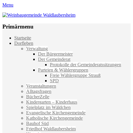
Menu
Weinbaugemeinde Waldlaubersheim
Einfach schön leben
Primärmenu
Weiter
Startseite
zum
Dorfleben
Inhalt
Verwaltung
Der Bürgermeister
Der Gemeinderat
Protokolle der Gemeinderatssitzungen
Parteien & Wählergruppen
Freie Wählergruppe Strauß
SPD
Veranstaltungen
Alltagsfragen
BücherZelle
Kindergarten – Kinderhaus
Spielplatz im Wäldchen
Evangelische Kirchengemeinde
Katholische Kirchengemeinde
Bauhof Süd
Friedhof Waldlaubersheim