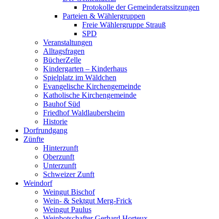
Protokolle der Gemeinderatssitzungen
Parteien & Wählergruppen
Freie Wählergruppe Strauß
SPD
Veranstaltungen
Alltagsfragen
BücherZelle
Kindergarten – Kinderhaus
Spielplatz im Wäldchen
Evangelische Kirchengemeinde
Katholische Kirchengemeinde
Bauhof Süd
Friedhof Waldlaubersheim
Historie
Dorfrundgang
Zünfte
Hinterzunft
Oberzunft
Unterzunft
Schweizer Zunft
Weindorf
Weingut Bischof
Wein- & Sektgut Merg-Frick
Weingut Paulus
Weinbotschafter Gerhard Horteux