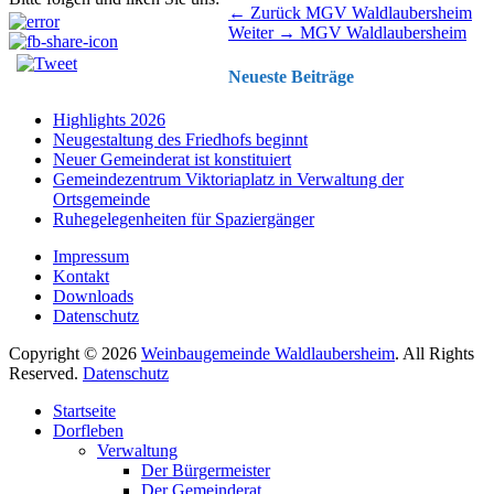
Beitragsnavigation
Vorhergehender
← Zurück
MGV Waldlaubersheim
Nächster
Beitrag:
Weiter →
MGV Waldlaubersheim
Beitrag:
Neueste Beiträge
Highlights 2026
Neugestaltung des Friedhofs beginnt
Neuer Gemeinderat ist konstituiert
Gemeindezentrum Viktoriaplatz in Verwaltung der
Ortsgemeinde
Ruhegelegenheiten für Spaziergänger
Impressum
Kontakt
Downloads
Datenschutz
Copyright © 2026
Weinbaugemeinde Waldlaubersheim
. All Rights
Reserved.
Datenschutz
Nach
Startseite
oben
Dorfleben
scrollen
Verwaltung
Der Bürgermeister
Der Gemeinderat