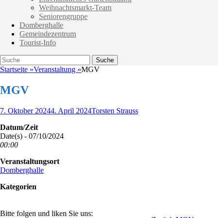
Weihnachtsmarkt-Team
Seniorengruppe
Domberghalle
Gemeindezentrum
Tourist-Info
Suche
Suche
nach:
Startseite
»
Veranstaltung
»
MGV
MGV
Veröffentlicht
Autor
7. Oktober 2024
4. April 2024
Torsten Strauss
am
Datum/Zeit
Date(s) - 07/10/2024
00:00
Veranstaltungsort
Domberghalle
Kategorien
Bitte folgen und liken Sie uns: