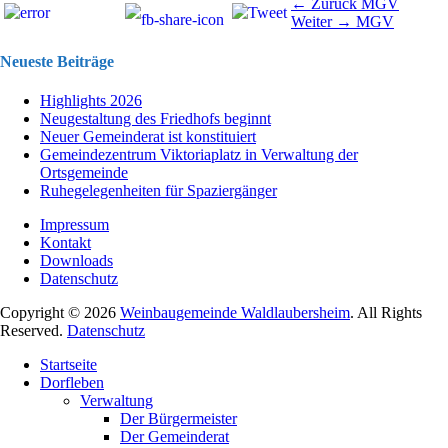
Beitragsnavigation
Vorhergehend
← Zurück
MGV
Nächster
Beitrag:
Weiter →
MGV
Beitrag:
Neueste Beiträge
Highlights 2026
Neugestaltung des Friedhofs beginnt
Neuer Gemeinderat ist konstituiert
Gemeindezentrum Viktoriaplatz in Verwaltung der
Ortsgemeinde
Ruhegelegenheiten für Spaziergänger
Impressum
Kontakt
Downloads
Datenschutz
Copyright © 2026
Weinbaugemeinde Waldlaubersheim
. All Rights
Reserved.
Datenschutz
Nach
Startseite
oben
Dorfleben
scrollen
Verwaltung
Der Bürgermeister
Der Gemeinderat