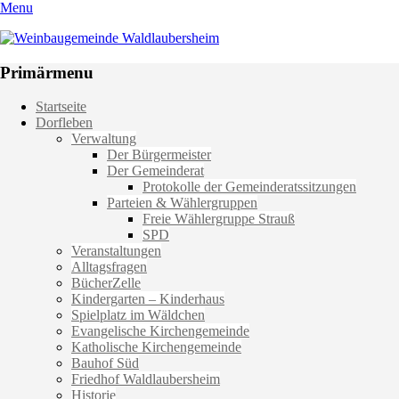
Menu
Weinbaugemeinde Waldlaubersheim
Einfach schön leben
Primärmenu
Weiter
Startseite
zum
Dorfleben
Inhalt
Verwaltung
Der Bürgermeister
Der Gemeinderat
Protokolle der Gemeinderatssitzungen
Parteien & Wählergruppen
Freie Wählergruppe Strauß
SPD
Veranstaltungen
Alltagsfragen
BücherZelle
Kindergarten – Kinderhaus
Spielplatz im Wäldchen
Evangelische Kirchengemeinde
Katholische Kirchengemeinde
Bauhof Süd
Friedhof Waldlaubersheim
Historie