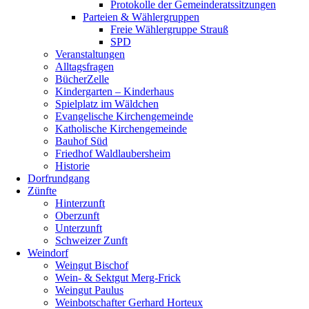
Protokolle der Gemeinderatssitzungen
Parteien & Wählergruppen
Freie Wählergruppe Strauß
SPD
Veranstaltungen
Alltagsfragen
BücherZelle
Kindergarten – Kinderhaus
Spielplatz im Wäldchen
Evangelische Kirchengemeinde
Katholische Kirchengemeinde
Bauhof Süd
Friedhof Waldlaubersheim
Historie
Dorfrundgang
Zünfte
Hinterzunft
Oberzunft
Unterzunft
Schweizer Zunft
Weindorf
Weingut Bischof
Wein- & Sektgut Merg-Frick
Weingut Paulus
Weinbotschafter Gerhard Horteux