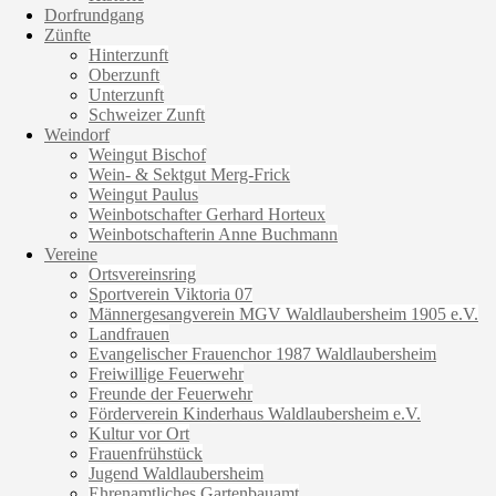
Dorfrundgang
Zünfte
Hinterzunft
Oberzunft
Unterzunft
Schweizer Zunft
Weindorf
Weingut Bischof
Wein- & Sektgut Merg-Frick
Weingut Paulus
Weinbotschafter Gerhard Horteux
Weinbotschafterin Anne Buchmann
Vereine
Ortsvereinsring
Sportverein Viktoria 07
Männergesangverein MGV Waldlaubersheim 1905 e.V.
Landfrauen
Evangelischer Frauenchor 1987 Waldlaubersheim
Freiwillige Feuerwehr
Freunde der Feuerwehr
Förderverein Kinderhaus Waldlaubersheim e.V.
Kultur vor Ort
Frauenfrühstück
Jugend Waldlaubersheim
Ehrenamtliches Gartenbauamt