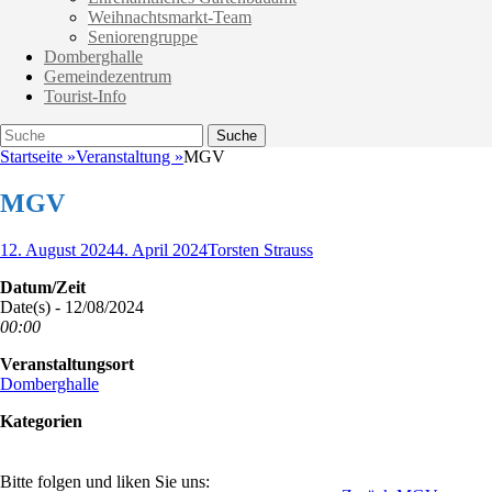
Weihnachtsmarkt-Team
Seniorengruppe
Domberghalle
Gemeindezentrum
Tourist-Info
Suche
Suche
nach:
Startseite
»
Veranstaltung
»
MGV
MGV
Veröffentlicht
Autor
12. August 2024
4. April 2024
Torsten Strauss
am
Datum/Zeit
Date(s) - 12/08/2024
00:00
Veranstaltungsort
Domberghalle
Kategorien
Bitte folgen und liken Sie uns: