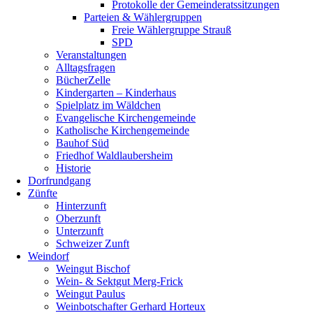
Protokolle der Gemeinderatssitzungen
Parteien & Wählergruppen
Freie Wählergruppe Strauß
SPD
Veranstaltungen
Alltagsfragen
BücherZelle
Kindergarten – Kinderhaus
Spielplatz im Wäldchen
Evangelische Kirchengemeinde
Katholische Kirchengemeinde
Bauhof Süd
Friedhof Waldlaubersheim
Historie
Dorfrundgang
Zünfte
Hinterzunft
Oberzunft
Unterzunft
Schweizer Zunft
Weindorf
Weingut Bischof
Wein- & Sektgut Merg-Frick
Weingut Paulus
Weinbotschafter Gerhard Horteux