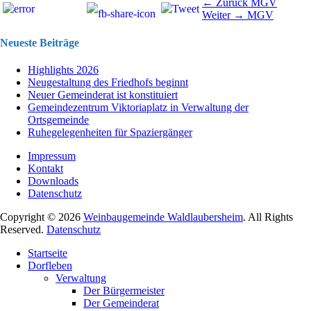
Beitragsnavigation
Vorhergehend
← Zurück
MGV
Nächster
Beitrag:
Weiter →
MGV
Beitrag:
Neueste Beiträge
Highlights 2026
Neugestaltung des Friedhofs beginnt
Neuer Gemeinderat ist konstituiert
Gemeindezentrum Viktoriaplatz in Verwaltung der
Ortsgemeinde
Ruhegelegenheiten für Spaziergänger
Impressum
Kontakt
Downloads
Datenschutz
Copyright © 2026
Weinbaugemeinde Waldlaubersheim
. All Rights
Reserved.
Datenschutz
Nach
Startseite
oben
Dorfleben
scrollen
Verwaltung
Der Bürgermeister
Der Gemeinderat