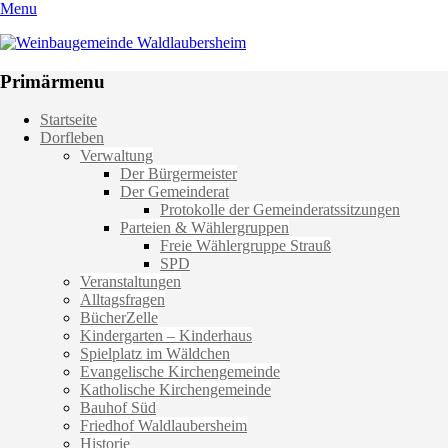
Menu
Weinbaugemeinde Waldlaubersheim
Einfach schön leben
Primärmenu
Weiter
Startseite
zum
Dorfleben
Inhalt
Verwaltung
Der Bürgermeister
Der Gemeinderat
Protokolle der Gemeinderatssitzungen
Parteien & Wählergruppen
Freie Wählergruppe Strauß
SPD
Veranstaltungen
Alltagsfragen
BücherZelle
Kindergarten – Kinderhaus
Spielplatz im Wäldchen
Evangelische Kirchengemeinde
Katholische Kirchengemeinde
Bauhof Süd
Friedhof Waldlaubersheim
Historie