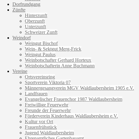
Dorfrundgang
Zünfte
Hinterzunft
Oberzunft
Unterzunft
Schweizer Zunft
Weindorf
Weingut Bischof
Wein- & Sektgut Merg-Frick
Weingut Paulus
Weinbotschafter Gerhard Horteux
Weinbotschafterin Anne Buchmann
Vereine
Ortsvereinsring
Sportverein Viktoria 07
Männergesangverein MGV Waldlaubersheim 1905 e.V.
Landfrauen
Evangelischer Frauenchor 1987 Waldlaubersheim
Freiwillige Feuerwehr
Freunde der Feuerwehr
Förderverein Kinderhaus Waldlaubersheim e.V.
Kultur vor Ort
Frauenfrühstück
Jugend Waldlaubersheim
Ehrenamtliches Gartenbauamt