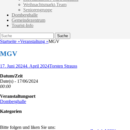
Weihnachtsmarkt-Team
Seniorengruppe
Domberghalle
Gemeindezentrum
Tourist-Info
Suche
Suche
nach:
Startseite
»
Veranstaltung
»
MGV
MGV
Veröffentlicht
Autor
17. Juni 2024
4. April 2024
Torsten Strauss
am
Datum/Zeit
Date(s) - 17/06/2024
00:00
Veranstaltungsort
Domberghalle
Kategorien
Bitte folgen und liken Sie uns: