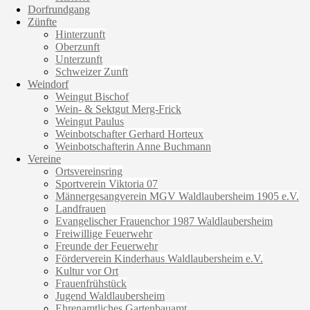
Dorfrundgang
Zünfte
Hinterzunft
Oberzunft
Unterzunft
Schweizer Zunft
Weindorf
Weingut Bischof
Wein- & Sektgut Merg-Frick
Weingut Paulus
Weinbotschafter Gerhard Horteux
Weinbotschafterin Anne Buchmann
Vereine
Ortsvereinsring
Sportverein Viktoria 07
Männergesangverein MGV Waldlaubersheim 1905 e.V.
Landfrauen
Evangelischer Frauenchor 1987 Waldlaubersheim
Freiwillige Feuerwehr
Freunde der Feuerwehr
Förderverein Kinderhaus Waldlaubersheim e.V.
Kultur vor Ort
Frauenfrühstück
Jugend Waldlaubersheim
Ehrenamtliches Gartenbauamt