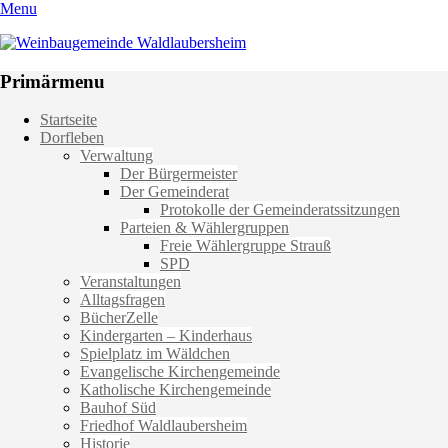
Menu
Weinbaugemeinde Waldlaubersheim
Einfach schön leben
Primärmenu
Weiter
Startseite
zum
Dorfleben
Inhalt
Verwaltung
Der Bürgermeister
Der Gemeinderat
Protokolle der Gemeinderatssitzungen
Parteien & Wählergruppen
Freie Wählergruppe Strauß
SPD
Veranstaltungen
Alltagsfragen
BücherZelle
Kindergarten – Kinderhaus
Spielplatz im Wäldchen
Evangelische Kirchengemeinde
Katholische Kirchengemeinde
Bauhof Süd
Friedhof Waldlaubersheim
Historie