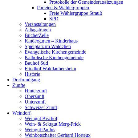
Protokolle der Gemeinderatssitzungen
Parteien & Wählergruppen
Freie Wählergruppe Strauß
SPD
Veranstaltungen
Alltagsfragen
BücherZelle
Kindergarten – Kinderhaus
Spielplatz im Wäldchen
Evangelische Kirchengemeinde
Katholische Kirchengemeinde
Bauhof Süd
Friedhof Waldlaubersheim
Historie
Dorfrundgang
Zünfte
Hinterzunft
Oberzunft
Unterzunft
Schweizer Zunft
Weindorf
Weingut Bischof
Wein- & Sektgut Merg-Frick
Weingut Paulus
Weinbotschafter Gerhard Horteux