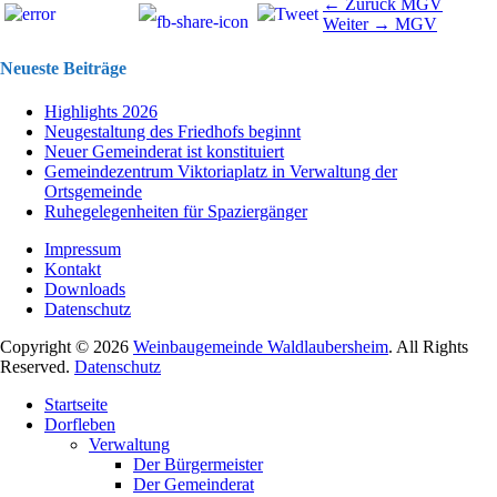
Beitragsnavigation
Vorhergehend
← Zurück
MGV
Nächster
Beitrag:
Weiter →
MGV
Beitrag:
Neueste Beiträge
Highlights 2026
Neugestaltung des Friedhofs beginnt
Neuer Gemeinderat ist konstituiert
Gemeindezentrum Viktoriaplatz in Verwaltung der
Ortsgemeinde
Ruhegelegenheiten für Spaziergänger
Impressum
Kontakt
Downloads
Datenschutz
Copyright © 2026
Weinbaugemeinde Waldlaubersheim
. All Rights
Reserved.
Datenschutz
Nach
Startseite
oben
Dorfleben
scrollen
Verwaltung
Der Bürgermeister
Der Gemeinderat