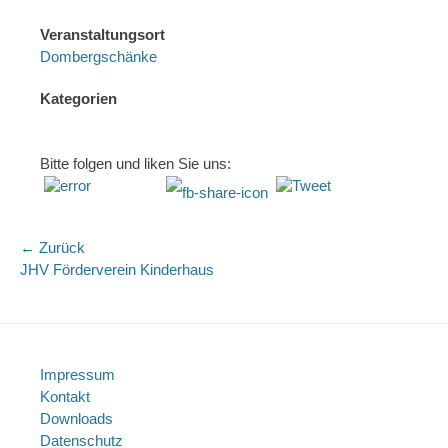
Veranstaltungsort
Dombergschänke
Kategorien
Bitte folgen und liken Sie uns:
Beitragsnavigation
← Zurück
Vorhergehender
Nä
JHV Förderverein Kinderhaus
Beitrag:
Bei
Impressum
Kontakt
Downloads
Datenschutz