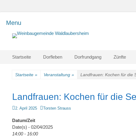
Menu
Einfach schön leben
Weinbaugemeinde
Waldlaubersheim
Primärmenu
Weiter
Startseite
Dorfleben
Dorfrundgang
Zünfte
zum
Inhalt
Startseite
»
Veranstaltung
»
Landfrauen: Kochen für die 
Landfrauen: Kochen für die S
Veröffentlicht
Autor
2. April 2025
Torsten Strauss
am
Datum/Zeit
Date(s) - 02/04/2025
14:00 - 16:00