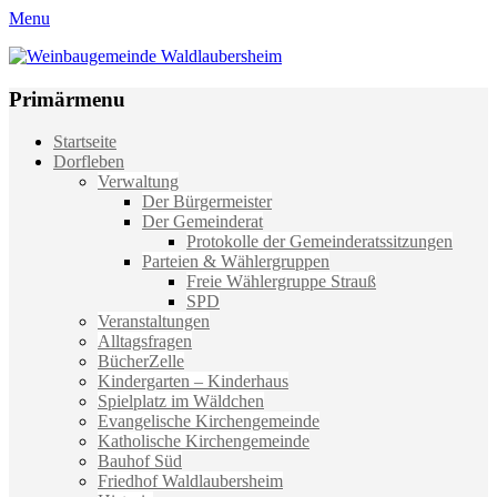
Menu
Weinbaugemeinde Waldlaubersheim
Einfach schön leben
Primärmenu
Weiter
Startseite
zum
Dorfleben
Inhalt
Verwaltung
Der Bürgermeister
Der Gemeinderat
Protokolle der Gemeinderatssitzungen
Parteien & Wählergruppen
Freie Wählergruppe Strauß
SPD
Veranstaltungen
Alltagsfragen
BücherZelle
Kindergarten – Kinderhaus
Spielplatz im Wäldchen
Evangelische Kirchengemeinde
Katholische Kirchengemeinde
Bauhof Süd
Friedhof Waldlaubersheim