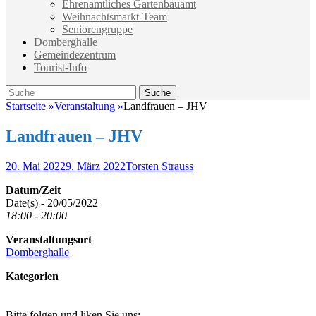
Ehrenamtliches Gartenbauamt
Weihnachtsmarkt-Team
Seniorengruppe
Domberghalle
Gemeindezentrum
Tourist-Info
Suche
Suche
nach:
Startseite
»
Veranstaltung
»
Landfrauen – JHV
Landfrauen – JHV
Veröffentlicht
Autor
20. Mai 2022
9. März 2022
Torsten Strauss
am
Datum/Zeit
Date(s) - 20/05/2022
18:00 - 20:00
Veranstaltungsort
Domberghalle
Kategorien
Bitte folgen und liken Sie uns: