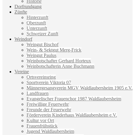
Historie
Dorfrundgang
Zünfte
Hinterzunft
Oberzunft
Unterzunft
Schweizer Zunft
Weindorf
Weingut Bischof
Wein- & Sektgut Merg-Frick
Weingut Paulus
Weinbotschafter Gerhard Horteux
Weinbotschafterin Anne Buchmann
Vereine
Ortsvereinsring
Sportverein Viktoria 07
Männergesangverein MGV Waldlaubersheim 1905 e.V.
Landfrauen
Evangelischer Frauenchor 1987 Waldlaubersheim
Freiwillige Feuerwehr
Freunde der Feuerwehr
Förderverein Kinderhaus Waldlaubersheim e.V.
Kultur vor Ort
Frauenfrühstück
Jugend Waldlaubersheim