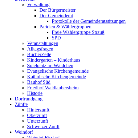
Verwaltung
Der Bürgermeister
Der Gemeinderat
Protokolle der Gemeinderatssitzungen
Parteien & Wählergruppen
Freie Wählergruppe Strauß
SPD
Veranstaltungen
Alltagsfragen
BücherZelle
Kindergarten – Kinderhaus
Spielplatz im Wäldchen
Evangelische Kirchengemeinde
Katholische Kirchengemeinde
Bauhof Süd
Friedhof Waldlaubersheim
Historie
Dorfrundgang
Zünfte
Hinterzunft
Oberzunft
Unterzunft
Schweizer Zunft
Weindorf
Weingut Bischof