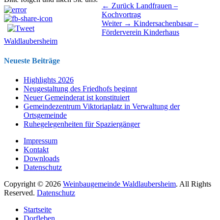
Beitragsnavigation
Vorhergehender
← Zurück
Landfrauen –
Beitrag:
Kochvortrag
Nächster
Weiter →
Kindersachenbasar –
Beitrag:
Förderverein Kinderhaus
Waldlaubersheim
Neueste Beiträge
Highlights 2026
Neugestaltung des Friedhofs beginnt
Neuer Gemeinderat ist konstituiert
Gemeindezentrum Viktoriaplatz in Verwaltung der
Ortsgemeinde
Ruhegelegenheiten für Spaziergänger
Impressum
Kontakt
Downloads
Datenschutz
Copyright © 2026
Weinbaugemeinde Waldlaubersheim
. All Rights
Reserved.
Datenschutz
Nach
Startseite
oben
Dorfleben
scrollen