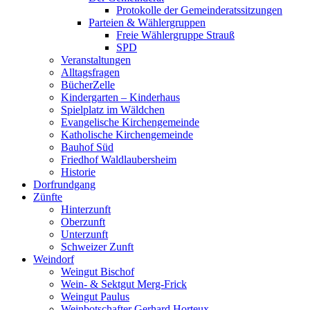
Protokolle der Gemeinderatssitzungen
Parteien & Wählergruppen
Freie Wählergruppe Strauß
SPD
Veranstaltungen
Alltagsfragen
BücherZelle
Kindergarten – Kinderhaus
Spielplatz im Wäldchen
Evangelische Kirchengemeinde
Katholische Kirchengemeinde
Bauhof Süd
Friedhof Waldlaubersheim
Historie
Dorfrundgang
Zünfte
Hinterzunft
Oberzunft
Unterzunft
Schweizer Zunft
Weindorf
Weingut Bischof
Wein- & Sektgut Merg-Frick
Weingut Paulus
Weinbotschafter Gerhard Horteux