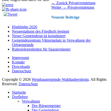
Beitragsnavigation
Vorhergehender
← Zurück
Privatvermietung
Nächster
Beitrag:
Weiter →
Privatvermietung
Beitrag:
Neueste Beiträge
Highlights 2026
Neugestaltung des Friedhofs beginnt
Neuer Gemeinderat ist konstituiert
Gemeindezentrum Viktoriaplatz in Verwaltung der
Ortsgemeinde
Ruhegelegenheiten für Spaziergänger
Impressum
Kontakt
Downloads
Datenschutz
Copyright © 2026
Weinbaugemeinde Waldlaubersheim
. All Rights
Reserved.
Datenschutz
Nach
Startseite
oben
Dorfleben
scrollen
Verwaltung
Der Bürgermeister
Der Gemeinderat