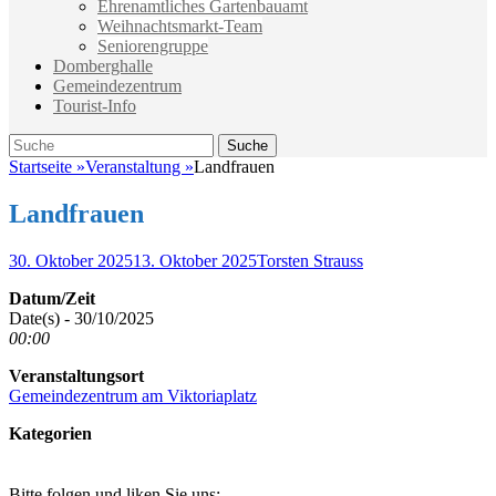
Ehrenamtliches Gartenbauamt
Weihnachtsmarkt-Team
Seniorengruppe
Domberghalle
Gemeindezentrum
Tourist-Info
Suche
Suche
nach:
Startseite
»
Veranstaltung
»
Landfrauen
Landfrauen
Veröffentlicht
Autor
30. Oktober 2025
13. Oktober 2025
Torsten Strauss
am
Datum/Zeit
Date(s) - 30/10/2025
00:00
Veranstaltungsort
Gemeindezentrum am Viktoriaplatz
Kategorien
Bitte folgen und liken Sie uns: