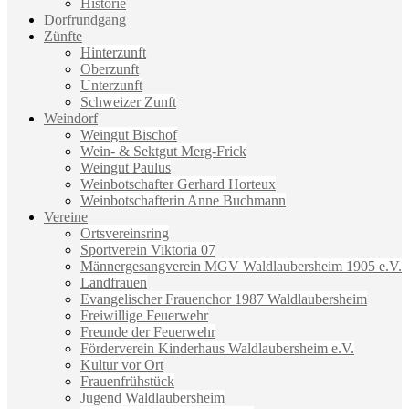
Historie
Dorfrundgang
Zünfte
Hinterzunft
Oberzunft
Unterzunft
Schweizer Zunft
Weindorf
Weingut Bischof
Wein- & Sektgut Merg-Frick
Weingut Paulus
Weinbotschafter Gerhard Horteux
Weinbotschafterin Anne Buchmann
Vereine
Ortsvereinsring
Sportverein Viktoria 07
Männergesangverein MGV Waldlaubersheim 1905 e.V.
Landfrauen
Evangelischer Frauenchor 1987 Waldlaubersheim
Freiwillige Feuerwehr
Freunde der Feuerwehr
Förderverein Kinderhaus Waldlaubersheim e.V.
Kultur vor Ort
Frauenfrühstück
Jugend Waldlaubersheim