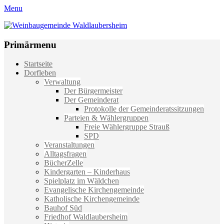
Menu
Weinbaugemeinde Waldlaubersheim
Einfach schön leben
Primärmenu
Weiter
Startseite
zum
Dorfleben
Inhalt
Verwaltung
Der Bürgermeister
Der Gemeinderat
Protokolle der Gemeinderatssitzungen
Parteien & Wählergruppen
Freie Wählergruppe Strauß
SPD
Veranstaltungen
Alltagsfragen
BücherZelle
Kindergarten – Kinderhaus
Spielplatz im Wäldchen
Evangelische Kirchengemeinde
Katholische Kirchengemeinde
Bauhof Süd
Friedhof Waldlaubersheim