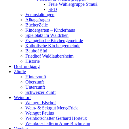
Freie Wählergruppe Strauß
SPD
Veranstaltungen
Alltagsfragen
BücherZelle
Kindergarten – Kinderhaus
Spielplatz im Wäldchen
Evangelische Kirchengemeinde
Katholische Kirchengemeinde
Bauhof Süd
Friedhof Waldlaubersheim
Historie
Dorfrundgang
Zünfte
Hinterzunft
Oberzunft
Unterzunft
Schweizer Zunft
Weindorf
Weingut Bischof
Wein- & Sektgut Merg-Frick
Weingut Paulus
Weinbotschafter Gerhard Horteux
Weinbotschafterin Anne Buchmann
Vereine