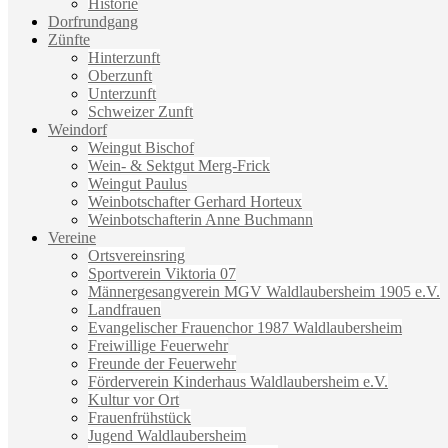
Historie
Dorfrundgang
Zünfte
Hinterzunft
Oberzunft
Unterzunft
Schweizer Zunft
Weindorf
Weingut Bischof
Wein- & Sektgut Merg-Frick
Weingut Paulus
Weinbotschafter Gerhard Horteux
Weinbotschafterin Anne Buchmann
Vereine
Ortsvereinsring
Sportverein Viktoria 07
Männergesangverein MGV Waldlaubersheim 1905 e.V.
Landfrauen
Evangelischer Frauenchor 1987 Waldlaubersheim
Freiwillige Feuerwehr
Freunde der Feuerwehr
Förderverein Kinderhaus Waldlaubersheim e.V.
Kultur vor Ort
Frauenfrühstück
Jugend Waldlaubersheim