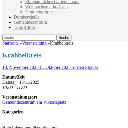
Ehrenamtliches Gartenbauamt
Weihnachtsmarkt-Team
Seniorengruppe
Domberghalle
Gemeindezentrum
Tourist-Info
Suche
Suche
nach:
Startseite
»
Veranstaltung
»
Krabbelkreis
Krabbelkreis
Veröffentlicht
Autor
18. November 2025
31. Oktober 2025
Torsten Strauss
am
Datum/Zeit
Date(s) - 18/11/2025
10:00 - 11:00
Veranstaltungsort
Gemeindezentrum am Viktoriaplatz
Kategorien
Bitte folgen und liken Sie uns: