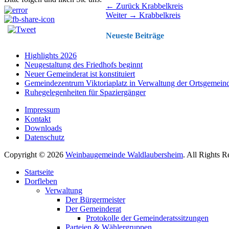
Beitragsnavigation
Vorhergehender
← Zurück
Krabbelkreis
Nächster
Beitrag:
Weiter →
Krabbelkreis
Beitrag:
Neueste Beiträge
Highlights 2026
Neugestaltung des Friedhofs beginnt
Neuer Gemeinderat ist konstituiert
Gemeindezentrum Viktoriaplatz in Verwaltung der Ortsgemein
Ruhegelegenheiten für Spaziergänger
Impressum
Kontakt
Downloads
Datenschutz
Copyright © 2026
Weinbaugemeinde Waldlaubersheim
. All Rights 
Nach
Startseite
oben
Dorfleben
scrollen
Verwaltung
Der Bürgermeister
Der Gemeinderat
Protokolle der Gemeinderatssitzungen
Parteien & Wählergruppen