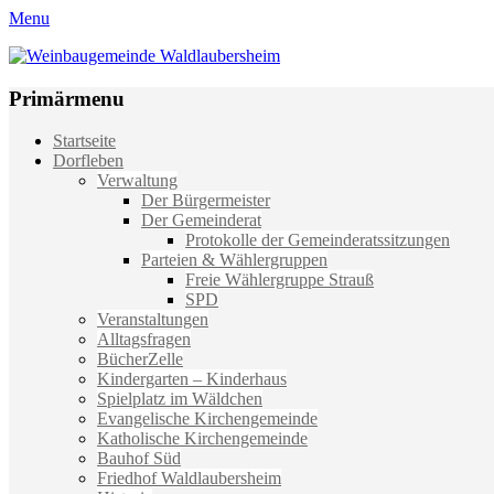
Menu
Weinbaugemeinde Waldlaubersheim
Einfach schön leben
Primärmenu
Weiter
Startseite
zum
Dorfleben
Inhalt
Verwaltung
Der Bürgermeister
Der Gemeinderat
Protokolle der Gemeinderatssitzungen
Parteien & Wählergruppen
Freie Wählergruppe Strauß
SPD
Veranstaltungen
Alltagsfragen
BücherZelle
Kindergarten – Kinderhaus
Spielplatz im Wäldchen
Evangelische Kirchengemeinde
Katholische Kirchengemeinde
Bauhof Süd
Friedhof Waldlaubersheim