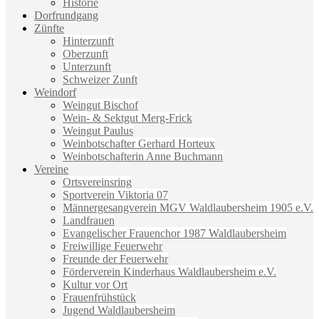
Historie
Dorfrundgang
Zünfte
Hinterzunft
Oberzunft
Unterzunft
Schweizer Zunft
Weindorf
Weingut Bischof
Wein- & Sektgut Merg-Frick
Weingut Paulus
Weinbotschafter Gerhard Horteux
Weinbotschafterin Anne Buchmann
Vereine
Ortsvereinsring
Sportverein Viktoria 07
Männergesangverein MGV Waldlaubersheim 1905 e.V.
Landfrauen
Evangelischer Frauenchor 1987 Waldlaubersheim
Freiwillige Feuerwehr
Freunde der Feuerwehr
Förderverein Kinderhaus Waldlaubersheim e.V.
Kultur vor Ort
Frauenfrühstück
Jugend Waldlaubersheim