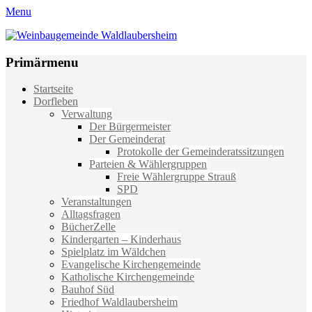
Menu
Weinbaugemeinde Waldlaubersheim
Einfach schön leben
Primärmenu
Weiter
Startseite
zum
Dorfleben
Inhalt
Verwaltung
Der Bürgermeister
Der Gemeinderat
Protokolle der Gemeinderatssitzungen
Parteien & Wählergruppen
Freie Wählergruppe Strauß
SPD
Veranstaltungen
Alltagsfragen
BücherZelle
Kindergarten – Kinderhaus
Spielplatz im Wäldchen
Evangelische Kirchengemeinde
Katholische Kirchengemeinde
Bauhof Süd
Friedhof Waldlaubersheim