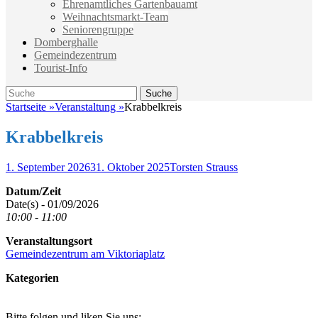
Ehrenamtliches Gartenbauamt
Weihnachtsmarkt-Team
Seniorengruppe
Domberghalle
Gemeindezentrum
Tourist-Info
Suche
Suche
nach:
Startseite
»
Veranstaltung
»
Krabbelkreis
Krabbelkreis
Veröffentlicht
Autor
1. September 2026
31. Oktober 2025
Torsten Strauss
am
Datum/Zeit
Date(s) - 01/09/2026
10:00 - 11:00
Veranstaltungsort
Gemeindezentrum am Viktoriaplatz
Kategorien
Bitte folgen und liken Sie uns: