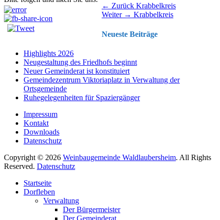
Beitragsnavigation
Vorhergehender
← Zurück
Krabbelkreis
Nächster
Beitrag:
Weiter →
Krabbelkreis
Beitrag:
Neueste Beiträge
Highlights 2026
Neugestaltung des Friedhofs beginnt
Neuer Gemeinderat ist konstituiert
Gemeindezentrum Viktoriaplatz in Verwaltung der
Ortsgemeinde
Ruhegelegenheiten für Spaziergänger
Impressum
Kontakt
Downloads
Datenschutz
Copyright © 2026
Weinbaugemeinde Waldlaubersheim
. All Rights
Reserved.
Datenschutz
Nach
Startseite
oben
Dorfleben
scrollen
Verwaltung
Der Bürgermeister
Der Gemeinderat