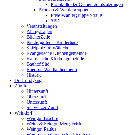
Protokolle der Gemeinderatssitzungen
Parteien & Wählergruppen
Freie Wählergruppe Strauß
SPD
Veranstaltungen
Alltagsfragen
BücherZelle
Kindergarten – Kinderhaus
Spielplatz im Wäldchen
Evangelische Kirchengemeinde
Katholische Kirchengemeinde
Bauhof Süd
Friedhof Waldlaubersheim
Historie
Dorfrundgang
Zünfte
Hinterzunft
Oberzunft
Unterzunft
Schweizer Zunft
Weindorf
Weingut Bischof
Wein- & Sektgut Merg-Frick
Weingut Paulus
Weinbotschafter Gerhard Horteux