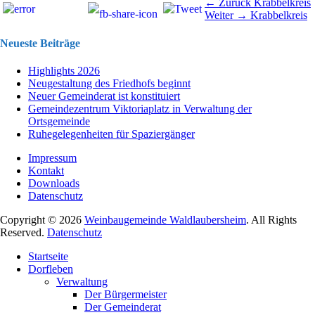
Beitragsnavigation
Vorhergehend
← Zurück
Krabbelkreis
Nächster
Beitrag:
Weiter →
Krabbelkreis
Beitrag:
Neueste Beiträge
Highlights 2026
Neugestaltung des Friedhofs beginnt
Neuer Gemeinderat ist konstituiert
Gemeindezentrum Viktoriaplatz in Verwaltung der
Ortsgemeinde
Ruhegelegenheiten für Spaziergänger
Impressum
Kontakt
Downloads
Datenschutz
Copyright © 2026
Weinbaugemeinde Waldlaubersheim
. All Rights
Reserved.
Datenschutz
Nach
Startseite
oben
Dorfleben
scrollen
Verwaltung
Der Bürgermeister
Der Gemeinderat