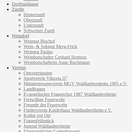
Dorfrundgang
Zünfte
Hinterzunft
Oberzunft
Unterzunft
Schweizer Zunft
Weindorf
Weingut Bischof
Wein- & Sektgut Merg-Frick
Weingut Paulus
Weinbotschafter Gerhard Horteux
Weinbotschafterin Anne Buchmann
Vereine
Ortsvereinsring
Sportverein Viktoria 07
Männergesangverein MGV Waldlaubersheim 1905 e.V.
Landfrauen
Evangelischer Frauenchor 1987 Waldlaubersheim
Freiwillige Feuerwehr
Freunde der Feuerwehr
Förderverein Kinderhaus Waldlaubersheim e.V.
Kultur vor Ort
Frauenfrühstück
Jugend Waldlaubersheim
Ehrenamtliches Gartenbauamt