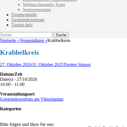
Weihnachtsmarkt-Team
Seniorengruppe
Domberghalle
Gemeindezentrum
Tourist-Info
Suche
Suche
nach:
Startseite
»
Veranstaltung
»
Krabbelkreis
Krabbelkreis
Veröffentlicht
Autor
27. Oktober 2026
31. Oktober 2025
Torsten Strauss
am
Datum/Zeit
Date(s) - 27/10/2026
10:00 - 11:00
Veranstaltungsort
Gemeindezentrum am Viktoriaplatz
Kategorien
Bitte folgen und liken Sie uns: