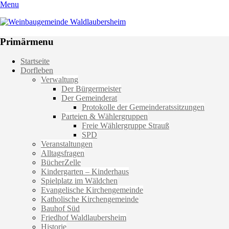
Menu
Weinbaugemeinde Waldlaubersheim
Einfach schön leben
Primärmenu
Weiter
Startseite
zum
Dorfleben
Inhalt
Verwaltung
Der Bürgermeister
Der Gemeinderat
Protokolle der Gemeinderatssitzungen
Parteien & Wählergruppen
Freie Wählergruppe Strauß
SPD
Veranstaltungen
Alltagsfragen
BücherZelle
Kindergarten – Kinderhaus
Spielplatz im Wäldchen
Evangelische Kirchengemeinde
Katholische Kirchengemeinde
Bauhof Süd
Friedhof Waldlaubersheim
Historie