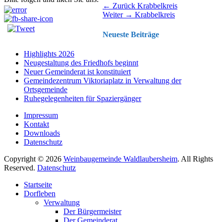
Beitragsnavigation
Vorhergehender
← Zurück
Krabbelkreis
Nächster
Beitrag:
Weiter →
Krabbelkreis
Beitrag:
Neueste Beiträge
Highlights 2026
Neugestaltung des Friedhofs beginnt
Neuer Gemeinderat ist konstituiert
Gemeindezentrum Viktoriaplatz in Verwaltung der
Ortsgemeinde
Ruhegelegenheiten für Spaziergänger
Impressum
Kontakt
Downloads
Datenschutz
Copyright © 2026
Weinbaugemeinde Waldlaubersheim
. All Rights
Reserved.
Datenschutz
Nach
Startseite
oben
Dorfleben
scrollen
Verwaltung
Der Bürgermeister
Der Gemeinderat