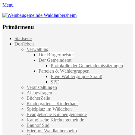
Menu
Weinbaugemeinde Waldlaubersheim
Einfach schön leben
Primärmenu
Weiter
Startseite
zum
Dorfleben
Inhalt
Verwaltung
Der Bürgermeister
Der Gemeinderat
Protokolle der Gemeinderatssitzungen
Parteien & Wählergruppen
Freie Wählergruppe Strauß
SPD
Veranstaltungen
Alltagsfragen
BücherZelle
Kindergarten – Kinderhaus
Spielplatz im Wäldchen
Evangelische Kirchengemeinde
Katholische Kirchengemeinde
Bauhof Süd
Friedhof Waldlaubersheim