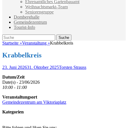
Ehrenamtliches Gartenbauamt
Weihnachtsmarkt-Team
Seniorengruppe
Domberghalle
Gemeindezentrum
Tourist-Info
Suche
Suche
nach:
Startseite
»
Veranstaltung
»
Krabbelkreis
Krabbelkreis
Veröffentlicht
Autor
23. Juni 2026
31. Oktober 2025
Torsten Strauss
am
Datum/Zeit
Date(s) - 23/06/2026
10:00 - 11:00
Veranstaltungsort
Gemeindezentrum am Viktoriaplatz
Kategorien
Bitte folgen und liken Sie uns: