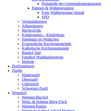
Protokolle der Gemeinderatssitzungen
Parteien & Wählergruppen
Freie Wählergruppe Strauß
SPD
Veranstaltungen
Alltagsfragen
BücherZelle
Kindergarten – Kinderhaus
Spielplatz im Wäldchen
Evangelische Kirchengemeinde
Katholische Kirchengemeinde
Bauhof Süd
Friedhof Waldlaubersheim
Historie
Dorfrundgang
Zünfte
Hinterzunft
Oberzunft
Unterzunft
Schweizer Zunft
Weindorf
Weingut Bischof
Wein- & Sektgut Merg-Frick
Weingut Paulus
Weinbotschafter Gerhard Horteux