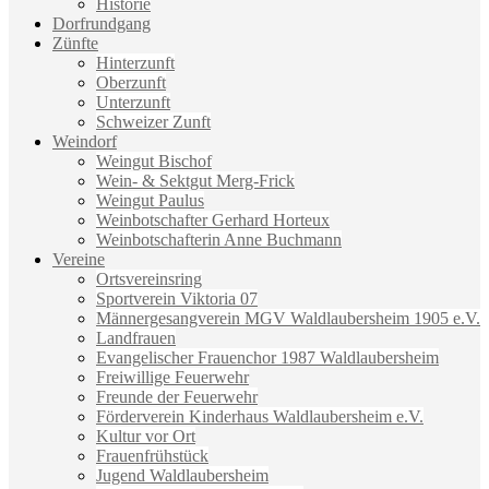
Historie
Dorfrundgang
Zünfte
Hinterzunft
Oberzunft
Unterzunft
Schweizer Zunft
Weindorf
Weingut Bischof
Wein- & Sektgut Merg-Frick
Weingut Paulus
Weinbotschafter Gerhard Horteux
Weinbotschafterin Anne Buchmann
Vereine
Ortsvereinsring
Sportverein Viktoria 07
Männergesangverein MGV Waldlaubersheim 1905 e.V.
Landfrauen
Evangelischer Frauenchor 1987 Waldlaubersheim
Freiwillige Feuerwehr
Freunde der Feuerwehr
Förderverein Kinderhaus Waldlaubersheim e.V.
Kultur vor Ort
Frauenfrühstück
Jugend Waldlaubersheim