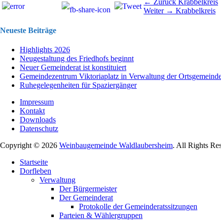
Beitragsnavigation
Vorhergehend
← Zurück
Krabbelkreis
Nächster
Beitrag:
Weiter →
Krabbelkreis
Beitrag:
Neueste Beiträge
Highlights 2026
Neugestaltung des Friedhofs beginnt
Neuer Gemeinderat ist konstituiert
Gemeindezentrum Viktoriaplatz in Verwaltung der Ortsgemeind
Ruhegelegenheiten für Spaziergänger
Impressum
Kontakt
Downloads
Datenschutz
Copyright © 2026
Weinbaugemeinde Waldlaubersheim
. All Rights Re
Nach
Startseite
oben
Dorfleben
scrollen
Verwaltung
Der Bürgermeister
Der Gemeinderat
Protokolle der Gemeinderatssitzungen
Parteien & Wählergruppen