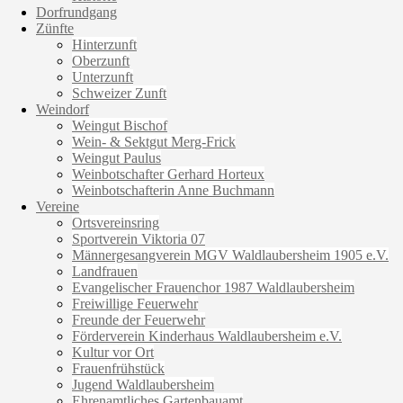
Dorfrundgang
Zünfte
Hinterzunft
Oberzunft
Unterzunft
Schweizer Zunft
Weindorf
Weingut Bischof
Wein- & Sektgut Merg-Frick
Weingut Paulus
Weinbotschafter Gerhard Horteux
Weinbotschafterin Anne Buchmann
Vereine
Ortsvereinsring
Sportverein Viktoria 07
Männergesangverein MGV Waldlaubersheim 1905 e.V.
Landfrauen
Evangelischer Frauenchor 1987 Waldlaubersheim
Freiwillige Feuerwehr
Freunde der Feuerwehr
Förderverein Kinderhaus Waldlaubersheim e.V.
Kultur vor Ort
Frauenfrühstück
Jugend Waldlaubersheim
Ehrenamtliches Gartenbauamt