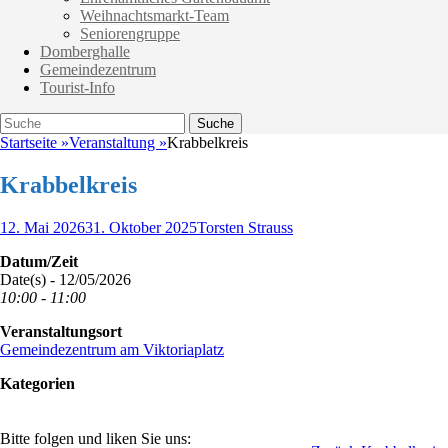
Weihnachtsmarkt-Team
Seniorengruppe
Domberghalle
Gemeindezentrum
Tourist-Info
Suche
Suche
nach:
Startseite
»
Veranstaltung
»
Krabbelkreis
Krabbelkreis
Veröffentlicht
Autor
12. Mai 2026
31. Oktober 2025
Torsten Strauss
am
Datum/Zeit
Date(s) - 12/05/2026
10:00 - 11:00
Veranstaltungsort
Gemeindezentrum am Viktoriaplatz
Kategorien
Bitte folgen und liken Sie uns: