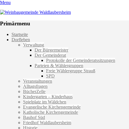
Menu
Weinbaugemeinde Waldlaubersheim
Einfach schön leben
Primärmenu
Weiter
Startseite
zum
Dorfleben
Inhalt
Verwaltung
Der Bürgermeister
Der Gemeinderat
Protokolle der Gemeinderatssitzungen
Parteien & Wählergruppen
Freie Wählergruppe Strauß
SPD
Veranstaltungen
Alltagsfragen
BücherZelle
Kindergarten – Kinderhaus
Spielplatz im Wäldchen
Evangelische Kirchengemeinde
Katholische Kirchengemeinde
Bauhof Süd
Friedhof Waldlaubersheim
Historie