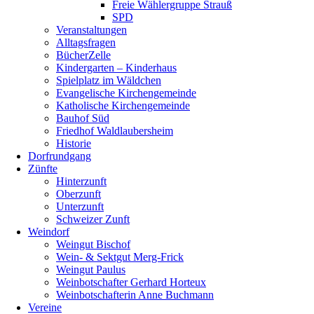
Freie Wählergruppe Strauß
SPD
Veranstaltungen
Alltagsfragen
BücherZelle
Kindergarten – Kinderhaus
Spielplatz im Wäldchen
Evangelische Kirchengemeinde
Katholische Kirchengemeinde
Bauhof Süd
Friedhof Waldlaubersheim
Historie
Dorfrundgang
Zünfte
Hinterzunft
Oberzunft
Unterzunft
Schweizer Zunft
Weindorf
Weingut Bischof
Wein- & Sektgut Merg-Frick
Weingut Paulus
Weinbotschafter Gerhard Horteux
Weinbotschafterin Anne Buchmann
Vereine