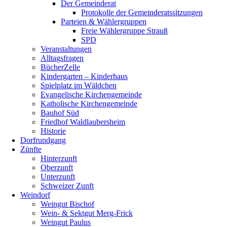
Der Gemeinderat
Protokolle der Gemeinderatssitzungen
Parteien & Wählergruppen
Freie Wählergruppe Strauß
SPD
Veranstaltungen
Alltagsfragen
BücherZelle
Kindergarten – Kinderhaus
Spielplatz im Wäldchen
Evangelische Kirchengemeinde
Katholische Kirchengemeinde
Bauhof Süd
Friedhof Waldlaubersheim
Historie
Dorfrundgang
Zünfte
Hinterzunft
Oberzunft
Unterzunft
Schweizer Zunft
Weindorf
Weingut Bischof
Wein- & Sektgut Merg-Frick
Weingut Paulus