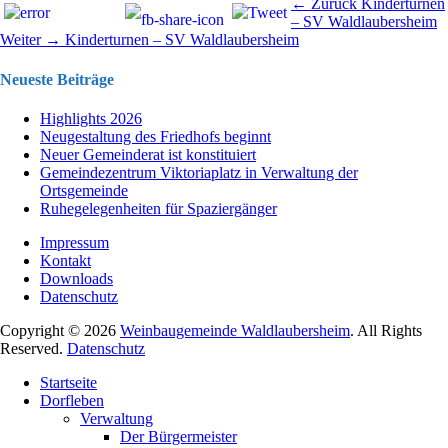
Beitragsnavigation
Vorhergehend
← Zurück
Kinderturnen
Beitrag:
– SV Waldlaubersheim
Nächster
Weiter →
Kinderturnen – SV Waldlaubersheim
Beitrag:
Neueste Beiträge
Highlights 2026
Neugestaltung des Friedhofs beginnt
Neuer Gemeinderat ist konstituiert
Gemeindezentrum Viktoriaplatz in Verwaltung der
Ortsgemeinde
Ruhegelegenheiten für Spaziergänger
Impressum
Kontakt
Downloads
Datenschutz
Copyright © 2026
Weinbaugemeinde Waldlaubersheim
. All Rights
Reserved.
Datenschutz
Nach
Startseite
oben
Dorfleben
scrollen
Verwaltung
Der Bürgermeister