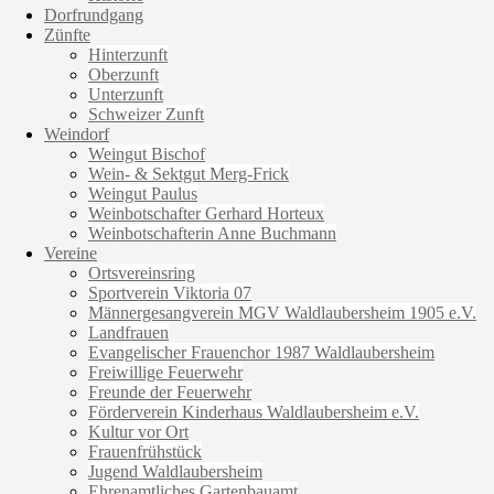
Dorfrundgang
Zünfte
Hinterzunft
Oberzunft
Unterzunft
Schweizer Zunft
Weindorf
Weingut Bischof
Wein- & Sektgut Merg-Frick
Weingut Paulus
Weinbotschafter Gerhard Horteux
Weinbotschafterin Anne Buchmann
Vereine
Ortsvereinsring
Sportverein Viktoria 07
Männergesangverein MGV Waldlaubersheim 1905 e.V.
Landfrauen
Evangelischer Frauenchor 1987 Waldlaubersheim
Freiwillige Feuerwehr
Freunde der Feuerwehr
Förderverein Kinderhaus Waldlaubersheim e.V.
Kultur vor Ort
Frauenfrühstück
Jugend Waldlaubersheim
Ehrenamtliches Gartenbauamt