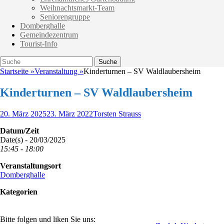
Weihnachtsmarkt-Team
Seniorengruppe
Domberghalle
Gemeindezentrum
Tourist-Info
Suche
Suche
nach:
Startseite
»
Veranstaltung
»
Kinderturnen – SV Waldlaubersheim
Kinderturnen – SV Waldlaubersheim
Veröffentlicht
Autor
20. März 2025
23. März 2022
Torsten Strauss
am
Datum/Zeit
Date(s) - 20/03/2025
15:45 - 18:00
Veranstaltungsort
Domberghalle
Kategorien
Bitte folgen und liken Sie uns: