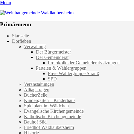
Menu
Weinbaugemeinde Waldlaubersheim
Einfach schön leben
Primärmenu
Weiter
Startseite
zum
Dorfleben
Inhalt
Verwaltung
Der Bürgermeister
Der Gemeinderat
Protokolle der Gemeinderatssitzungen
Parteien & Wählergruppen
Freie Wählergruppe Strauß
SPD
Veranstaltungen
Alltagsfragen
BücherZelle
Kindergarten – Kinderhaus
Spielplatz im Wäldchen
Evangelische Kirchengemeinde
Katholische Kirchengemeinde
Bauhof Süd
Friedhof Waldlaubersheim
Historie