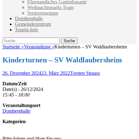
Ehrenamtliches Gartenbauamt
Weihnachtsmarkt-Team
Seniorengruppe
Domberghalle
Gemeindezentrum
Tourist-Info
Suche
Suche
nach:
Startseite
»
Veranstaltung
»
Kinderturnen – SV Waldlaubersheim
Kinderturnen – SV Waldlaubersheim
Veröffentlicht
Autor
26. Dezember 2024
23. März 2022
Torsten Strauss
am
Datum/Zeit
Date(s) - 26/12/2024
15:45 - 18:00
Veranstaltungsort
Domberghalle
Kategorien
Bitte folgen und liken Sie uns: