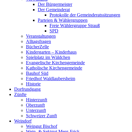
Der Bürgermeister
Der Gemeinderat
Protokolle der Gemeinderatssitzungen
Parteien & Wählergruppen
Freie Wählergruppe Strauß
SPD
Veranstaltungen
Alltagsfragen
BücherZelle
Kindergarten – Kinderhaus
Spielplatz im Wäldchen
Evangelische Kirchengemeinde
Katholische Kirchengemeinde
Bauhof Süd
Friedhof Waldlaubersheim
Historie
Dorfrundgang
Zünfte
Hinterzunft
Oberzunft
Unterzunft
Schweizer Zunft
Weindorf
Weingut Bischof
Wein- & Sektgut Merg-Frick