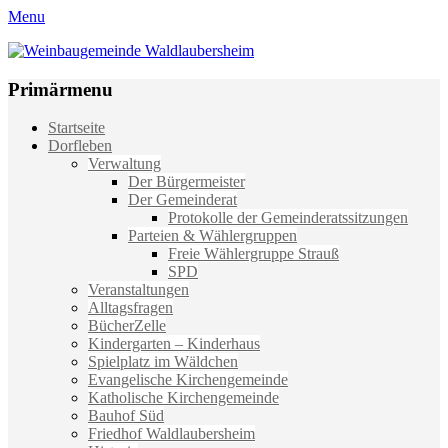
Menu
Weinbaugemeinde Waldlaubersheim
Einfach schön leben
Primärmenu
Weiter
Startseite
zum
Dorfleben
Inhalt
Verwaltung
Der Bürgermeister
Der Gemeinderat
Protokolle der Gemeinderatssitzungen
Parteien & Wählergruppen
Freie Wählergruppe Strauß
SPD
Veranstaltungen
Alltagsfragen
BücherZelle
Kindergarten – Kinderhaus
Spielplatz im Wäldchen
Evangelische Kirchengemeinde
Katholische Kirchengemeinde
Bauhof Süd
Friedhof Waldlaubersheim