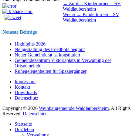
Beitragsnavigation
Vorhergehender
← Zurück
Kinderturnen – SV
Beitrag:
Waldlaubersheim
Nächster
Weiter →
Kinderturnen – SV
Beitrag:
Waldlaubersheim
Neueste Beiträge
Highlights 2026
Neugestaltung des Friedhofs beginnt
Neuer Gemeinderat ist konstituiert
Gemeindezentrum Viktoriaplatz in Verwaltung der
Ortsgemeinde
Ruhegelegenheiten für Spaziergänger
Impressum
Kontakt
Downloads
Datenschutz
Copyright © 2026
Weinbaugemeinde Waldlaubersheim
. All Rights
Reserved.
Datenschutz
Nach
Startseite
oben
Dorfleben
scrollen
Verwaltung