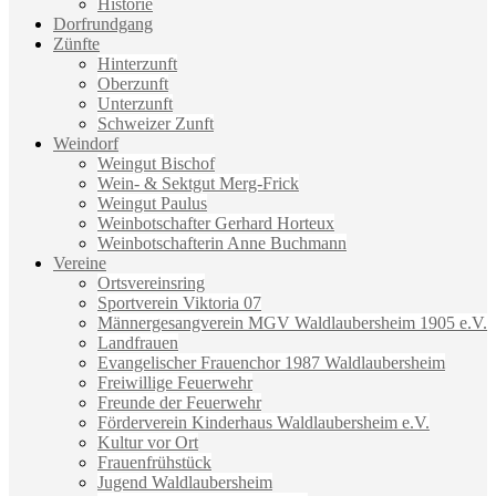
Historie
Dorfrundgang
Zünfte
Hinterzunft
Oberzunft
Unterzunft
Schweizer Zunft
Weindorf
Weingut Bischof
Wein- & Sektgut Merg-Frick
Weingut Paulus
Weinbotschafter Gerhard Horteux
Weinbotschafterin Anne Buchmann
Vereine
Ortsvereinsring
Sportverein Viktoria 07
Männergesangverein MGV Waldlaubersheim 1905 e.V.
Landfrauen
Evangelischer Frauenchor 1987 Waldlaubersheim
Freiwillige Feuerwehr
Freunde der Feuerwehr
Förderverein Kinderhaus Waldlaubersheim e.V.
Kultur vor Ort
Frauenfrühstück
Jugend Waldlaubersheim