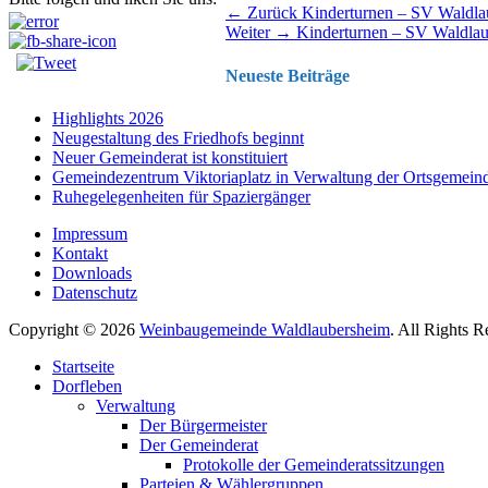
Beitragsnavigation
Vorhergehender
← Zurück
Kinderturnen – SV Waldla
Nächster
Beitrag:
Weiter →
Kinderturnen – SV Waldla
Beitrag:
Neueste Beiträge
Highlights 2026
Neugestaltung des Friedhofs beginnt
Neuer Gemeinderat ist konstituiert
Gemeindezentrum Viktoriaplatz in Verwaltung der Ortsgemein
Ruhegelegenheiten für Spaziergänger
Impressum
Kontakt
Downloads
Datenschutz
Copyright © 2026
Weinbaugemeinde Waldlaubersheim
. All Rights 
Nach
Startseite
oben
Dorfleben
scrollen
Verwaltung
Der Bürgermeister
Der Gemeinderat
Protokolle der Gemeinderatssitzungen
Parteien & Wählergruppen