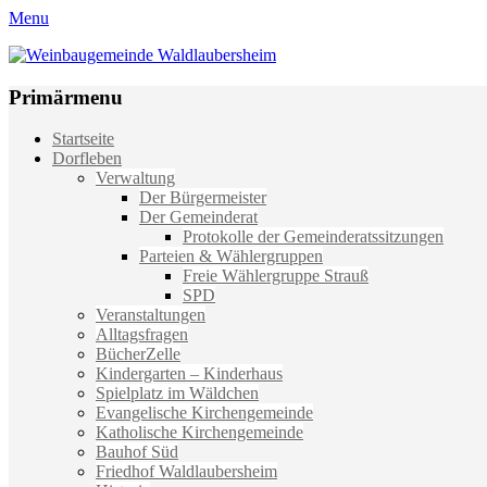
Menu
Weinbaugemeinde Waldlaubersheim
Einfach schön leben
Primärmenu
Weiter
Startseite
zum
Dorfleben
Inhalt
Verwaltung
Der Bürgermeister
Der Gemeinderat
Protokolle der Gemeinderatssitzungen
Parteien & Wählergruppen
Freie Wählergruppe Strauß
SPD
Veranstaltungen
Alltagsfragen
BücherZelle
Kindergarten – Kinderhaus
Spielplatz im Wäldchen
Evangelische Kirchengemeinde
Katholische Kirchengemeinde
Bauhof Süd
Friedhof Waldlaubersheim