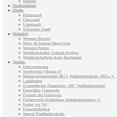
Historie
Dorfrundgang
Zünfte
Hinterzunft
Oberzunft
Unterzunft
Schweizer Zunft
Weindorf
Weingut Bischof
Wein- & Sektgut Merg-Frick
Weingut Paulus
Weinbotschafter Gerhard Horteux
Weinbotschafterin Anne Buchmann
Vereine
Ortsvereinsring
Sportverein Viktoria 07
Männergesangverein MGV Waldlaubersheim 1905 e.V.
Landfrauen
Evangelischer Frauenchor 1987 Waldlaubersheim
Freiwillige Feuerwehr
Freunde der Feuerwehr
Förderverein Kinderhaus Waldlaubersheim e.V.
Kultur vor Ort
Frauenfrühstück
Jugend Waldlaubersheim