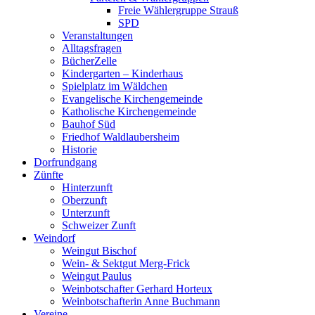
Freie Wählergruppe Strauß
SPD
Veranstaltungen
Alltagsfragen
BücherZelle
Kindergarten – Kinderhaus
Spielplatz im Wäldchen
Evangelische Kirchengemeinde
Katholische Kirchengemeinde
Bauhof Süd
Friedhof Waldlaubersheim
Historie
Dorfrundgang
Zünfte
Hinterzunft
Oberzunft
Unterzunft
Schweizer Zunft
Weindorf
Weingut Bischof
Wein- & Sektgut Merg-Frick
Weingut Paulus
Weinbotschafter Gerhard Horteux
Weinbotschafterin Anne Buchmann
Vereine