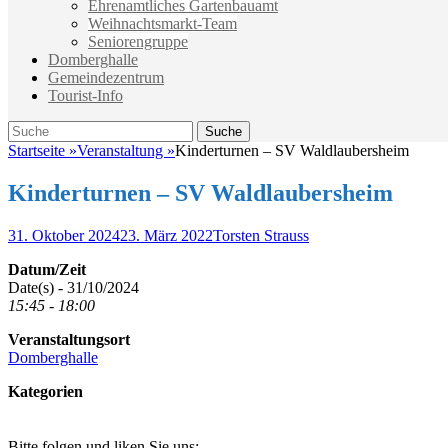
Ehrenamtliches Gartenbauamt
Weihnachtsmarkt-Team
Seniorengruppe
Domberghalle
Gemeindezentrum
Tourist-Info
Suche
Suche
nach:
Startseite
»
Veranstaltung
»
Kinderturnen – SV Waldlaubersheim
Kinderturnen – SV Waldlaubersheim
Veröffentlicht
Autor
31. Oktober 2024
23. März 2022
Torsten Strauss
am
Datum/Zeit
Date(s) - 31/10/2024
15:45 - 18:00
Veranstaltungsort
Domberghalle
Kategorien
Bitte folgen und liken Sie uns: