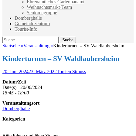
Ehrenamtliches Gartenbauamt
Weihnachtsmarkt-Team
Seniorengruppe
Domberghalle
Gemeindezentrum
Tourist-Info
Suche
Suche
nach:
Startseite
»
Veranstaltung
»
Kinderturnen – SV Waldlaubersheim
Kinderturnen – SV Waldlaubersheim
Veröffentlicht
Autor
20. Juni 2024
23. März 2022
Torsten Strauss
am
Datum/Zeit
Date(s) - 20/06/2024
15:45 - 18:00
Veranstaltungsort
Domberghalle
Kategorien
Bitte folgen und liken Sie uns: