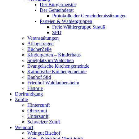
Der Bürgermeister
Der Gemeinderat
Protokolle der Gemeinderatssitzungen
Parteien & Wählergruppen
Freie Wählergruppe Strauß
SPD
Veranstaltungen
Alltagsfragen
BücherZelle
Kindergarten – Kinderhaus
Spielplatz im Wäldchen
Evangelische Kirchengemeinde
Katholische Kirchengemeinde
Bauhof Süd
Friedhof Waldlaubersheim
Historie
Dorfrundgang
Zünfte
Hinterzunft
Oberzunft
Unterzunft
Schweizer Zunft
Weindorf
Weingut Bischof
Wein- & Sektgut Merg-Frick