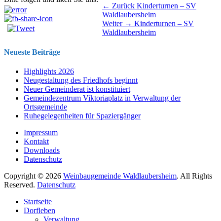
Beitragsnavigation
Vorhergehender
← Zurück
Kinderturnen – SV
Beitrag:
Waldlaubersheim
Nächster
Weiter →
Kinderturnen – SV
Beitrag:
Waldlaubersheim
Neueste Beiträge
Highlights 2026
Neugestaltung des Friedhofs beginnt
Neuer Gemeinderat ist konstituiert
Gemeindezentrum Viktoriaplatz in Verwaltung der
Ortsgemeinde
Ruhegelegenheiten für Spaziergänger
Impressum
Kontakt
Downloads
Datenschutz
Copyright © 2026
Weinbaugemeinde Waldlaubersheim
. All Rights
Reserved.
Datenschutz
Nach
Startseite
oben
Dorfleben
scrollen
Verwaltung