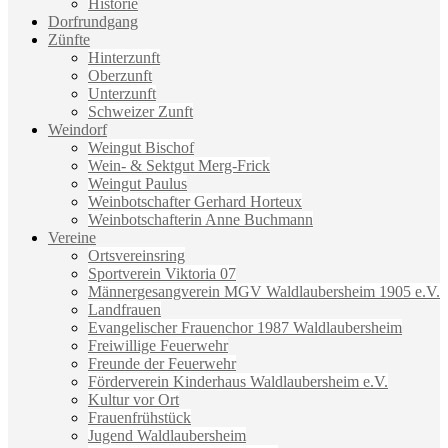
Historie
Dorfrundgang
Zünfte
Hinterzunft
Oberzunft
Unterzunft
Schweizer Zunft
Weindorf
Weingut Bischof
Wein- & Sektgut Merg-Frick
Weingut Paulus
Weinbotschafter Gerhard Horteux
Weinbotschafterin Anne Buchmann
Vereine
Ortsvereinsring
Sportverein Viktoria 07
Männergesangverein MGV Waldlaubersheim 1905 e.V.
Landfrauen
Evangelischer Frauenchor 1987 Waldlaubersheim
Freiwillige Feuerwehr
Freunde der Feuerwehr
Förderverein Kinderhaus Waldlaubersheim e.V.
Kultur vor Ort
Frauenfrühstück
Jugend Waldlaubersheim