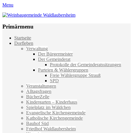
Menu
Weinbaugemeinde Waldlaubersheim
Einfach schön leben
Primärmenu
Weiter
Startseite
zum
Dorfleben
Inhalt
Verwaltung
Der Bürgermeister
Der Gemeinderat
Protokolle der Gemeinderatssitzungen
Parteien & Wählergruppen
Freie Wählergruppe Strauß
SPD
Veranstaltungen
Alltagsfragen
BücherZelle
Kindergarten – Kinderhaus
Spielplatz im Wäldchen
Evangelische Kirchengemeinde
Katholische Kirchengemeinde
Bauhof Süd
Friedhof Waldlaubersheim