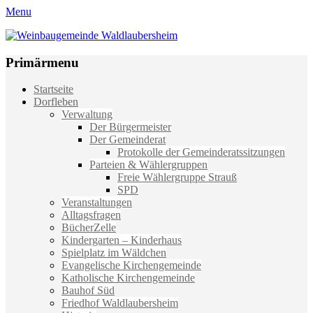
Menu
Weinbaugemeinde Waldlaubersheim
Einfach schön leben
Primärmenu
Weiter
Startseite
zum
Dorfleben
Inhalt
Verwaltung
Der Bürgermeister
Der Gemeinderat
Protokolle der Gemeinderatssitzungen
Parteien & Wählergruppen
Freie Wählergruppe Strauß
SPD
Veranstaltungen
Alltagsfragen
BücherZelle
Kindergarten – Kinderhaus
Spielplatz im Wäldchen
Evangelische Kirchengemeinde
Katholische Kirchengemeinde
Bauhof Süd
Friedhof Waldlaubersheim