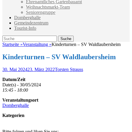
Ehrenamtliches Gartenbauamt
Weihnachtsmarkt-Team
Seniorengruppe
Domberghalle
Gemeindezentrum
Tourist-Info
Suche
Suche
nach:
Startseite
»
Veranstaltung
»
Kinderturnen – SV Waldlaubersheim
Kinderturnen – SV Waldlaubersheim
Veröffentlicht
Autor
30. Mai 2024
23. März 2022
Torsten Strauss
am
Datum/Zeit
Date(s) - 30/05/2024
15:45 - 18:00
Veranstaltungsort
Domberghalle
Kategorien
Bitte folgen und liken Sie uns: