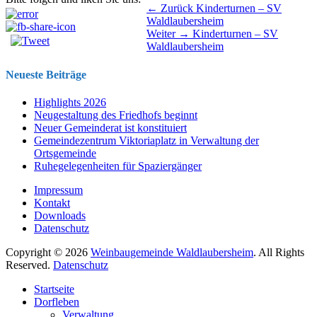
Beitragsnavigation
Vorhergehender
← Zurück
Kinderturnen – SV
Beitrag:
Waldlaubersheim
Nächster
Weiter →
Kinderturnen – SV
Beitrag:
Waldlaubersheim
Neueste Beiträge
Highlights 2026
Neugestaltung des Friedhofs beginnt
Neuer Gemeinderat ist konstituiert
Gemeindezentrum Viktoriaplatz in Verwaltung der
Ortsgemeinde
Ruhegelegenheiten für Spaziergänger
Impressum
Kontakt
Downloads
Datenschutz
Copyright © 2026
Weinbaugemeinde Waldlaubersheim
. All Rights
Reserved.
Datenschutz
Nach
Startseite
oben
Dorfleben
scrollen
Verwaltung