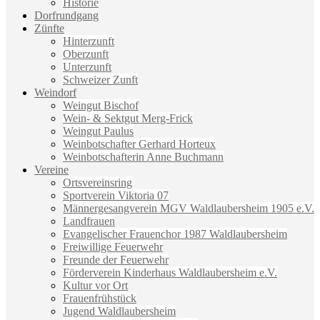
Historie
Dorfrundgang
Zünfte
Hinterzunft
Oberzunft
Unterzunft
Schweizer Zunft
Weindorf
Weingut Bischof
Wein- & Sektgut Merg-Frick
Weingut Paulus
Weinbotschafter Gerhard Horteux
Weinbotschafterin Anne Buchmann
Vereine
Ortsvereinsring
Sportverein Viktoria 07
Männergesangverein MGV Waldlaubersheim 1905 e.V.
Landfrauen
Evangelischer Frauenchor 1987 Waldlaubersheim
Freiwillige Feuerwehr
Freunde der Feuerwehr
Förderverein Kinderhaus Waldlaubersheim e.V.
Kultur vor Ort
Frauenfrühstück
Jugend Waldlaubersheim