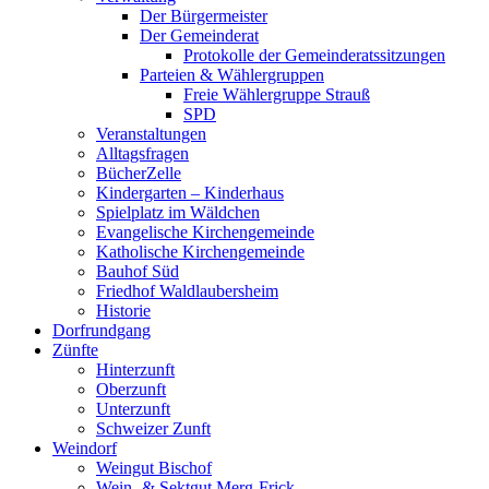
Der Bürgermeister
Der Gemeinderat
Protokolle der Gemeinderatssitzungen
Parteien & Wählergruppen
Freie Wählergruppe Strauß
SPD
Veranstaltungen
Alltagsfragen
BücherZelle
Kindergarten – Kinderhaus
Spielplatz im Wäldchen
Evangelische Kirchengemeinde
Katholische Kirchengemeinde
Bauhof Süd
Friedhof Waldlaubersheim
Historie
Dorfrundgang
Zünfte
Hinterzunft
Oberzunft
Unterzunft
Schweizer Zunft
Weindorf
Weingut Bischof
Wein- & Sektgut Merg-Frick