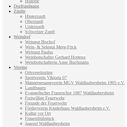
Historie
Dorfrundgang
Zünfte
Hinterzunft
Oberzunft
Unterzunft
Schweizer Zunft
Weindorf
Weingut Bischof
Wein- & Sektgut Merg-Frick
Weingut Paulus
Weinbotschafter Gerhard Horteux
Weinbotschafterin Anne Buchmann
Vereine
Ortsvereinsring
Sportverein Viktoria 07
Männergesangverein MGV Waldlaubersheim 1905 e.V.
Landfrauen
Evangelischer Frauenchor 1987 Waldlaubersheim
Freiwillige Feuerwehr
Freunde der Feuerwehr
Förderverein Kinderhaus Waldlaubersheim e.V.
Kultur vor Ort
Frauenfrühstück
Jugend Waldlaubersheim