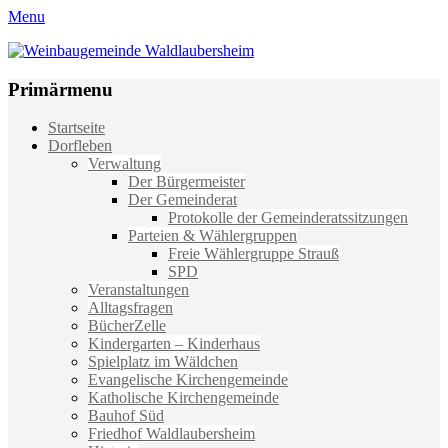
Menu
Weinbaugemeinde Waldlaubersheim
Einfach schön leben
Primärmenu
Weiter
Startseite
zum
Dorfleben
Inhalt
Verwaltung
Der Bürgermeister
Der Gemeinderat
Protokolle der Gemeinderatssitzungen
Parteien & Wählergruppen
Freie Wählergruppe Strauß
SPD
Veranstaltungen
Alltagsfragen
BücherZelle
Kindergarten – Kinderhaus
Spielplatz im Wäldchen
Evangelische Kirchengemeinde
Katholische Kirchengemeinde
Bauhof Süd
Friedhof Waldlaubersheim