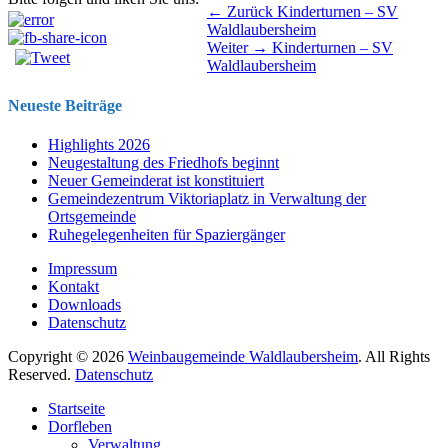
Beitragsnavigation
Vorhergehender
← Zurück
Kinderturnen – SV
Beitrag:
Waldlaubersheim
Nächster
Weiter →
Kinderturnen – SV
Beitrag:
Waldlaubersheim
Neueste Beiträge
Highlights 2026
Neugestaltung des Friedhofs beginnt
Neuer Gemeinderat ist konstituiert
Gemeindezentrum Viktoriaplatz in Verwaltung der
Ortsgemeinde
Ruhegelegenheiten für Spaziergänger
Impressum
Kontakt
Downloads
Datenschutz
Copyright © 2026
Weinbaugemeinde Waldlaubersheim
. All Rights
Reserved.
Datenschutz
Nach
Startseite
oben
Dorfleben
scrollen
Verwaltung