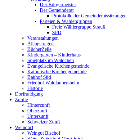
Der Bürgermeister
Der Gemeinderat
Protokolle der Gemeinderatssitzungen
Parteien & Wählergruppen
Freie Wählergruppe Strauß
SPD
Veranstaltungen
Alltagsfragen
BücherZelle
Kindergarten – Kinderhaus
Spielplatz im Wäldchen
Evangelische Kirchengemeinde
Katholische Kirchengemeinde
Bauhof Süd
Friedhof Waldlaubersheim
Historie
Dorfrundgang
Zünfte
Hinterzunft
Oberzunft
Unterzunft
Schweizer Zunft
Weindorf
Weingut Bischof
Wein- & Sektgut Merg-Frick