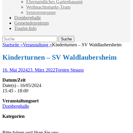
Ehrenamtliches Gartenbauamt
Weihnachtsmarkt-Team
Seniorengruppe
Domberghalle
Gemeindezentrum
Tourist-Info
Suche
Suche
nach:
Startseite
»
Veranstaltung
»
Kinderturnen – SV Waldlaubersheim
Kinderturnen – SV Waldlaubersheim
Veröffentlicht
Autor
16. Mai 2024
23. März 2022
Torsten Strauss
am
Datum/Zeit
Date(s) - 16/05/2024
15:45 - 18:00
Veranstaltungsort
Domberghalle
Kategorien
Bitte folgen und liken Sie uns: