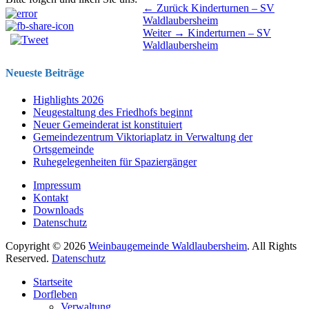
Beitragsnavigation
Vorhergehender
← Zurück
Kinderturnen – SV
Beitrag:
Waldlaubersheim
Nächster
Weiter →
Kinderturnen – SV
Beitrag:
Waldlaubersheim
Neueste Beiträge
Highlights 2026
Neugestaltung des Friedhofs beginnt
Neuer Gemeinderat ist konstituiert
Gemeindezentrum Viktoriaplatz in Verwaltung der
Ortsgemeinde
Ruhegelegenheiten für Spaziergänger
Impressum
Kontakt
Downloads
Datenschutz
Copyright © 2026
Weinbaugemeinde Waldlaubersheim
. All Rights
Reserved.
Datenschutz
Nach
Startseite
oben
Dorfleben
scrollen
Verwaltung