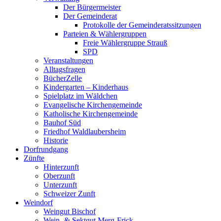
Der Bürgermeister
Der Gemeinderat
Protokolle der Gemeinderatssitzungen
Parteien & Wählergruppen
Freie Wählergruppe Strauß
SPD
Veranstaltungen
Alltagsfragen
BücherZelle
Kindergarten – Kinderhaus
Spielplatz im Wäldchen
Evangelische Kirchengemeinde
Katholische Kirchengemeinde
Bauhof Süd
Friedhof Waldlaubersheim
Historie
Dorfrundgang
Zünfte
Hinterzunft
Oberzunft
Unterzunft
Schweizer Zunft
Weindorf
Weingut Bischof
Wein- & Sektgut Merg-Frick