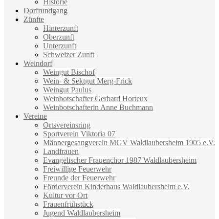
Historie
Dorfrundgang
Zünfte
Hinterzunft
Oberzunft
Unterzunft
Schweizer Zunft
Weindorf
Weingut Bischof
Wein- & Sektgut Merg-Frick
Weingut Paulus
Weinbotschafter Gerhard Horteux
Weinbotschafterin Anne Buchmann
Vereine
Ortsvereinsring
Sportverein Viktoria 07
Männergesangverein MGV Waldlaubersheim 1905 e.V.
Landfrauen
Evangelischer Frauenchor 1987 Waldlaubersheim
Freiwillige Feuerwehr
Freunde der Feuerwehr
Förderverein Kinderhaus Waldlaubersheim e.V.
Kultur vor Ort
Frauenfrühstück
Jugend Waldlaubersheim