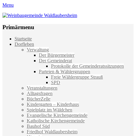
Menu
Weinbaugemeinde Waldlaubersheim
Einfach schön leben
Primärmenu
Weiter
Startseite
zum
Dorfleben
Inhalt
Verwaltung
Der Bürgermeister
Der Gemeinderat
Protokolle der Gemeinderatssitzungen
Parteien & Wählergruppen
Freie Wählergruppe Strauß
SPD
Veranstaltungen
Alltagsfragen
BücherZelle
Kindergarten – Kinderhaus
Spielplatz im Wäldchen
Evangelische Kirchengemeinde
Katholische Kirchengemeinde
Bauhof Süd
Friedhof Waldlaubersheim