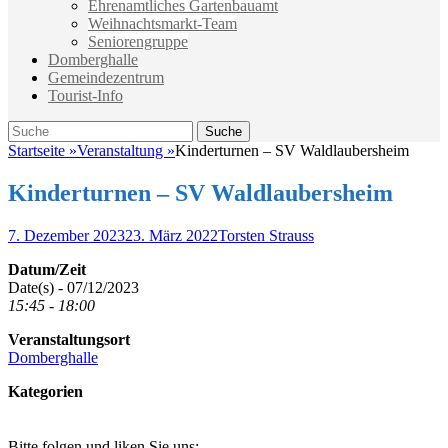
Ehrenamtliches Gartenbauamt
Weihnachtsmarkt-Team
Seniorengruppe
Domberghalle
Gemeindezentrum
Tourist-Info
Suche
Suche
nach:
Startseite
»
Veranstaltung
»
Kinderturnen – SV Waldlaubersheim
Kinderturnen – SV Waldlaubersheim
Veröffentlicht
Autor
7. Dezember 2023
23. März 2022
Torsten Strauss
am
Datum/Zeit
Date(s) - 07/12/2023
15:45 - 18:00
Veranstaltungsort
Domberghalle
Kategorien
Bitte folgen und liken Sie uns: