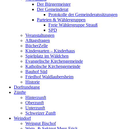
Der Bürgermeister
Der Gemeinderat
Protokolle der Gemeinderatssitzungen
Parteien & Wählergruppen
Freie Wählergruppe Strauß
SPD
Veranstaltungen
Alltagsfragen
BücherZelle
Kindergarten – Kinderhaus
Spielplatz im Wäldchen
Evangelische Kirchengemeinde
Katholische Kirchengemeinde
Bauhof Süd
Friedhof Waldlaubersheim
Historie
Dorfrundgang
Zünfte
Hinterzunft
Oberzunft
Unterzunft
Schweizer Zunft
Weindorf
Weingut Bischof
Wein- & Sektgut Merg-Frick