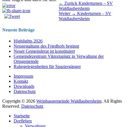
Beitragsnavigation
Vorhergehender
← Zurück
Kinderturnen – SV
Beitrag:
Waldlaubersheim
Nächster
Weiter →
Kinderturnen – SV
Beitrag:
Waldlaubersheim
Neueste Beiträge
Highlights 2026
Neugestaltung des Friedhofs beginnt
Neuer Gemeinderat ist konstituiert
Gemeindezentrum Viktoriaplatz in Verwaltung der
Ortsgemeinde
Ruhegelegenheiten für Spaziergänger
Impressum
Kontakt
Downloads
Datenschutz
Copyright © 2026
Weinbaugemeinde Waldlaubersheim
. All Rights
Reserved.
Datenschutz
Nach
Startseite
oben
Dorfleben
scrollen
Verwaltung