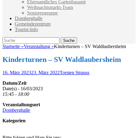
Ehrenamtliches Gartenbauamt
Weihnachtsmarkt-Team
Seniorengruppe
Domberghalle
Gemeindezentrum
Tourist-Info
Suche
Suche
nach:
Startseite
»
Veranstaltung
»
Kinderturnen – SV Waldlaubersheim
Kinderturnen – SV Waldlaubersheim
Veröffentlicht
Autor
16. März 2023
23. März 2022
Torsten Strauss
am
Datum/Zeit
Date(s) - 16/03/2023
15:45 - 18:00
Veranstaltungsort
Domberghalle
Kategorien
Bitte folgen und liken Sie uns: