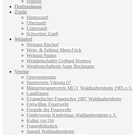
Historie
Dorfrundgang
Zünfte
Hinterzunft
Oberzunft
Unterzunft
Schweizer Zunft
Weindorf
Weingut Bischof
Wein- & Sektgut Merg-Frick
Weingut Paulus
Weinbotschafter Gerhard Horteux
Weinbotschafterin Anne Buchmann
Vereine
Ortsvereinsring
Sportverein Viktoria 07
Männergesangverein MGV Waldlaubersheim 1905 e.V.
Landfrauen
Evangelischer Frauenchor 1987 Waldlaubersheim
Freiwillige Feuerwehr
Freunde der Feuerwehr
Förderverein Kinderhaus Waldlaubersheim e.V.
Kultur vor Ort
Frauenfrühstück
Jugend Waldlaubersheim