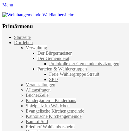
Menu
Weinbaugemeinde Waldlaubersheim
Einfach schön leben
Primärmenu
Weiter
Startseite
zum
Dorfleben
Inhalt
Verwaltung
Der Bürgermeister
Der Gemeinderat
Protokolle der Gemeinderatssitzungen
Parteien & Wählergruppen
Freie Wählergruppe Strauß
SPD
Veranstaltungen
Alltagsfragen
BücherZelle
Kindergarten – Kinderhaus
Spielplatz im Wäldchen
Evangelische Kirchengemeinde
Katholische Kirchengemeinde
Bauhof Süd
Friedhof Waldlaubersheim