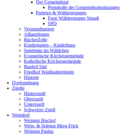
Der Gemeinderat
Protokolle der Gemeinderatssitzungen
Parteien & Wählergruppen
Freie Wählergruppe Strauß
SPD
Veranstaltungen
Alltagsfragen
BücherZelle
Kindergarten – Kinderhaus
Spielplatz im Wäldchen
Evangelische Kirchengemeinde
Katholische Kirchengemeinde
Bauhof Süd
Friedhof Waldlaubersheim
Historie
Dorfrundgang
Zünfte
Hinterzunft
Oberzunft
Unterzunft
Schweizer Zunft
Weindorf
Weingut Bischof
Wein- & Sektgut Merg-Frick
Weingut Paulus