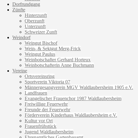
Dorfrundgang
Zünfte
Hinterzunft
Oberzunft
Unterzunft
Schweizer Zunft
Weindorf
Weingut Bischof
Wein- & Sektgut Merg-Frick
Weingut Paulus
Weinbotschafter Gerhard Horteux
Weinbotschafterin Anne Buchmann
Vereine
Ortsvereinsring
Sportverein Viktoria 07
Männergesangverein MGV Waldlaubersheim 1905 e.V.
Landfrauen
Evangelischer Frauenchor 1987 Waldlaubersheim
Freiwillige Feuerwehr
Freunde der Feuerwehr
Förderverein Kinderhaus Waldlaubersheim e.V.
Kultur vor Ort
Frauenfrühstück
Jugend Waldlaubersheim
Ehrenamtliches Gartenbauamt