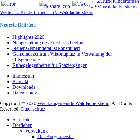
Beitragsnavigation
Vorhergehend
← Zurück
Kinderturnen
Beitrag:
– SV Waldlaubersheim
Nächster
Weiter →
Kinderturnen – SV Waldlaubersheim
Beitrag:
Neueste Beiträge
Highlights 2026
Neugestaltung des Friedhofs beginnt
Neuer Gemeinderat ist konstituiert
Gemeindezentrum Viktoriaplatz in Verwaltung der
Ortsgemeinde
Ruhegelegenheiten für Spaziergänger
Impressum
Kontakt
Downloads
Datenschutz
Copyright © 2026
Weinbaugemeinde Waldlaubersheim
. All Rights
Reserved.
Datenschutz
Nach
Startseite
oben
Dorfleben
scrollen
Verwaltung
Der Bürgermeister