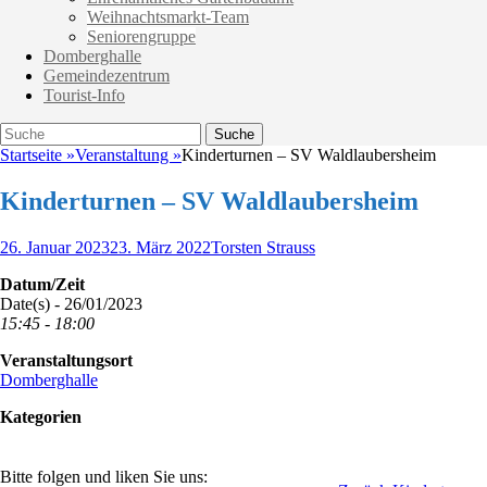
Weihnachtsmarkt-Team
Seniorengruppe
Domberghalle
Gemeindezentrum
Tourist-Info
Suche
Suche
nach:
Startseite
»
Veranstaltung
»
Kinderturnen – SV Waldlaubersheim
Kinderturnen – SV Waldlaubersheim
Veröffentlicht
Autor
26. Januar 2023
23. März 2022
Torsten Strauss
am
Datum/Zeit
Date(s) - 26/01/2023
15:45 - 18:00
Veranstaltungsort
Domberghalle
Kategorien
Bitte folgen und liken Sie uns: