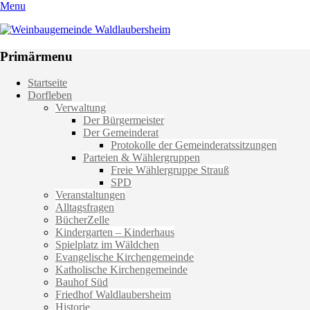
Menu
Weinbaugemeinde Waldlaubersheim
Einfach schön leben
Primärmenu
Weiter
Startseite
zum
Dorfleben
Inhalt
Verwaltung
Der Bürgermeister
Der Gemeinderat
Protokolle der Gemeinderatssitzungen
Parteien & Wählergruppen
Freie Wählergruppe Strauß
SPD
Veranstaltungen
Alltagsfragen
BücherZelle
Kindergarten – Kinderhaus
Spielplatz im Wäldchen
Evangelische Kirchengemeinde
Katholische Kirchengemeinde
Bauhof Süd
Friedhof Waldlaubersheim
Historie