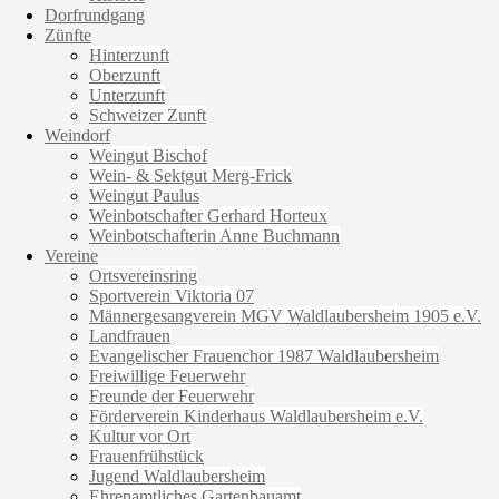
Dorfrundgang
Zünfte
Hinterzunft
Oberzunft
Unterzunft
Schweizer Zunft
Weindorf
Weingut Bischof
Wein- & Sektgut Merg-Frick
Weingut Paulus
Weinbotschafter Gerhard Horteux
Weinbotschafterin Anne Buchmann
Vereine
Ortsvereinsring
Sportverein Viktoria 07
Männergesangverein MGV Waldlaubersheim 1905 e.V.
Landfrauen
Evangelischer Frauenchor 1987 Waldlaubersheim
Freiwillige Feuerwehr
Freunde der Feuerwehr
Förderverein Kinderhaus Waldlaubersheim e.V.
Kultur vor Ort
Frauenfrühstück
Jugend Waldlaubersheim
Ehrenamtliches Gartenbauamt