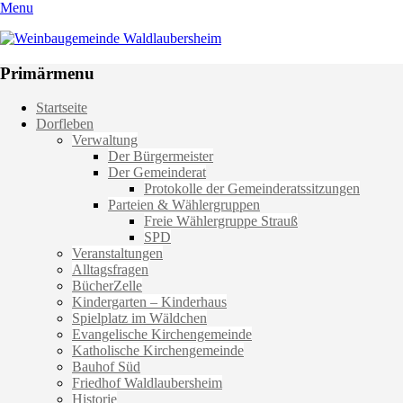
Menu
Weinbaugemeinde Waldlaubersheim
Einfach schön leben
Primärmenu
Weiter
Startseite
zum
Dorfleben
Inhalt
Verwaltung
Der Bürgermeister
Der Gemeinderat
Protokolle der Gemeinderatssitzungen
Parteien & Wählergruppen
Freie Wählergruppe Strauß
SPD
Veranstaltungen
Alltagsfragen
BücherZelle
Kindergarten – Kinderhaus
Spielplatz im Wäldchen
Evangelische Kirchengemeinde
Katholische Kirchengemeinde
Bauhof Süd
Friedhof Waldlaubersheim
Historie