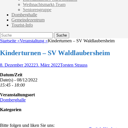
Weihnachtsmarkt-Team
Seniorengruppe
Domberghalle
Gemeindezentrum
Tourist-Info
Suche
Suche
nach:
Startseite
»
Veranstaltung
»
Kinderturnen – SV Waldlaubersheim
Kinderturnen – SV Waldlaubersheim
Veröffentlicht
Autor
8. Dezember 2022
23. März 2022
Torsten Strauss
am
Datum/Zeit
Date(s) - 08/12/2022
15:45 - 18:00
Veranstaltungsort
Domberghalle
Kategorien
Bitte folgen und liken Sie uns: