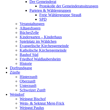
Der Gemeinderat
Protokolle der Gemeinderatssitzungen
Parteien & Wählergruppen
Freie Wählergruppe Strauß
SPD
Veranstaltungen
Alltagsfragen
BücherZelle
Kindergarten – Kinderhaus
Spielplatz im Wäldchen
Evangelische Kirchengemeinde
Katholische Kirchengemeinde
Bauhof Süd
Friedhof Waldlaubersheim
Historie
Dorfrundgang
Zünfte
Hinterzunft
Oberzunft
Unterzunft
Schweizer Zunft
Weindorf
Weingut Bischof
Wein- & Sektgut Merg-Frick
Weingut Paulus