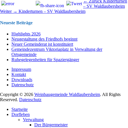
Beitragsnavigation
Vorhergehend
← Zurück
Kinderturnen
Beitrag:
– SV Waldlaubersheim
Nächster
Weiter →
Kinderturnen – SV Waldlaubersheim
Beitrag:
Neueste Beiträge
Highlights 2026
Neugestaltung des Friedhofs beginnt
Neuer Gemeinderat ist konstituiert
Gemeindezentrum Viktoriaplatz in Verwaltung der
Ortsgemeinde
Ruhegelegenheiten für Spaziergänger
Impressum
Kontakt
Downloads
Datenschutz
Copyright © 2026
Weinbaugemeinde Waldlaubersheim
. All Rights
Reserved.
Datenschutz
Nach
Startseite
oben
Dorfleben
scrollen
Verwaltung
Der Bürgermeister