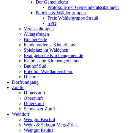
Der Gemeinderat
Protokolle der Gemeinderatssitzungen
Parteien & Wählergruppen
Freie Wählergruppe Strauß
SPD
Veranstaltungen
Alltagsfragen
BücherZelle
Kindergarten – Kinderhaus
Spielplatz im Wäldchen
Evangelische Kirchengemeinde
Katholische Kirchengemeinde
Bauhof Süd
Friedhof Waldlaubersheim
Historie
Dorfrundgang
Zünfte
Hinterzunft
Oberzunft
Unterzunft
Schweizer Zunft
Weindorf
Weingut Bischof
Wein- & Sektgut Merg-Frick
Weingut Paulus