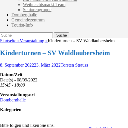
Weihnachtsmarkt-Team
Seniorengruppe
Domberghalle
Gemeindezentrum
Tourist-Info
Suche
Suche
nach:
Startseite
»
Veranstaltung
»
Kinderturnen – SV Waldlaubersheim
Kinderturnen – SV Waldlaubersheim
Veröffentlicht
Autor
8. September 2022
23. März 2022
Torsten Strauss
am
Datum/Zeit
Date(s) - 08/09/2022
15:45 - 18:00
Veranstaltungsort
Domberghalle
Kategorien
Bitte folgen und liken Sie uns: