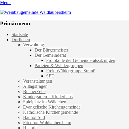
Menu
Weinbaugemeinde Waldlaubersheim
Einfach schön leben
Primärmenu
Weiter
Startseite
zum
Dorfleben
Inhalt
Verwaltung
Der Bürgermeister
Der Gemeinderat
Protokolle der Gemeinderatssitzungen
Parteien & Wählergruppen
Freie Wählergruppe Strauß
SPD
Veranstaltungen
Alltagsfragen
BücherZelle
Kindergarten – Kinderhaus
Spielplatz im Wäldchen
Evangelische Kirchengemeinde
Katholische Kirchengemeinde
Bauhof Süd
Friedhof Waldlaubersheim
Historie