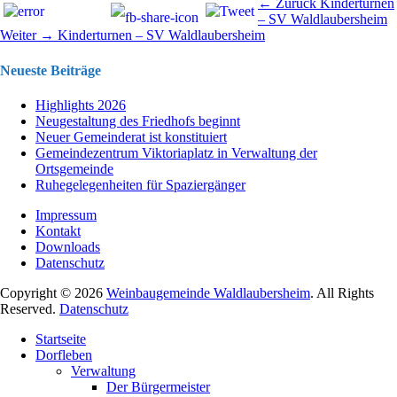
Beitragsnavigation
Vorhergehend
← Zurück
Kinderturnen
Beitrag:
– SV Waldlaubersheim
Nächster
Weiter →
Kinderturnen – SV Waldlaubersheim
Beitrag:
Neueste Beiträge
Highlights 2026
Neugestaltung des Friedhofs beginnt
Neuer Gemeinderat ist konstituiert
Gemeindezentrum Viktoriaplatz in Verwaltung der
Ortsgemeinde
Ruhegelegenheiten für Spaziergänger
Impressum
Kontakt
Downloads
Datenschutz
Copyright © 2026
Weinbaugemeinde Waldlaubersheim
. All Rights
Reserved.
Datenschutz
Nach
Startseite
oben
Dorfleben
scrollen
Verwaltung
Der Bürgermeister