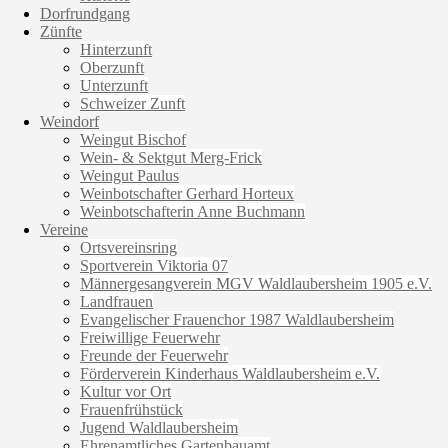
Dorfrundgang
Zünfte
Hinterzunft
Oberzunft
Unterzunft
Schweizer Zunft
Weindorf
Weingut Bischof
Wein- & Sektgut Merg-Frick
Weingut Paulus
Weinbotschafter Gerhard Horteux
Weinbotschafterin Anne Buchmann
Vereine
Ortsvereinsring
Sportverein Viktoria 07
Männergesangverein MGV Waldlaubersheim 1905 e.V.
Landfrauen
Evangelischer Frauenchor 1987 Waldlaubersheim
Freiwillige Feuerwehr
Freunde der Feuerwehr
Förderverein Kinderhaus Waldlaubersheim e.V.
Kultur vor Ort
Frauenfrühstück
Jugend Waldlaubersheim
Ehrenamtliches Gartenbauamt