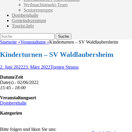
Weihnachtsmarkt-Team
Seniorengruppe
Domberghalle
Gemeindezentrum
Tourist-Info
Suche
Suche
nach:
Startseite
»
Veranstaltung
»
Kinderturnen – SV Waldlaubersheim
Kinderturnen – SV Waldlaubersheim
Veröffentlicht
Autor
2. Juni 2022
23. März 2022
Torsten Strauss
am
Datum/Zeit
Date(s) - 02/06/2022
15:45 - 18:00
Veranstaltungsort
Domberghalle
Kategorien
Bitte folgen und liken Sie uns: