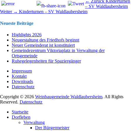
Beitragsnavigation
Vorhergehend
← Zurück
Kinderturnen
Beitrag:
– SV Waldlaubersheim
Nächster
Weiter →
Kinderturnen – SV Waldlaubersheim
Beitrag:
Neueste Beiträge
Highlights 2026
Neugestaltung des Friedhofs beginnt
Neuer Gemeinderat ist konstituiert
Gemeindezentrum Viktoriaplatz in Verwaltung der
Ortsgemeinde
Ruhegelegenheiten für Spaziergänger
Impressum
Kontakt
Downloads
Datenschutz
Copyright © 2026
Weinbaugemeinde Waldlaubersheim
. All Rights
Reserved.
Datenschutz
Nach
Startseite
oben
Dorfleben
scrollen
Verwaltung
Der Bürgermeister