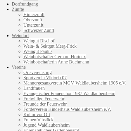
Dorfrundgang
Zünfte
Hinterzunft
Oberzunft
Unterzunft
Schweizer Zunft
Weindorf
Weingut Bischof
Wein- & Sektgut Merg-Frick
Weingut Paulus
Weinbotschafter Gerhard Horteux
Weinbotschafterin Anne Buchmann
Vereine
Ortsvereinsring
Sportverein Viktoria 07
Männergesangverein MGV Waldlaubersheim 1905 e.V.
Landfrauen
Evangelischer Frauenchor 1987 Waldlaubersheim
Freiwillige Feuerwehr
Freunde der Feuerwehr
Förderverein Kinderhaus Waldlaubersheim e.V.
Kultur vor Ort
Frauenfrühstück
Jugend Waldlaubersheim
Ehrenamtliches Gartenbauamt