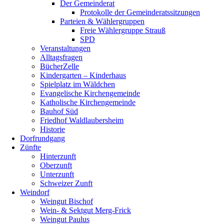
Der Gemeinderat
Protokolle der Gemeinderatssitzungen
Parteien & Wählergruppen
Freie Wählergruppe Strauß
SPD
Veranstaltungen
Alltagsfragen
BücherZelle
Kindergarten – Kinderhaus
Spielplatz im Wäldchen
Evangelische Kirchengemeinde
Katholische Kirchengemeinde
Bauhof Süd
Friedhof Waldlaubersheim
Historie
Dorfrundgang
Zünfte
Hinterzunft
Oberzunft
Unterzunft
Schweizer Zunft
Weindorf
Weingut Bischof
Wein- & Sektgut Merg-Frick
Weingut Paulus