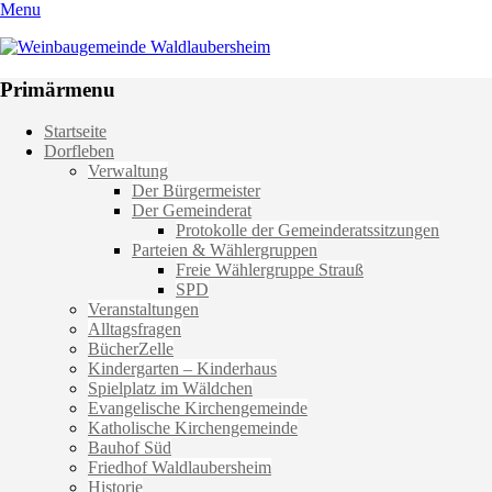
Menu
Weinbaugemeinde Waldlaubersheim
Einfach schön leben
Primärmenu
Weiter
Startseite
zum
Dorfleben
Inhalt
Verwaltung
Der Bürgermeister
Der Gemeinderat
Protokolle der Gemeinderatssitzungen
Parteien & Wählergruppen
Freie Wählergruppe Strauß
SPD
Veranstaltungen
Alltagsfragen
BücherZelle
Kindergarten – Kinderhaus
Spielplatz im Wäldchen
Evangelische Kirchengemeinde
Katholische Kirchengemeinde
Bauhof Süd
Friedhof Waldlaubersheim
Historie