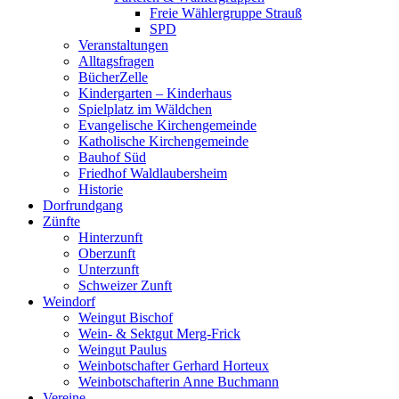
Freie Wählergruppe Strauß
SPD
Veranstaltungen
Alltagsfragen
BücherZelle
Kindergarten – Kinderhaus
Spielplatz im Wäldchen
Evangelische Kirchengemeinde
Katholische Kirchengemeinde
Bauhof Süd
Friedhof Waldlaubersheim
Historie
Dorfrundgang
Zünfte
Hinterzunft
Oberzunft
Unterzunft
Schweizer Zunft
Weindorf
Weingut Bischof
Wein- & Sektgut Merg-Frick
Weingut Paulus
Weinbotschafter Gerhard Horteux
Weinbotschafterin Anne Buchmann
Vereine