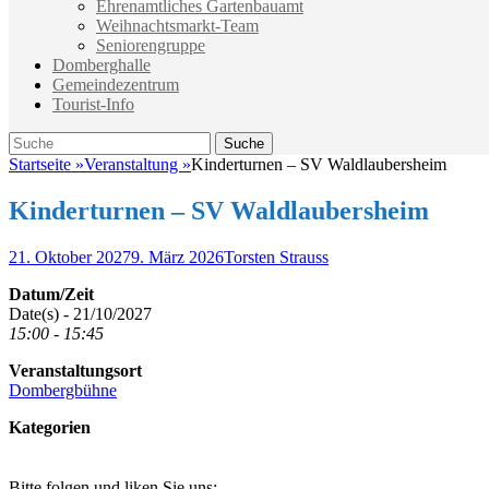
Ehrenamtliches Gartenbauamt
Weihnachtsmarkt-Team
Seniorengruppe
Domberghalle
Gemeindezentrum
Tourist-Info
Suche
Suche
nach:
Startseite
»
Veranstaltung
»
Kinderturnen – SV Waldlaubersheim
Kinderturnen – SV Waldlaubersheim
Veröffentlicht
Autor
21. Oktober 2027
9. März 2026
Torsten Strauss
am
Datum/Zeit
Date(s) - 21/10/2027
15:00 - 15:45
Veranstaltungsort
Dombergbühne
Kategorien
Bitte folgen und liken Sie uns: