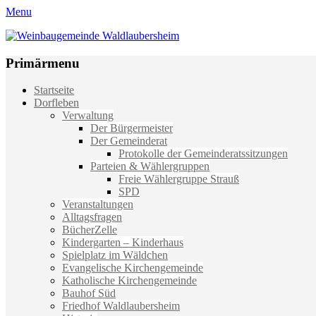
Menu
Weinbaugemeinde Waldlaubersheim
Einfach schön leben
Primärmenu
Weiter
Startseite
zum
Dorfleben
Inhalt
Verwaltung
Der Bürgermeister
Der Gemeinderat
Protokolle der Gemeinderatssitzungen
Parteien & Wählergruppen
Freie Wählergruppe Strauß
SPD
Veranstaltungen
Alltagsfragen
BücherZelle
Kindergarten – Kinderhaus
Spielplatz im Wäldchen
Evangelische Kirchengemeinde
Katholische Kirchengemeinde
Bauhof Süd
Friedhof Waldlaubersheim