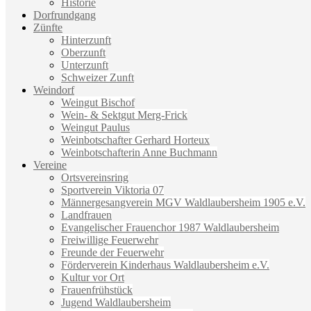
Historie
Dorfrundgang
Zünfte
Hinterzunft
Oberzunft
Unterzunft
Schweizer Zunft
Weindorf
Weingut Bischof
Wein- & Sektgut Merg-Frick
Weingut Paulus
Weinbotschafter Gerhard Horteux
Weinbotschafterin Anne Buchmann
Vereine
Ortsvereinsring
Sportverein Viktoria 07
Männergesangverein MGV Waldlaubersheim 1905 e.V.
Landfrauen
Evangelischer Frauenchor 1987 Waldlaubersheim
Freiwillige Feuerwehr
Freunde der Feuerwehr
Förderverein Kinderhaus Waldlaubersheim e.V.
Kultur vor Ort
Frauenfrühstück
Jugend Waldlaubersheim