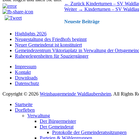
Beitragsnavigation
Vorhergehender
← Zurück
Kinderturnen – SV Waldla
Nächster
Beitrag:
Weiter →
Kinderturnen – SV Waldla
Beitrag:
Neueste Beiträge
Highlights 2026
Neugestaltung des Friedhofs beginnt
Neuer Gemeinderat ist konstituiert
Gemeindezentrum Viktoriaplatz in Verwaltung der Ortsgemein
Ruhegelegenheiten für Spaziergänger
Impressum
Kontakt
Downloads
Datenschutz
Copyright © 2026
Weinbaugemeinde Waldlaubersheim
. All Rights 
Nach
Startseite
oben
Dorfleben
scrollen
Verwaltung
Der Bürgermeister
Der Gemeinderat
Protokolle der Gemeinderatssitzungen
Parteien & Wählergruppen