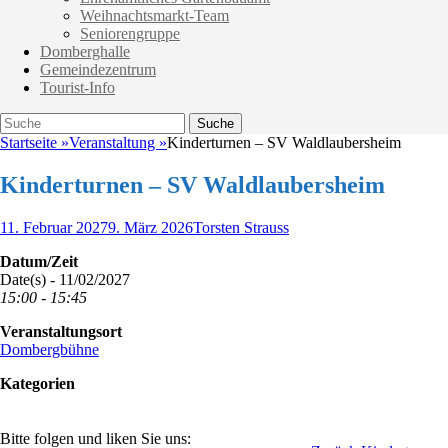
Weihnachtsmarkt-Team
Seniorengruppe
Domberghalle
Gemeindezentrum
Tourist-Info
Suche
Suche
nach:
Startseite
»
Veranstaltung
»
Kinderturnen – SV Waldlaubersheim
Kinderturnen – SV Waldlaubersheim
Veröffentlicht
Autor
11. Februar 2027
9. März 2026
Torsten Strauss
am
Datum/Zeit
Date(s) - 11/02/2027
15:00 - 15:45
Veranstaltungsort
Dombergbühne
Kategorien
Bitte folgen und liken Sie uns: