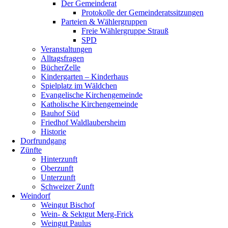
Der Gemeinderat
Protokolle der Gemeinderatssitzungen
Parteien & Wählergruppen
Freie Wählergruppe Strauß
SPD
Veranstaltungen
Alltagsfragen
BücherZelle
Kindergarten – Kinderhaus
Spielplatz im Wäldchen
Evangelische Kirchengemeinde
Katholische Kirchengemeinde
Bauhof Süd
Friedhof Waldlaubersheim
Historie
Dorfrundgang
Zünfte
Hinterzunft
Oberzunft
Unterzunft
Schweizer Zunft
Weindorf
Weingut Bischof
Wein- & Sektgut Merg-Frick
Weingut Paulus