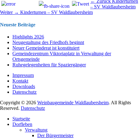
Beitragsnavigation
Vorhergehend
← Zurück
Kinderturnen
Beitrag:
– SV Waldlaubersheim
Nächster
Weiter →
Kinderturnen – SV Waldlaubersheim
Beitrag:
Neueste Beiträge
Highlights 2026
Neugestaltung des Friedhofs beginnt
Neuer Gemeinderat ist konstituiert
Gemeindezentrum Viktoriaplatz in Verwaltung der
Ortsgemeinde
Ruhegelegenheiten für Spaziergänger
Impressum
Kontakt
Downloads
Datenschutz
Copyright © 2026
Weinbaugemeinde Waldlaubersheim
. All Rights
Reserved.
Datenschutz
Nach
Startseite
oben
Dorfleben
scrollen
Verwaltung
Der Bürgermeister