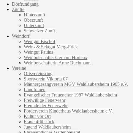
Dorfrundgang
Zünfte
Hinterzunft
Oberzunft
Unterzunft
Schweizer Zunft
Weindorf
Weingut Bischof
Wein- & Sektgut Merg-Frick
Weingut Paulus
Weinbotschafter Gerhard Horteux
Weinbotschafterin Anne Buchmann
Vereine
Ortsvereinsring
Sportverein Viktoria 07
Männergesangverein MGV Waldlaubersheim 1905 e.V.
Landfrauen
Evangelischer Frauenchor 1987 Waldlaubersheim
Freiwillige Feuerwehr
Freunde der Feuerwehr
Förderverein Kinderhaus Waldlaubersheim e.V.
Kultur vor Ort
Frauenfrühstück
Jugend Waldlaubersheim
Ehrenamtliches Gartenbauamt