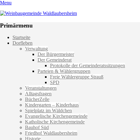
Menu
Weinbaugemeinde Waldlaubersheim
Einfach schön leben
Primärmenu
Weiter
Startseite
zum
Dorfleben
Inhalt
Verwaltung
Der Bürgermeister
Der Gemeinderat
Protokolle der Gemeinderatssitzungen
Parteien & Wählergruppen
Freie Wählergruppe Strauß
SPD
Veranstaltungen
Alltagsfragen
BücherZelle
Kindergarten – Kinderhaus
Spielplatz im Wäldchen
Evangelische Kirchengemeinde
Katholische Kirchengemeinde
Bauhof Süd
Friedhof Waldlaubersheim
Historie