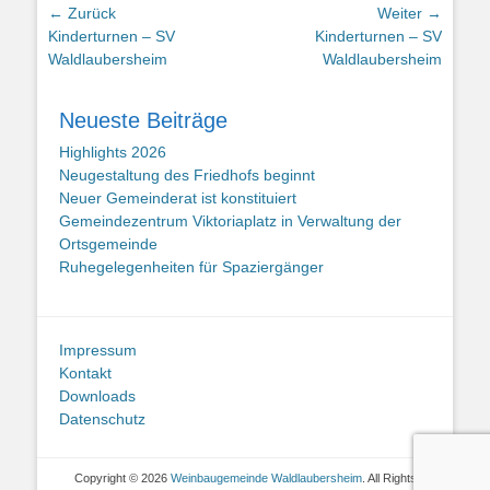
Beitragsnavigation
← Zurück
Weiter →
Vorhergehender
Nächster
Kinderturnen – SV
Kinderturnen – SV
Beitrag:
Beitrag:
Waldlaubersheim
Waldlaubersheim
Neueste Beiträge
Highlights 2026
Neugestaltung des Friedhofs beginnt
Neuer Gemeinderat ist konstituiert
Gemeindezentrum Viktoriaplatz in Verwaltung der
Ortsgemeinde
Ruhegelegenheiten für Spaziergänger
Impressum
Kontakt
Downloads
Datenschutz
Copyright © 2026
Weinbaugemeinde Waldlaubersheim
. All Rights