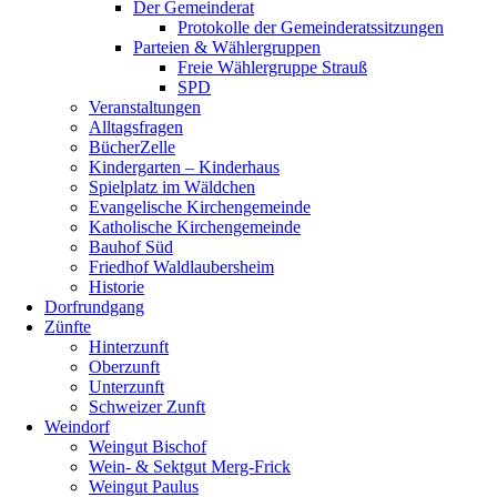
Der Gemeinderat
Protokolle der Gemeinderatssitzungen
Parteien & Wählergruppen
Freie Wählergruppe Strauß
SPD
Veranstaltungen
Alltagsfragen
BücherZelle
Kindergarten – Kinderhaus
Spielplatz im Wäldchen
Evangelische Kirchengemeinde
Katholische Kirchengemeinde
Bauhof Süd
Friedhof Waldlaubersheim
Historie
Dorfrundgang
Zünfte
Hinterzunft
Oberzunft
Unterzunft
Schweizer Zunft
Weindorf
Weingut Bischof
Wein- & Sektgut Merg-Frick
Weingut Paulus