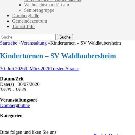
Weihnachtsmarkt-Team
Seniorengruppe
Domberghalle
Gemeindezentrum
Tourist-Info
Suche
Suche
nach:
Startseite
»
Veranstaltung
»
Kinderturnen – SV Waldlaubersheim
Kinderturnen – SV Waldlaubersheim
Veröffentlicht
Autor
30. Juli 2026
9. März 2026
Torsten Strauss
am
Datum/Zeit
Date(s) - 30/07/2026
15:00 - 15:45
Veranstaltungsort
Dombergbühne
Kategorien
Bitte folgen und liken Sie uns: