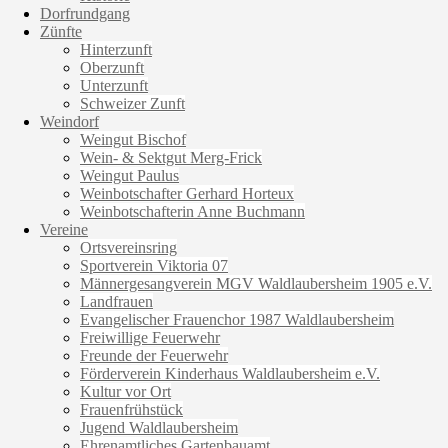
Dorfrundgang
Zünfte
Hinterzunft
Oberzunft
Unterzunft
Schweizer Zunft
Weindorf
Weingut Bischof
Wein- & Sektgut Merg-Frick
Weingut Paulus
Weinbotschafter Gerhard Horteux
Weinbotschafterin Anne Buchmann
Vereine
Ortsvereinsring
Sportverein Viktoria 07
Männergesangverein MGV Waldlaubersheim 1905 e.V.
Landfrauen
Evangelischer Frauenchor 1987 Waldlaubersheim
Freiwillige Feuerwehr
Freunde der Feuerwehr
Förderverein Kinderhaus Waldlaubersheim e.V.
Kultur vor Ort
Frauenfrühstück
Jugend Waldlaubersheim
Ehrenamtliches Gartenbauamt