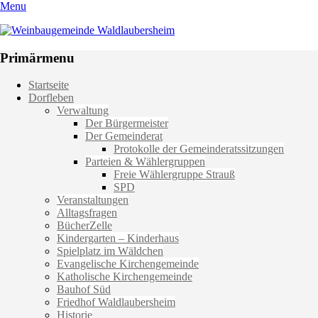
Menu
Weinbaugemeinde Waldlaubersheim
Einfach schön leben
Primärmenu
Weiter
Startseite
zum
Dorfleben
Inhalt
Verwaltung
Der Bürgermeister
Der Gemeinderat
Protokolle der Gemeinderatssitzungen
Parteien & Wählergruppen
Freie Wählergruppe Strauß
SPD
Veranstaltungen
Alltagsfragen
BücherZelle
Kindergarten – Kinderhaus
Spielplatz im Wäldchen
Evangelische Kirchengemeinde
Katholische Kirchengemeinde
Bauhof Süd
Friedhof Waldlaubersheim
Historie