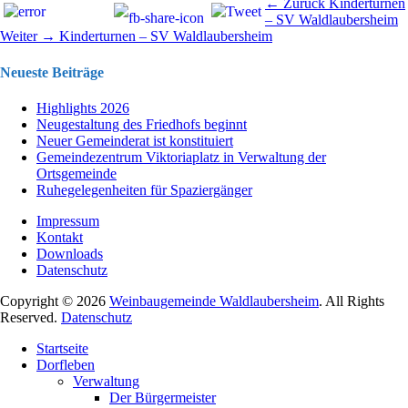
Beitragsnavigation
Vorhergehend
← Zurück
Kinderturnen
Beitrag:
– SV Waldlaubersheim
Nächster
Weiter →
Kinderturnen – SV Waldlaubersheim
Beitrag:
Neueste Beiträge
Highlights 2026
Neugestaltung des Friedhofs beginnt
Neuer Gemeinderat ist konstituiert
Gemeindezentrum Viktoriaplatz in Verwaltung der
Ortsgemeinde
Ruhegelegenheiten für Spaziergänger
Impressum
Kontakt
Downloads
Datenschutz
Copyright © 2026
Weinbaugemeinde Waldlaubersheim
. All Rights
Reserved.
Datenschutz
Nach
Startseite
oben
Dorfleben
scrollen
Verwaltung
Der Bürgermeister