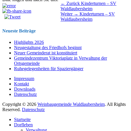
Beitragsnavigation
Vorhergehender
← Zurück
Kinderturnen – SV
Beitrag:
Waldlaubersheim
Nächster
Weiter →
Kinderturnen – SV
Beitrag:
Waldlaubersheim
Neueste Beiträge
Highlights 2026
Neugestaltung des Friedhofs beginnt
Neuer Gemeinderat ist konstituiert
Gemeindezentrum Viktoriaplatz in Verwaltung der
Ortsgemeinde
Ruhegelegenheiten für Spaziergänger
Impressum
Kontakt
Downloads
Datenschutz
Copyright © 2026
Weinbaugemeinde Waldlaubersheim
. All Rights
Reserved.
Datenschutz
Nach
Startseite
oben
Dorfleben
scrollen
Verwaltung