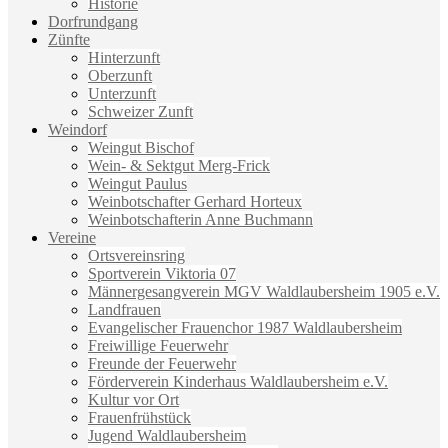
Historie
Dorfrundgang
Zünfte
Hinterzunft
Oberzunft
Unterzunft
Schweizer Zunft
Weindorf
Weingut Bischof
Wein- & Sektgut Merg-Frick
Weingut Paulus
Weinbotschafter Gerhard Horteux
Weinbotschafterin Anne Buchmann
Vereine
Ortsvereinsring
Sportverein Viktoria 07
Männergesangverein MGV Waldlaubersheim 1905 e.V.
Landfrauen
Evangelischer Frauenchor 1987 Waldlaubersheim
Freiwillige Feuerwehr
Freunde der Feuerwehr
Förderverein Kinderhaus Waldlaubersheim e.V.
Kultur vor Ort
Frauenfrühstück
Jugend Waldlaubersheim