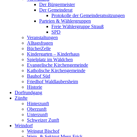
Der Bürgermeister
Der Gemeinderat
Protokolle der Gemeinderatssitzungen
Parteien & Wählergruppen
Freie Wählergruppe Strauß
SPD
Veranstaltungen
Alltagsfragen
BücherZelle
Kindergarten – Kinderhaus
Spielplatz im Wäldchen
Evangelische Kirchengemeinde
Katholische Kirchengemeinde
Bauhof Süd
Friedhof Waldlaubersheim
Historie
Dorfrundgang
Zünfte
Hinterzunft
Oberzunft
Unterzunft
Schweizer Zunft
Weindorf
Weingut Bischof
Wein- & Sektgut Merg-Frick