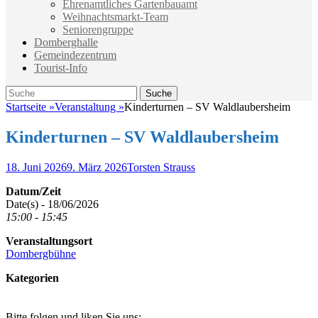
Ehrenamtliches Gartenbauamt
Weihnachtsmarkt-Team
Seniorengruppe
Domberghalle
Gemeindezentrum
Tourist-Info
Suche
Suche
nach:
Startseite
»
Veranstaltung
»
Kinderturnen – SV Waldlaubersheim
Kinderturnen – SV Waldlaubersheim
Veröffentlicht
Autor
18. Juni 2026
9. März 2026
Torsten Strauss
am
Datum/Zeit
Date(s) - 18/06/2026
15:00 - 15:45
Veranstaltungsort
Dombergbühne
Kategorien
Bitte folgen und liken Sie uns: