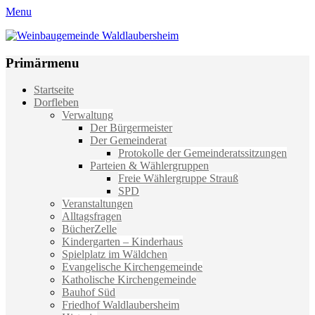
Menu
Weinbaugemeinde Waldlaubersheim
Einfach schön leben
Primärmenu
Weiter
Startseite
zum
Dorfleben
Inhalt
Verwaltung
Der Bürgermeister
Der Gemeinderat
Protokolle der Gemeinderatssitzungen
Parteien & Wählergruppen
Freie Wählergruppe Strauß
SPD
Veranstaltungen
Alltagsfragen
BücherZelle
Kindergarten – Kinderhaus
Spielplatz im Wäldchen
Evangelische Kirchengemeinde
Katholische Kirchengemeinde
Bauhof Süd
Friedhof Waldlaubersheim