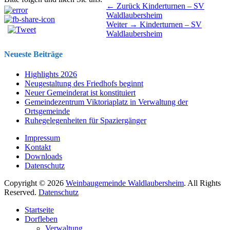
Beitragsnavigation
Vorhergehender
← Zurück
Kinderturnen – SV
Beitrag:
Waldlaubersheim
Nächster
Weiter →
Kinderturnen – SV
Beitrag:
Waldlaubersheim
Neueste Beiträge
Highlights 2026
Neugestaltung des Friedhofs beginnt
Neuer Gemeinderat ist konstituiert
Gemeindezentrum Viktoriaplatz in Verwaltung der
Ortsgemeinde
Ruhegelegenheiten für Spaziergänger
Impressum
Kontakt
Downloads
Datenschutz
Copyright © 2026
Weinbaugemeinde Waldlaubersheim
. All Rights
Reserved.
Datenschutz
Nach
Startseite
oben
Dorfleben
scrollen
Verwaltung