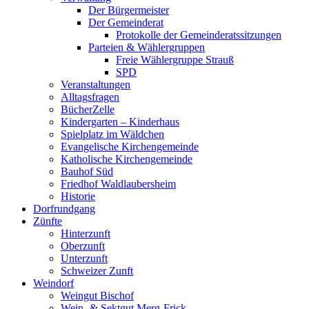
Der Bürgermeister
Der Gemeinderat
Protokolle der Gemeinderatssitzungen
Parteien & Wählergruppen
Freie Wählergruppe Strauß
SPD
Veranstaltungen
Alltagsfragen
BücherZelle
Kindergarten – Kinderhaus
Spielplatz im Wäldchen
Evangelische Kirchengemeinde
Katholische Kirchengemeinde
Bauhof Süd
Friedhof Waldlaubersheim
Historie
Dorfrundgang
Zünfte
Hinterzunft
Oberzunft
Unterzunft
Schweizer Zunft
Weindorf
Weingut Bischof
Wein- & Sektgut Merg-Frick