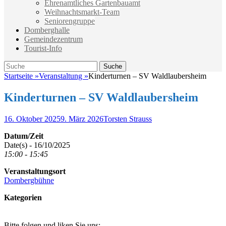
Ehrenamtliches Gartenbauamt
Weihnachtsmarkt-Team
Seniorengruppe
Domberghalle
Gemeindezentrum
Tourist-Info
Suche
Suche
nach:
Startseite
»
Veranstaltung
»
Kinderturnen – SV Waldlaubersheim
Kinderturnen – SV Waldlaubersheim
Veröffentlicht
Autor
16. Oktober 2025
9. März 2026
Torsten Strauss
am
Datum/Zeit
Date(s) - 16/10/2025
15:00 - 15:45
Veranstaltungsort
Dombergbühne
Kategorien
Bitte folgen und liken Sie uns: