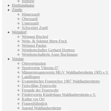
Historie
Dorfrundgang
Zünfte
Hinterzunft
Oberzunft
Unterzunft
Schweizer Zunft
Weindorf
Weingut Bischof
Wein- & Sektgut Merg-Frick
Weingut Paulus
Weinbotschafter Gerhard Horteux
Weinbotschafterin Anne Buchmann
Vereine
Ortsvereinsring
Sportverein Viktoria 07
Männergesangverein MGV Waldlaubersheim 1905 e.V.
Landfrauen
Evangelischer Frauenchor 1987 Waldlaubersheim
Freiwillige Feuerwehr
Freunde der Feuerwehr
Förderverein Kinderhaus Waldlaubersheim e.V.
Kultur vor Ort
Frauenfrühstück
Jugend Waldlaubersheim