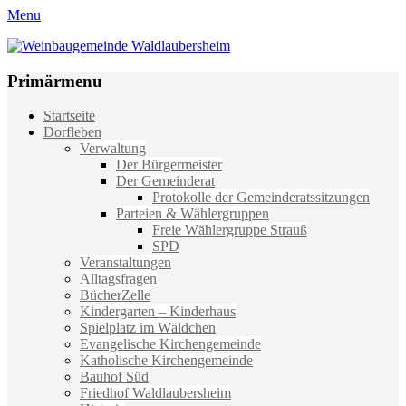
Menu
Weinbaugemeinde Waldlaubersheim
Einfach schön leben
Primärmenu
Weiter
Startseite
zum
Dorfleben
Inhalt
Verwaltung
Der Bürgermeister
Der Gemeinderat
Protokolle der Gemeinderatssitzungen
Parteien & Wählergruppen
Freie Wählergruppe Strauß
SPD
Veranstaltungen
Alltagsfragen
BücherZelle
Kindergarten – Kinderhaus
Spielplatz im Wäldchen
Evangelische Kirchengemeinde
Katholische Kirchengemeinde
Bauhof Süd
Friedhof Waldlaubersheim