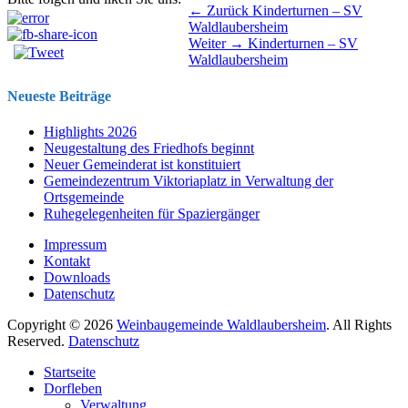
Beitragsnavigation
Vorhergehender
← Zurück
Kinderturnen – SV
Beitrag:
Waldlaubersheim
Nächster
Weiter →
Kinderturnen – SV
Beitrag:
Waldlaubersheim
Neueste Beiträge
Highlights 2026
Neugestaltung des Friedhofs beginnt
Neuer Gemeinderat ist konstituiert
Gemeindezentrum Viktoriaplatz in Verwaltung der
Ortsgemeinde
Ruhegelegenheiten für Spaziergänger
Impressum
Kontakt
Downloads
Datenschutz
Copyright © 2026
Weinbaugemeinde Waldlaubersheim
. All Rights
Reserved.
Datenschutz
Nach
Startseite
oben
Dorfleben
scrollen
Verwaltung