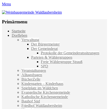
Menu
Weinbaugemeinde Waldlaubersheim
Einfach schön leben
Primärmenu
Weiter
Startseite
zum
Dorfleben
Inhalt
Verwaltung
Der Bürgermeister
Der Gemeinderat
Protokolle der Gemeinderatssitzungen
Parteien & Wählergruppen
Freie Wählergruppe Strauß
SPD
Veranstaltungen
Alltagsfragen
BücherZelle
Kindergarten – Kinderhaus
Spielplatz im Wäldchen
Evangelische Kirchengemeinde
Katholische Kirchengemeinde
Bauhof Süd
Friedhof Waldlaubersheim