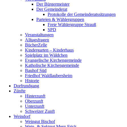
Der Bürgermeister
Der Gemeinderat
Protokolle der Gemeinderatssitzungen
Parteien & Wählergruppen
Freie Wählergruppe Strauß
SPD
Veranstaltungen
Alltagsfragen
BücherZelle
Kindergarten – Kinderhaus
Spielplatz im Wäldchen
Evangelische Kirchengemeinde
Katholische Kirchengemeinde
Bauhof Süd
Friedhof Waldlaubersheim
Historie
Dorfrundgang
Zünfte
Hinterzunft
Oberzunft
Unterzunft
Schweizer Zunft
Weindorf
Weingut Bischof
Wein- & Sektgut Merg-Frick