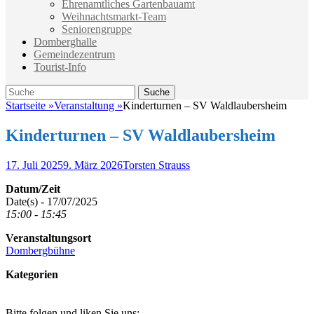
Ehrenamtliches Gartenbauamt
Weihnachtsmarkt-Team
Seniorengruppe
Domberghalle
Gemeindezentrum
Tourist-Info
Suche
Suche
nach:
Startseite
»
Veranstaltung
»
Kinderturnen – SV Waldlaubersheim
Kinderturnen – SV Waldlaubersheim
Veröffentlicht
Autor
17. Juli 2025
9. März 2026
Torsten Strauss
am
Datum/Zeit
Date(s) - 17/07/2025
15:00 - 15:45
Veranstaltungsort
Dombergbühne
Kategorien
Bitte folgen und liken Sie uns: