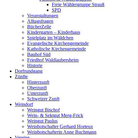
Freie Wählergruppe Strauß
SPD
Veranstaltungen
Alltagsfragen
BücherZelle
Kindergarten – Kinderhaus
Spielplatz im Wäldchen
Evangelische Kirchengemeinde
Katholische Kirchengemeinde
Bauhof Süd
Friedhof Waldlaubersheim
Historie
Dorfrundgang
Zünfte
Hinterzunft
Oberzunft
Unterzunft
Schweizer Zunft
Weindorf
Weingut Bischof
Wein- & Sektgut Merg-Frick
Weingut Paulus
Weinbotschafter Gerhard Horteux
Weinbotschafterin Anne Buchmann
Vereine