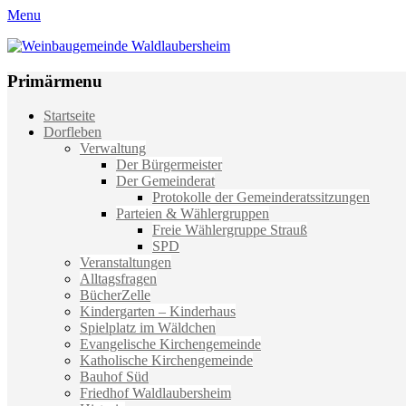
Menu
Weinbaugemeinde Waldlaubersheim
Einfach schön leben
Primärmenu
Weiter
Startseite
zum
Dorfleben
Inhalt
Verwaltung
Der Bürgermeister
Der Gemeinderat
Protokolle der Gemeinderatssitzungen
Parteien & Wählergruppen
Freie Wählergruppe Strauß
SPD
Veranstaltungen
Alltagsfragen
BücherZelle
Kindergarten – Kinderhaus
Spielplatz im Wäldchen
Evangelische Kirchengemeinde
Katholische Kirchengemeinde
Bauhof Süd
Friedhof Waldlaubersheim