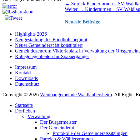
Beitragsnavigation
Vorhergehender
← Zurück
Kinderturnen – SV Waldla
Nächster
Beitrag:
Weiter →
Kinderturnen – SV Waldla
Beitrag:
Neueste Beiträge
Highlights 2026
Neugestaltung des Friedhofs beginnt
Neuer Gemeinderat ist konstituiert
Gemeindezentrum Viktoriaplatz in Verwaltung der Ortsgemein
Ruhegelegenheiten für Spaziergänger
Impressum
Kontakt
Downloads
Datenschutz
Copyright © 2026
Weinbaugemeinde Waldlaubersheim
. All Rights 
Nach
Startseite
oben
Dorfleben
scrollen
Verwaltung
Der Bürgermeister
Der Gemeinderat
Protokolle der Gemeinderatssitzungen
Parteien & Wählergruppen