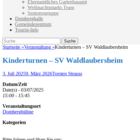
Ehrenamtliches Gartenbauamt
Weihnachtsmarkt-Team
Seniorengruppe
Domberghalle
Gemeindezentrum
Tourist-Info
Suche
Suche
nach:
Startseite
»
Veranstaltung
»
Kinderturnen – SV Waldlaubersheim
Kinderturnen – SV Waldlaubersheim
Veröffentlicht
Autor
3. Juli 2025
9. März 2026
Torsten Strauss
am
Datum/Zeit
Date(s) - 03/07/2025
15:00 - 15:45
Veranstaltungsort
Dombergbühne
Kategorien
Bitte folgen und liken Sie uns: