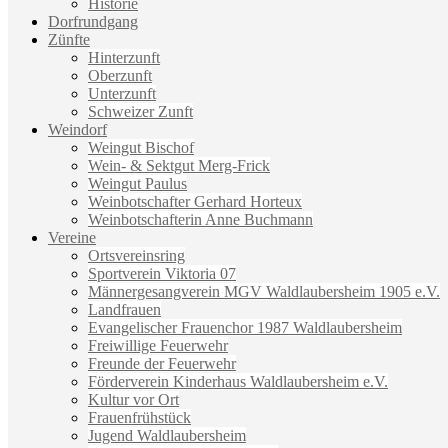
Historie
Dorfrundgang
Zünfte
Hinterzunft
Oberzunft
Unterzunft
Schweizer Zunft
Weindorf
Weingut Bischof
Wein- & Sektgut Merg-Frick
Weingut Paulus
Weinbotschafter Gerhard Horteux
Weinbotschafterin Anne Buchmann
Vereine
Ortsvereinsring
Sportverein Viktoria 07
Männergesangverein MGV Waldlaubersheim 1905 e.V.
Landfrauen
Evangelischer Frauenchor 1987 Waldlaubersheim
Freiwillige Feuerwehr
Freunde der Feuerwehr
Förderverein Kinderhaus Waldlaubersheim e.V.
Kultur vor Ort
Frauenfrühstück
Jugend Waldlaubersheim