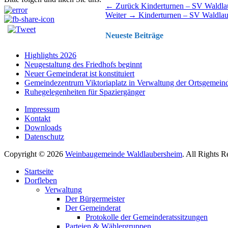
Beitragsnavigation
Vorhergehender
← Zurück
Kinderturnen – SV Waldla
Nächster
Beitrag:
Weiter →
Kinderturnen – SV Waldla
Beitrag:
Neueste Beiträge
Highlights 2026
Neugestaltung des Friedhofs beginnt
Neuer Gemeinderat ist konstituiert
Gemeindezentrum Viktoriaplatz in Verwaltung der Ortsgemein
Ruhegelegenheiten für Spaziergänger
Impressum
Kontakt
Downloads
Datenschutz
Copyright © 2026
Weinbaugemeinde Waldlaubersheim
. All Rights 
Nach
Startseite
oben
Dorfleben
scrollen
Verwaltung
Der Bürgermeister
Der Gemeinderat
Protokolle der Gemeinderatssitzungen
Parteien & Wählergruppen