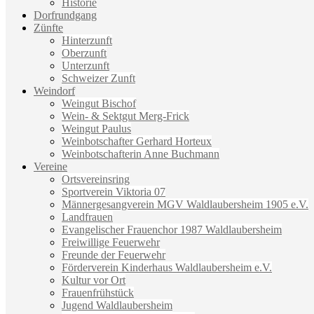
Historie
Dorfrundgang
Zünfte
Hinterzunft
Oberzunft
Unterzunft
Schweizer Zunft
Weindorf
Weingut Bischof
Wein- & Sektgut Merg-Frick
Weingut Paulus
Weinbotschafter Gerhard Horteux
Weinbotschafterin Anne Buchmann
Vereine
Ortsvereinsring
Sportverein Viktoria 07
Männergesangverein MGV Waldlaubersheim 1905 e.V.
Landfrauen
Evangelischer Frauenchor 1987 Waldlaubersheim
Freiwillige Feuerwehr
Freunde der Feuerwehr
Förderverein Kinderhaus Waldlaubersheim e.V.
Kultur vor Ort
Frauenfrühstück
Jugend Waldlaubersheim