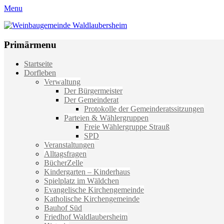
Menu
Weinbaugemeinde Waldlaubersheim
Einfach schön leben
Primärmenu
Weiter
Startseite
zum
Dorfleben
Inhalt
Verwaltung
Der Bürgermeister
Der Gemeinderat
Protokolle der Gemeinderatssitzungen
Parteien & Wählergruppen
Freie Wählergruppe Strauß
SPD
Veranstaltungen
Alltagsfragen
BücherZelle
Kindergarten – Kinderhaus
Spielplatz im Wäldchen
Evangelische Kirchengemeinde
Katholische Kirchengemeinde
Bauhof Süd
Friedhof Waldlaubersheim