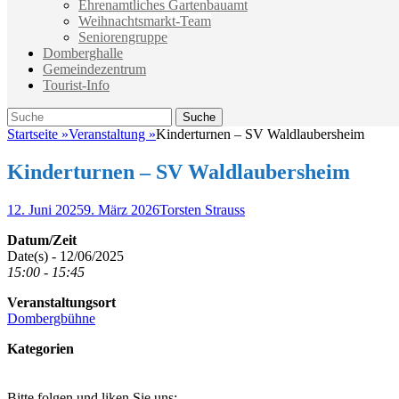
Ehrenamtliches Gartenbauamt
Weihnachtsmarkt-Team
Seniorengruppe
Domberghalle
Gemeindezentrum
Tourist-Info
Suche
Suche
nach:
Startseite
»
Veranstaltung
»
Kinderturnen – SV Waldlaubersheim
Kinderturnen – SV Waldlaubersheim
Veröffentlicht
Autor
12. Juni 2025
9. März 2026
Torsten Strauss
am
Datum/Zeit
Date(s) - 12/06/2025
15:00 - 15:45
Veranstaltungsort
Dombergbühne
Kategorien
Bitte folgen und liken Sie uns: