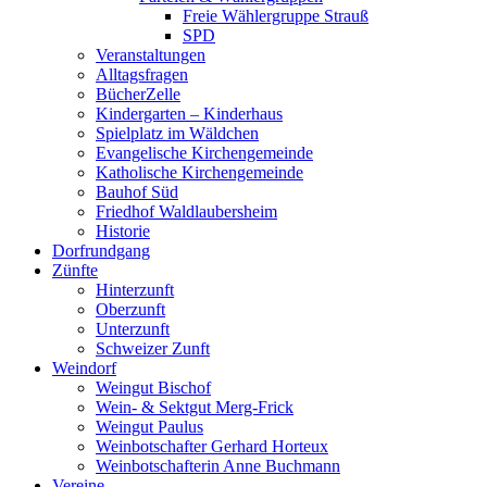
Freie Wählergruppe Strauß
SPD
Veranstaltungen
Alltagsfragen
BücherZelle
Kindergarten – Kinderhaus
Spielplatz im Wäldchen
Evangelische Kirchengemeinde
Katholische Kirchengemeinde
Bauhof Süd
Friedhof Waldlaubersheim
Historie
Dorfrundgang
Zünfte
Hinterzunft
Oberzunft
Unterzunft
Schweizer Zunft
Weindorf
Weingut Bischof
Wein- & Sektgut Merg-Frick
Weingut Paulus
Weinbotschafter Gerhard Horteux
Weinbotschafterin Anne Buchmann
Vereine