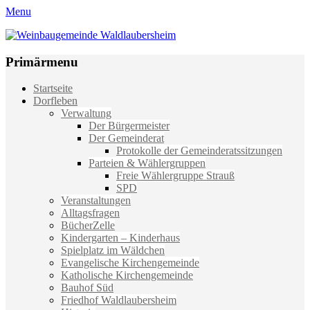
Menu
Weinbaugemeinde Waldlaubersheim
Einfach schön leben
Primärmenu
Weiter
Startseite
zum
Dorfleben
Inhalt
Verwaltung
Der Bürgermeister
Der Gemeinderat
Protokolle der Gemeinderatssitzungen
Parteien & Wählergruppen
Freie Wählergruppe Strauß
SPD
Veranstaltungen
Alltagsfragen
BücherZelle
Kindergarten – Kinderhaus
Spielplatz im Wäldchen
Evangelische Kirchengemeinde
Katholische Kirchengemeinde
Bauhof Süd
Friedhof Waldlaubersheim