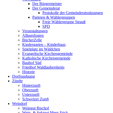
Der Bürgermeister
Der Gemeinderat
Protokolle der Gemeinderatssitzungen
Parteien & Wählergruppen
Freie Wählergruppe Strauß
SPD
Veranstaltungen
Alltagsfragen
BücherZelle
Kindergarten – Kinderhaus
Spielplatz im Wäldchen
Evangelische Kirchengemeinde
Katholische Kirchengemeinde
Bauhof Süd
Friedhof Waldlaubersheim
Historie
Dorfrundgang
Zünfte
Hinterzunft
Oberzunft
Unterzunft
Schweizer Zunft
Weindorf
Weingut Bischof
Wein- & Sektgut Merg-Frick