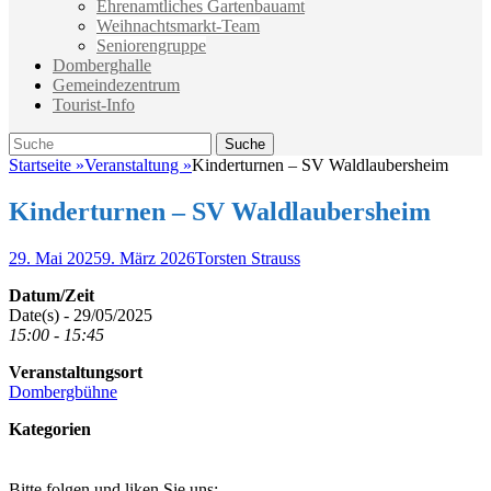
Ehrenamtliches Gartenbauamt
Weihnachtsmarkt-Team
Seniorengruppe
Domberghalle
Gemeindezentrum
Tourist-Info
Suche
Suche
nach:
Startseite
»
Veranstaltung
»
Kinderturnen – SV Waldlaubersheim
Kinderturnen – SV Waldlaubersheim
Veröffentlicht
Autor
29. Mai 2025
9. März 2026
Torsten Strauss
am
Datum/Zeit
Date(s) - 29/05/2025
15:00 - 15:45
Veranstaltungsort
Dombergbühne
Kategorien
Bitte folgen und liken Sie uns: