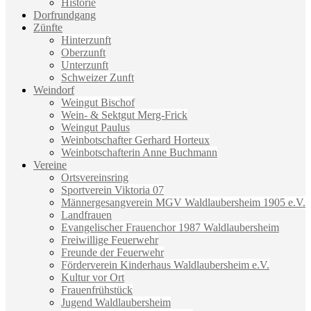
Historie
Dorfrundgang
Zünfte
Hinterzunft
Oberzunft
Unterzunft
Schweizer Zunft
Weindorf
Weingut Bischof
Wein- & Sektgut Merg-Frick
Weingut Paulus
Weinbotschafter Gerhard Horteux
Weinbotschafterin Anne Buchmann
Vereine
Ortsvereinsring
Sportverein Viktoria 07
Männergesangverein MGV Waldlaubersheim 1905 e.V.
Landfrauen
Evangelischer Frauenchor 1987 Waldlaubersheim
Freiwillige Feuerwehr
Freunde der Feuerwehr
Förderverein Kinderhaus Waldlaubersheim e.V.
Kultur vor Ort
Frauenfrühstück
Jugend Waldlaubersheim