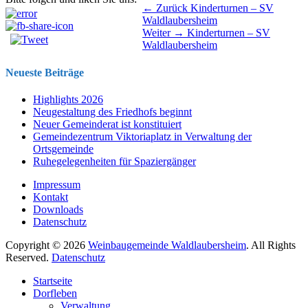
Beitragsnavigation
Vorhergehender
← Zurück
Kinderturnen – SV
Beitrag:
Waldlaubersheim
Nächster
Weiter →
Kinderturnen – SV
Beitrag:
Waldlaubersheim
Neueste Beiträge
Highlights 2026
Neugestaltung des Friedhofs beginnt
Neuer Gemeinderat ist konstituiert
Gemeindezentrum Viktoriaplatz in Verwaltung der
Ortsgemeinde
Ruhegelegenheiten für Spaziergänger
Impressum
Kontakt
Downloads
Datenschutz
Copyright © 2026
Weinbaugemeinde Waldlaubersheim
. All Rights
Reserved.
Datenschutz
Nach
Startseite
oben
Dorfleben
scrollen
Verwaltung