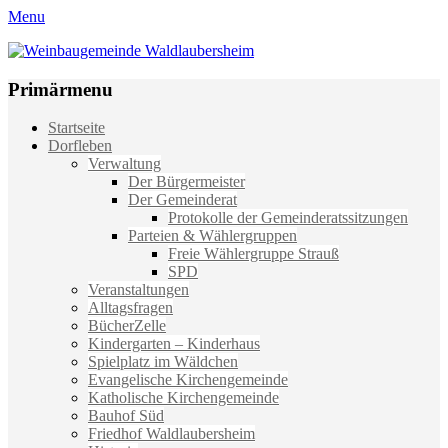
Menu
Weinbaugemeinde Waldlaubersheim
Einfach schön leben
Primärmenu
Weiter
Startseite
zum
Dorfleben
Inhalt
Verwaltung
Der Bürgermeister
Der Gemeinderat
Protokolle der Gemeinderatssitzungen
Parteien & Wählergruppen
Freie Wählergruppe Strauß
SPD
Veranstaltungen
Alltagsfragen
BücherZelle
Kindergarten – Kinderhaus
Spielplatz im Wäldchen
Evangelische Kirchengemeinde
Katholische Kirchengemeinde
Bauhof Süd
Friedhof Waldlaubersheim