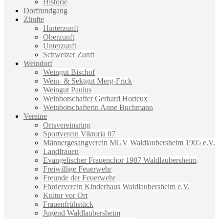
Historie
Dorfrundgang
Zünfte
Hinterzunft
Oberzunft
Unterzunft
Schweizer Zunft
Weindorf
Weingut Bischof
Wein- & Sektgut Merg-Frick
Weingut Paulus
Weinbotschafter Gerhard Horteux
Weinbotschafterin Anne Buchmann
Vereine
Ortsvereinsring
Sportverein Viktoria 07
Männergesangverein MGV Waldlaubersheim 1905 e.V.
Landfrauen
Evangelischer Frauenchor 1987 Waldlaubersheim
Freiwillige Feuerwehr
Freunde der Feuerwehr
Förderverein Kinderhaus Waldlaubersheim e.V.
Kultur vor Ort
Frauenfrühstück
Jugend Waldlaubersheim