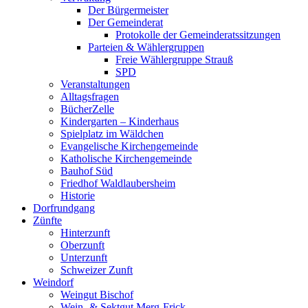
Der Bürgermeister
Der Gemeinderat
Protokolle der Gemeinderatssitzungen
Parteien & Wählergruppen
Freie Wählergruppe Strauß
SPD
Veranstaltungen
Alltagsfragen
BücherZelle
Kindergarten – Kinderhaus
Spielplatz im Wäldchen
Evangelische Kirchengemeinde
Katholische Kirchengemeinde
Bauhof Süd
Friedhof Waldlaubersheim
Historie
Dorfrundgang
Zünfte
Hinterzunft
Oberzunft
Unterzunft
Schweizer Zunft
Weindorf
Weingut Bischof
Wein- & Sektgut Merg-Frick