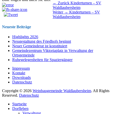
Beitragsnavigation
Vorhergehender
← Zurück
Kinderturnen – SV
Beitrag:
Waldlaubersheim
Nächster
Weiter →
Kinderturnen – SV
Beitrag:
Waldlaubersheim
Neueste Beiträge
Highlights 2026
Neugestaltung des Friedhofs beginnt
Neuer Gemeinderat ist konstituiert
Gemeindezentrum Viktoriaplatz in Verwaltung der
Ortsgemeinde
Ruhegelegenheiten für Spaziergänger
Impressum
Kontakt
Downloads
Datenschutz
Copyright © 2026
Weinbaugemeinde Waldlaubersheim
. All Rights
Reserved.
Datenschutz
Nach
Startseite
oben
Dorfleben
scrollen
Verwaltung