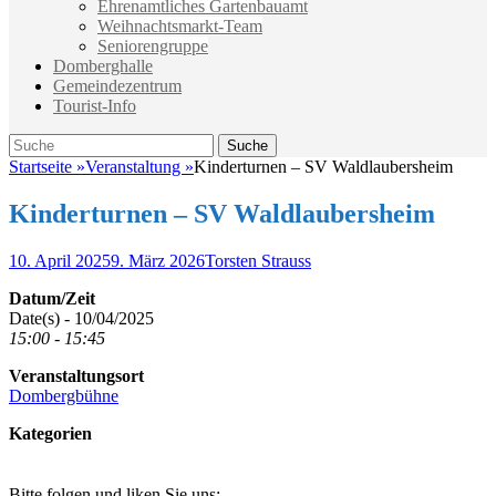
Ehrenamtliches Gartenbauamt
Weihnachtsmarkt-Team
Seniorengruppe
Domberghalle
Gemeindezentrum
Tourist-Info
Suche
Suche
nach:
Startseite
»
Veranstaltung
»
Kinderturnen – SV Waldlaubersheim
Kinderturnen – SV Waldlaubersheim
Veröffentlicht
Autor
10. April 2025
9. März 2026
Torsten Strauss
am
Datum/Zeit
Date(s) - 10/04/2025
15:00 - 15:45
Veranstaltungsort
Dombergbühne
Kategorien
Bitte folgen und liken Sie uns: